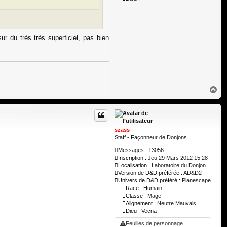
sur du très très superficiel, pas bien
H
a
u
t
szass
Staff - Façonneur de Donjons
Messages :
13056
Inscription :
Jeu 29 Mars 2012 15:28
Localisation :
Laboratoire du Donjon
Version de D&D préférée :
AD&D2
Univers de D&D préféré :
Planescape
Race :
Humain
Classe :
Mage
Alignement :
Neutre Mauvais
Dieu :
Vecna
Feuilles de personnage