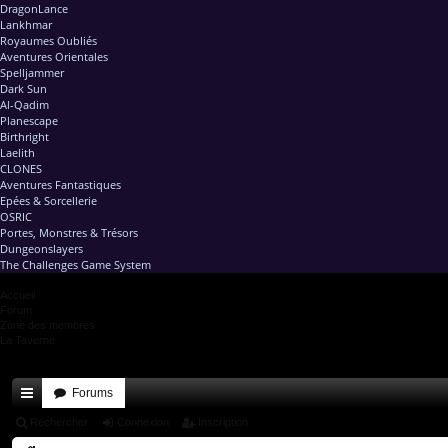
DragonLance
Lankhmar
Royaumes Oubliés
Aventures Orientales
Spelljammer
Dark Sun
Al-Qadim
Planescape
Birthright
Laelith
CLONES
Aventures Fantastiques
Epées & Sorcellerie
OSRIC
Portes, Monstres & Trésors
Dungeonslayers
The Challenges Game System
Accueil
Forum
Zone des membres
La Taverne
Forums
ac
Rechercher
Connexion
Inscription