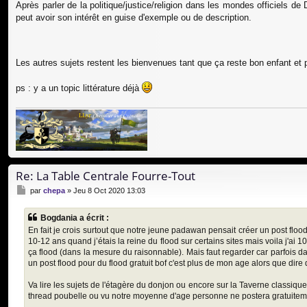
Après parler de la politique/justice/religion dans les mondes officiels d
peut avoir son intérêt en guise d'exemple ou de description.
Les autres sujets restent les bienvenues tant que ça reste bon enfant et 
ps : y a un topic littérature déjà
Re: La Table Centrale Fourre-Tout
M
par
chepa
»
Jeu 8 Oct 2020 13:03
e
s
Bogdania a écrit :
s
En fait je crois surtout que notre jeune padawan pensait créer un post flood 
a
10-12 ans quand j’étais la reine du flood sur certains sites mais voila j'ai
g
e
ça flood (dans la mesure du raisonnable). Mais faut regarder car parfois da
un post flood pour du flood gratuit bof c'est plus de mon age alors que d
Va lire les sujets de l'étagère du donjon ou encore sur la Taverne classique
thread poubelle ou vu notre moyenne d'age personne ne postera gratuitem