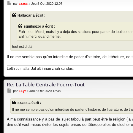
M
par
szass
»
Jeu 8 Oct 2020 12:07
e
s
Hallacar a écrit :
s
a
g
squilnozor a écrit :
e
Euh... oui. Merci, mais il y a déjà des sections pour parler de tout et de ri
Enfin, merci quand même.
tout est dit là
Il ne me semble pas qu'on interdise de parler d'histoire, de littérature, de 
Lolth tlu malla. Jal ultrinnan zhah xundus.
Re: La Table Centrale Fourre-Tout
M
par
LLyr
»
Jeu 8 Oct 2020 12:38
e
s
szass a écrit :
s
a
Il ne me semble pas qu'on interdise de parler d'histoire, de littérature, de thé
g
e
A ma connaissance y a pas de sujet tabou à part peut être la religion (la
dire qu'il vaut mieux éviter les sujets prises de tête/querelles de clocher 