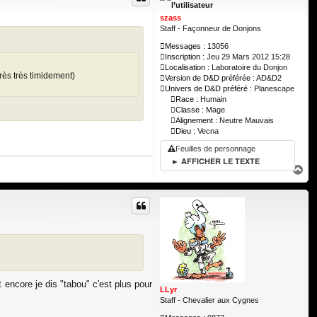
szass
Staff - Façonneur de Donjons
Messages :
13056
Inscription :
Jeu 29 Mars 2012 15:28
Localisation :
Laboratoire du Donjon
 très très timidement)
Version de D&D préférée :
AD&D2
Univers de D&D préféré :
Planescape
Race :
Humain
Classe :
Mage
Alignement :
Neutre Mauvais
Dieu :
Vecna
Feuilles de personnage
► AFFICHER LE TEXTE
H
a
u
t
Et encore je dis "tabou" c'est plus pour
LLyr
Staff - Chevalier aux Cygnes