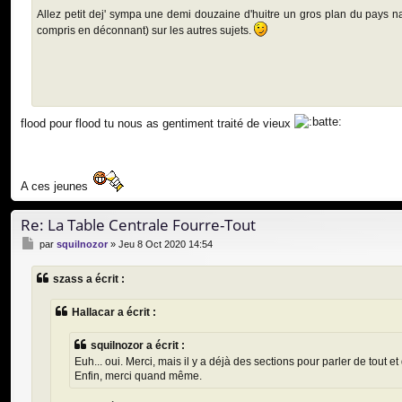
Allez petit dej' sympa une demi douzaine d'huitre un gros plan du pays nan
compris en déconnant) sur les autres sujets.
flood pour flood tu nous as gentiment traité de vieux
A ces jeunes
Re: La Table Centrale Fourre-Tout
M
par
squilnozor
»
Jeu 8 Oct 2020 14:54
e
s
szass a écrit :
s
a
g
Hallacar a écrit :
e
squilnozor a écrit :
Euh... oui. Merci, mais il y a déjà des sections pour parler de tout et d
Enfin, merci quand même.