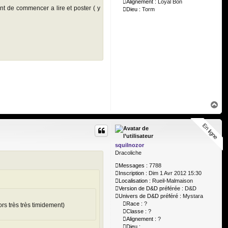
Alignement :
Loyal Bon
ant de commencer a lire et poster ( y
Dieu :
Torm
H
a
u
En ligne
En ligne
t
squilnozor
Dracoliche
Messages :
7788
Inscription :
Dim 1 Avr 2012 15:30
Localisation :
Rueil-Malmaison
Version de D&D préférée :
D&D
Univers de D&D préféré :
Mystara
Race :
?
lors très très timidement)
Classe :
?
Alignement :
?
Dieu :