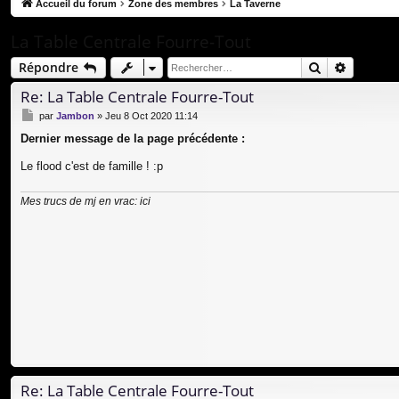
co
Accueil du forum
Zone des membres
La Taverne
ur
La Table Centrale Fourre-Tout
ci
Rechercher
Recherc
Répondre
s
Re: La Table Centrale Fourre-Tout
M
par
Jambon
»
Jeu 8 Oct 2020 11:14
e
Dernier message de la page précédente :
s
s
Le flood c'est de famille ! :p
a
g
e
Mes trucs de mj en vrac:
ici
Re: La Table Centrale Fourre-Tout