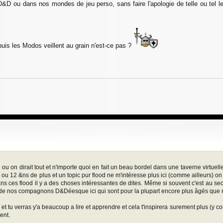
e D&D ou dans nos mondes de jeu perso, sans faire l'apologie de telle ou tel l
puis les Modos veillent au grain n'est-ce pas ?
ou on dirait tout et n'importe quoi en fait un beau bordel dans une taverne virtuelle.
 10 ou 12 &ns de plus et un topic pur flood ne m'intéresse plus ici (comme ailleurs) 
ns ces flood il y a des choses intéressantes de dites. Même si souvent c'est au se
ire de nos compagnons D&Déesque ici qui sont pour la plupart encore plus âgés que 
 et tu verras y'a beaucoup a lire et apprendre et cela t'inspirera surement plus (y 
ent.