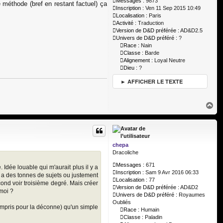
Messages :
9873
e méthode (bref en restant factuel) ça
Inscription :
Ven 11 Sep 2015 10:49
Localisation :
Paris
Activité :
Traduction
Version de D&D préférée :
AD&D2.5
Univers de D&D préféré :
?
Race :
Nain
Classe :
Barde
Alignement :
Loyal Neutre
Dieu :
?
► AFFICHER LE TEXTE
H
a
u
t
chepa
Dracoliche
Messages :
671
 Idée louable qui m'aurait plus il y a
Inscription :
Sam 9 Avr 2016 06:33
on a des tonnes de sujets ou justement
Localisation :
77
cond voir troisième degré. Mais créer
Version de D&D préférée :
AD&D2
moi ?
Univers de D&D préféré :
Royaumes
Oubliés
compris pour la déconne) qu'un simple
Race :
Humain
Classe :
Paladin