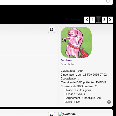
Q
ne
cri
xi
pti
on
on
1
3
Précédent
2
S
27 messages
Jambon
Dracoliche
Messages :
969
Inscription :
Lun 15 Fév 2016 07:02
Localisation :
Version de D&D préférée :
D&D3.5
Univers de D&D préféré :
?
Race :
Petites-gens
Classe :
Voleur
Alignement :
Chaotique Bon
H
Dieu :
FSM
a
u
t