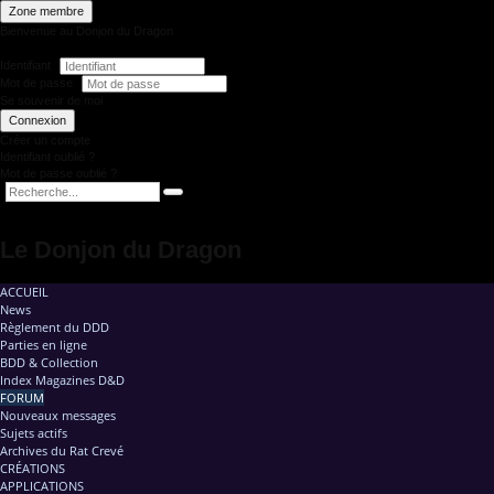
Zone membre
Bienvenue au Donjon du Dragon
Identifiant
Mot de passe
Se souvenir de moi
Connexion
Créer un compte
Identifiant oublié ?
Mot de passe oublié ?
Le Donjon du Dragon
ACCUEIL
News
Règlement du DDD
Parties en ligne
BDD & Collection
Index Magazines D&D
FORUM
Nouveaux messages
Sujets actifs
Archives du Rat Crevé
CRÉATIONS
APPLICATIONS