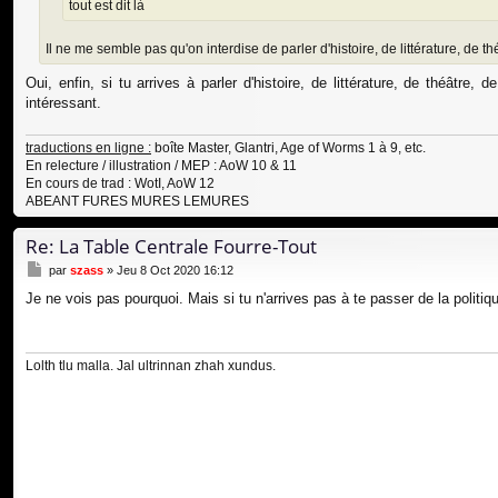
tout est dit là
Il ne me semble pas qu'on interdise de parler d'histoire, de littérature, de thé
Oui, enfin, si tu arrives à parler d'histoire, de littérature, de théâtre,
intéressant.
traductions en ligne :
boîte Master, Glantri, Age of Worms 1 à 9, etc.
En relecture / illustration / MEP : AoW 10 & 11
En cours de trad : WotI, AoW 12
ABEANT FURES MURES LEMURES
Re: La Table Centrale Fourre-Tout
M
par
szass
»
Jeu 8 Oct 2020 16:12
e
Je ne vois pas pourquoi. Mais si tu n'arrives pas à te passer de la politi
s
s
a
g
Lolth tlu malla. Jal ultrinnan zhah xundus.
e