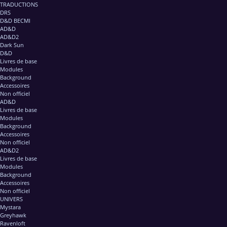
TRADUCTIONS
DRS
D&D BECMI
AD&D
AD&D2
Dark Sun
D&D
Livres de base
Modules
Background
Accessoires
Non officiel
AD&D
Livres de base
Modules
Background
Accessoires
Non officiel
AD&D2
Livres de base
Modules
Background
Accessoires
Non officiel
UNIVERS
Mystara
Greyhawk
Ravenloft