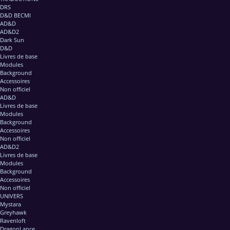
DRS
D&D BECMI
AD&D
AD&D2
Dark Sun
D&D
Livres de base
Modules
Background
Accessoires
Non officiel
AD&D
Livres de base
Modules
Background
Accessoires
Non officiel
AD&D2
Livres de base
Modules
Background
Accessoires
Non officiel
UNIVERS
Mystara
Greyhawk
Ravenloft
DragonLance