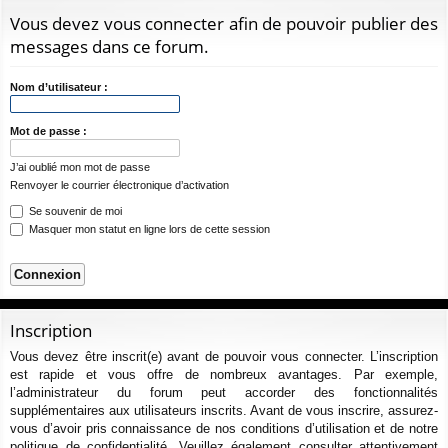
ur
m
xi
pti
c
Vous devez vous connecter afin de pouvoir publier des
ci
s
on
on
h
messages dans ce forum.
e
s
r
Nom d’utilisateur :
c
h
Mot de passe :
e
J’ai oublié mon mot de passe
r
Renvoyer le courrier électronique d’activation
Se souvenir de moi
Masquer mon statut en ligne lors de cette session
Inscription
Vous devez être inscrit(e) avant de pouvoir vous connecter. L’inscription
est rapide et vous offre de nombreux avantages. Par exemple,
l’administrateur du forum peut accorder des fonctionnalités
supplémentaires aux utilisateurs inscrits. Avant de vous inscrire, assurez-
vous d’avoir pris connaissance de nos conditions d’utilisation et de notre
politique de confidentialité. Veuillez également consulter attentivement