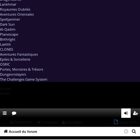
Lankhmar
Royaumes Oubliés
Aventures Orientales
Spelljammer
Dark Sun
Al-Qadim
Planescape
Birthright
Laelith
CLONES
Aventures Fantastiques
Epées & Sorcellerie
OSRIC
Portes, Monstres & Trésors
Dungeonslayers
The Challenges Game System
Accueil
Forum
ac
...
or
Rechercher
Connexion
Inscription
Sujets actifs
on
ns
R
co
Accueil du forum
u
ne
cri
e