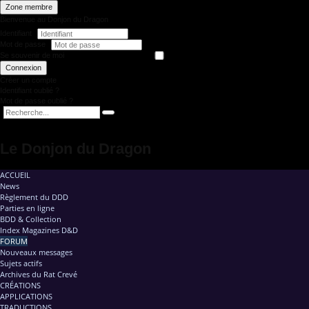
Zone membre
Bienvenue au Donjon du Dragon
Identifiant
Mot de passe
Se souvenir de moi
Connexion
Créer un compte
Identifiant oublié ?
Mot de passe oublié ?
Le Donjon du Dragon
ACCUEIL
News
Règlement du DDD
Parties en ligne
BDD & Collection
Index Magazines D&D
FORUM
Nouveaux messages
Sujets actifs
Archives du Rat Crevé
CRÉATIONS
APPLICATIONS
TRADUCTIONS