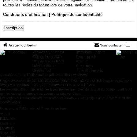
toutes les règles du forum lors de votre navigation.
Conditions d’utilisation
|
Politique de confidentialité
Inscription
Accueil du forum
Nous contacter
Wizards of the Coast
Black Book Editions
TSR Archive (D&D)
Donjon.bin.sh
Blog de Bruce Heard
Acaeum
Rêves d'Ailleurs
Grognardia
Dragonsfoot
Tome of treasures
© 2008-2026 - Le Donjon du Dragon - tous droits réservés
Règles Avancées de DONJONS & DRAGONS, D&D, AD&D et AD&D2 sont des marques
déposées appartenant à TSR, Inc./Wizards of the Coast/Hasbro.
Les traductions non officielles réalisées par les membres du Donjon du Dragon sont à but
non lucratif, et ne peuvent en aucun cas être vendues.
Les textes et les illustrations appartiennent à leurs auteurs respectifs et à Wizards of the
Coast/Hasbro.
Nous avons 3311 invités et 7 inscrits en ligne
asthrill
Betanaelle
creperso
Fredturtle
GroumpF