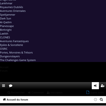
Lankhmar
Royaumes Oubliés
Aventures Orientales
Spelljammer
Dark Sun
Al-Qadim
Planescape
Birthright
Laelith
CLONES
Aventures Fantastiques
Epées & Sorcellerie
OSRIC
Portes, Monstres & Trésors
Dungeonslayers
The Challenges Game System
Accueil
Forum
ac
...
or
Rechercher
Connexion
Inscription
Sujets actifs
on
ns
R
co
Accueil du forum
u
ne
cri
e