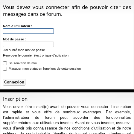
ur
m
xi
pti
c
Vous devez vous connecter afin de pouvoir citer des
ci
s
on
on
h
messages dans ce forum.
e
s
r
Nom d’utilisateur :
c
h
Mot de passe :
e
J’ai oublié mon mot de passe
r
Renvoyer le courrier électronique d’activation
Se souvenir de moi
Masquer mon statut en ligne lors de cette session
Inscription
Vous devez être inscrit(e) avant de pouvoir vous connecter. L’inscription
est rapide et vous offre de nombreux avantages. Par exemple,
l’administrateur du forum peut accorder des fonctionnalités
supplémentaires aux utilisateurs inscrits. Avant de vous inscrire, assurez-
vous d’avoir pris connaissance de nos conditions d’utilisation et de notre
politique de confidentialité. Veuillez également consulter attentivement