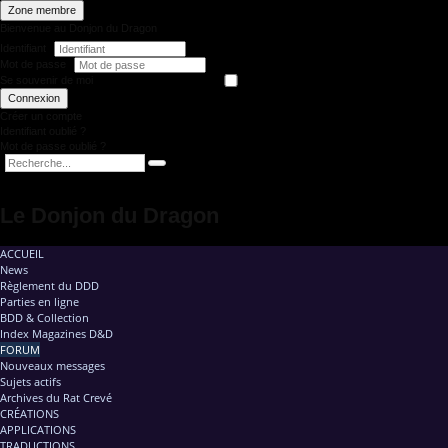
Zone membre
Bienvenue au Donjon du Dragon
Identifiant
Mot de passe
Se souvenir de moi
Connexion
Créer un compte
Identifiant oublié ?
Mot de passe oublié ?
Le Donjon du Dragon
ACCUEIL
News
Règlement du DDD
Parties en ligne
BDD & Collection
Index Magazines D&D
FORUM
Nouveaux messages
Sujets actifs
Archives du Rat Crevé
CRÉATIONS
APPLICATIONS
TRADUCTIONS