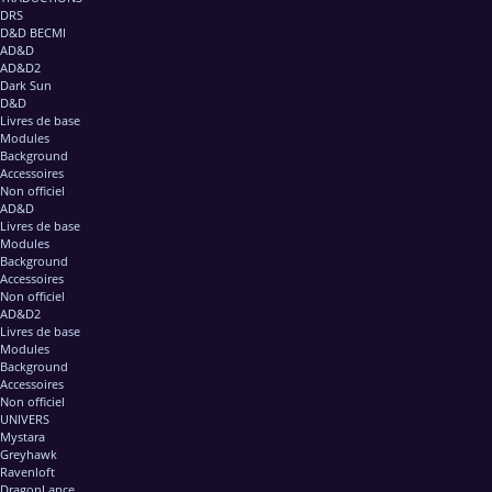
DRS
D&D BECMI
AD&D
AD&D2
Dark Sun
D&D
Livres de base
Modules
Background
Accessoires
Non officiel
AD&D
Livres de base
Modules
Background
Accessoires
Non officiel
AD&D2
Livres de base
Modules
Background
Accessoires
Non officiel
UNIVERS
Mystara
Greyhawk
Ravenloft
DragonLance