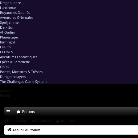
DragonLance
Lankhmar
Royaumes Oubliés
Aventures Orientales
Spelljammer
Dark Sun
Al-Qadim
Planescape
Birthright
Laelith
CLONES
Aventures Fantastiques
Epées & Sorcellerie
OSRIC
Portes, Monstres & Trésors
Dungeonslayers
The Challenges Game System
Accueil
Forum
Forums
ac
Rechercher
Connexion
Inscription
co
Accueil du forum