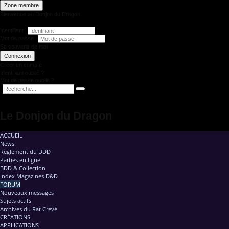
Zone membre
Bienvenue au Donjon du Dragon
Identifiant
Mot de passe
Se souvenir de moi
Connexion
Créer un compte
Identifiant oublié ?
Mot de passe oublié ?
Le Donjon du Dragon
ACCUEIL
News
Règlement du DDD
Parties en ligne
BDD & Collection
Index Magazines D&D
FORUM
Nouveaux messages
Sujets actifs
Archives du Rat Crevé
CRÉATIONS
APPLICATIONS