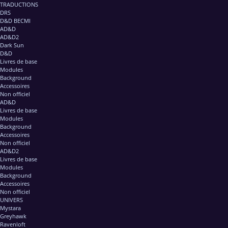
TRADUCTIONS
DRS
D&D BECMI
AD&D
AD&D2
Dark Sun
D&D
Livres de base
Modules
Background
Accessoires
Non officiel
AD&D
Livres de base
Modules
Background
Accessoires
Non officiel
AD&D2
Livres de base
Modules
Background
Accessoires
Non officiel
UNIVERS
Mystara
Greyhawk
Ravenloft