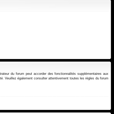
xi
pti
on
on
strateur du forum peut accorder des fonctionnalités supplémentaires aux
alité. Veuillez également consulter attentivement toutes les règles du forum