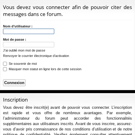
ur
m
xi
pti
c
Vous devez vous connecter afin de pouvoir citer des
ci
s
on
on
h
messages dans ce forum.
e
s
r
Nom d’utilisateur :
c
h
Mot de passe :
e
J’ai oublié mon mot de passe
r
Renvoyer le courrier électronique d’activation
Se souvenir de moi
Masquer mon statut en ligne lors de cette session
Inscription
Vous devez être inscrit(e) avant de pouvoir vous connecter. L’inscription
est rapide et vous offre de nombreux avantages. Par exemple,
l’administrateur du forum peut accorder des fonctionnalités
supplémentaires aux utilisateurs inscrits. Avant de vous inscrire, assurez-
vous d’avoir pris connaissance de nos conditions d’utilisation et de notre
politique de confidentialité. Veuillez également consulter attentivement