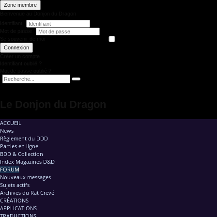
Zone membre
Bienvenue au Donjon du Dragon
Identifiant
Mot de passe
Se souvenir de moi
Connexion
Créer un compte
Identifiant oublié ?
Mot de passe oublié ?
Le Donjon du Dragon
ACCUEIL
News
Règlement du DDD
Parties en ligne
BDD & Collection
Index Magazines D&D
FORUM
Nouveaux messages
Sujets actifs
Archives du Rat Crevé
CRÉATIONS
APPLICATIONS
TRADUCTIONS