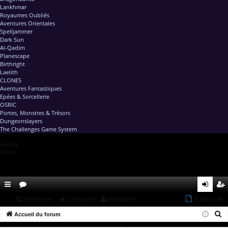
Lankhmar
Royaumes Oubliés
Aventures Orientales
Spelljammer
Dark Sun
Al-Qadim
Planescape
Birthright
Laelith
CLONES
Aventures Fantastiques
Epées & Sorcellerie
OSRIC
Portes, Monstres & Trésors
Dungeonslayers
The Challenges Game System
Accueil
Forum
ac
...
or
Rechercher
Connexion
Inscription
Sujets actifs
on
ns
R
co
Accueil du forum
u
ne
cri
e