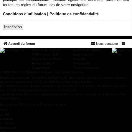
toutes les règles du forum lors de votre navigation.
Conditions d’utilisation
|
Politique de confidentialité
Inscription
Accueil du forum
Nous contacter
Wizards of the Coast
Black Book Editions
TSR Archive (D&D)
Donjon.bin.sh
Blog de Bruce Heard
Acaeum
Rêves d'Ailleurs
Grognardia
Dragonsfoot
Tome of treasures
© 2008-2026 - Le Donjon du Dragon - tous droits réservés
Règles Avancées de DONJONS & DRAGONS, D&D, AD&D et AD&D2 sont des marques
déposées appartenant à TSR, Inc./Wizards of the Coast/Hasbro.
Les traductions non officielles réalisées par les membres du Donjon du Dragon sont à but
non lucratif, et ne peuvent en aucun cas être vendues.
Les textes et les illustrations appartiennent à leurs auteurs respectifs et à Wizards of the
Coast/Hasbro.
Nous avons 2981 invités et 15 inscrits en ligne
anthe
asthrill
creperso
GroumpF
Hawkwood