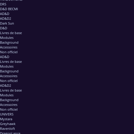
DRS
D&D BECMI
AD&D
AD&D2
Dark Sun
D&D
Livres de base
Modules
Background
Accessoires
Non officiel
AD&D
Livres de base
Modules
Background
Accessoires
Non officiel
AD&D2
Livres de base
Modules
Background
Accessoires
Non officiel
UNIVERS
Mystara
Greyhawk
Ravenloft
DragonLance