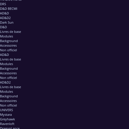
DRS
D&D BECMI
AD&D
AD&D2
Dark Sun
D&D
Livres de base
Modules
Background
Accessoires
Non officiel
AD&D
Livres de base
Modules
Background
Accessoires
Non officiel
AD&D2
Livres de base
Modules
Background
Accessoires
Non officiel
UNIVERS
Mystara
Greyhawk
Ravenloft
DragonLance