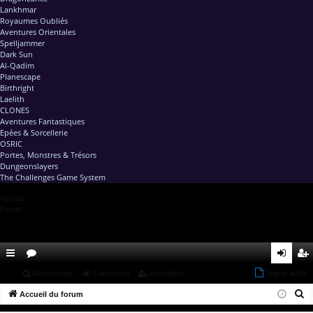
Lankhmar
Royaumes Oubliés
Aventures Orientales
Spelljammer
Dark Sun
Al-Qadim
Planescape
Birthright
Laelith
CLONES
Aventures Fantastiques
Epées & Sorcellerie
OSRIC
Portes, Monstres & Trésors
Dungeonslayers
The Challenges Game System
Accueil
Forum
ac
...
or
Rechercher
Connexion
Inscription
Sujets actifs
on
ns
R
co
Accueil du forum
u
ne
cri
e