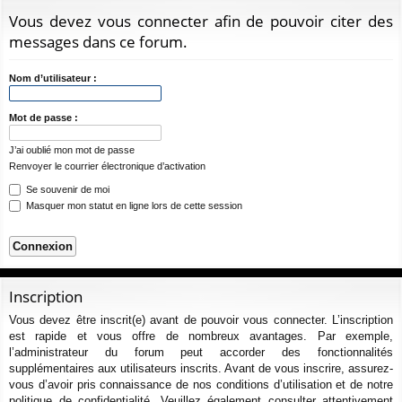
ur
m
xi
pti
c
Vous devez vous connecter afin de pouvoir citer des
ci
s
on
on
h
messages dans ce forum.
e
s
r
Nom d’utilisateur :
c
h
Mot de passe :
e
J’ai oublié mon mot de passe
r
Renvoyer le courrier électronique d’activation
Se souvenir de moi
Masquer mon statut en ligne lors de cette session
Inscription
Vous devez être inscrit(e) avant de pouvoir vous connecter. L’inscription
est rapide et vous offre de nombreux avantages. Par exemple,
l’administrateur du forum peut accorder des fonctionnalités
supplémentaires aux utilisateurs inscrits. Avant de vous inscrire, assurez-
vous d’avoir pris connaissance de nos conditions d’utilisation et de notre
politique de confidentialité. Veuillez également consulter attentivement