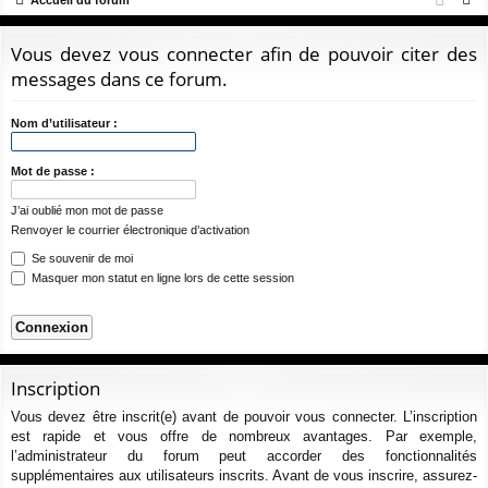
Accueil du forum
ur
m
xi
pti
e
ci
s
on
on
c
Vous devez vous connecter afin de pouvoir citer des
s
h
messages dans ce forum.
e
r
Nom d’utilisateur :
c
h
Mot de passe :
e
J’ai oublié mon mot de passe
r
Renvoyer le courrier électronique d’activation
Se souvenir de moi
Masquer mon statut en ligne lors de cette session
Inscription
Vous devez être inscrit(e) avant de pouvoir vous connecter. L’inscription
est rapide et vous offre de nombreux avantages. Par exemple,
l’administrateur du forum peut accorder des fonctionnalités
supplémentaires aux utilisateurs inscrits. Avant de vous inscrire, assurez-