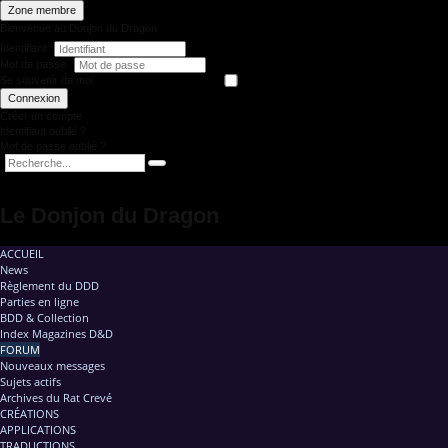
Zone membre
Bienvenue au Donjon du Dragon
Identifiant
Mot de passe
Se souvenir de moi
Connexion
Créer un compte
Identifiant oublié ?
Mot de passe oublié ?
Le Donjon du Dragon
ACCUEIL
News
Règlement du DDD
Parties en ligne
BDD & Collection
Index Magazines D&D
FORUM
Nouveaux messages
Sujets actifs
Archives du Rat Crevé
CRÉATIONS
APPLICATIONS
TRADUCTIONS