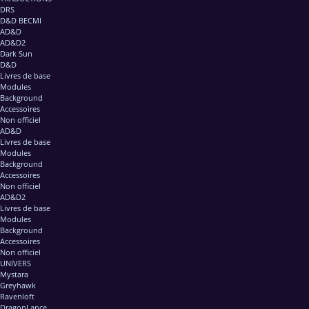
DRS
D&D BECMI
AD&D
AD&D2
Dark Sun
D&D
Livres de base
Modules
Background
Accessoires
Non officiel
AD&D
Livres de base
Modules
Background
Accessoires
Non officiel
AD&D2
Livres de base
Modules
Background
Accessoires
Non officiel
UNIVERS
Mystara
Greyhawk
Ravenloft
DragonLance