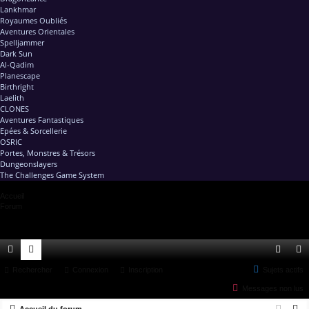
Lankhmar
Royaumes Oubliés
Aventures Orientales
Spelljammer
Dark Sun
Al-Qadim
Planescape
Birthright
Laelith
CLONES
Aventures Fantastiques
Epées & Sorcellerie
OSRIC
Portes, Monstres & Trésors
Dungeonslayers
The Challenges Game System
Accueil
Forum
ac
Rechercher
or
Connexion
Inscription
Sujets actifs
on
ns
Messages non lus
co
u
ne
cri
R