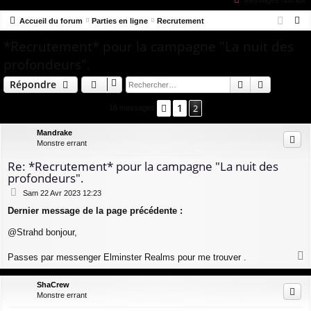
Messages non lus
co
u
ne
cri
R
Accueil du forum
Parties en ligne
Recrutement
ur
m
xi
pti
e
*Recrutement* pour la campagne "La nuit des
ci
s
on
on
c
profondeurs".
s
h
Rechercher
Recherch
e
Répondre
r
1
Précédent
2
16 messages
c
h
Mandrake
e
Monstre errant
r
Re: *Recrutement* pour la campagne "La nuit des
profondeurs".
M
Sam 22 Avr 2023 12:23
e
Dernier message de la page précédente :
s
s
@Strahd bonjour,
a
g
e
Passes par messenger Elminster Realms pour me trouver .
a
u
ShaCrew
t
Monstre errant