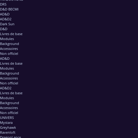
DRS
D&D BECMI
AD&D
AD&D2
Dark Sun
D&D
Livres de base
Modules
Background
Accessoires
Non officiel
AD&D
Livres de base
Modules
Background
Accessoires
Non officiel
AD&D2
Livres de base
Modules
Background
Accessoires
Non officiel
UNIVERS
Mystara
Greyhawk
Ravenloft
DragonLance