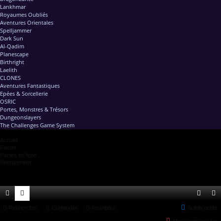
Lankhmar
Royaumes Oubliés
Aventures Orientales
Spelljammer
Dark Sun
Al-Qadim
Planescape
Birthright
Laelith
CLONES
Aventures Fantastiques
Epées & Sorcellerie
OSRIC
Portes, Monstres & Trésors
Dungeonslayers
The Challenges Game System
Accueil
Forum
Parties en ligne
Recrutement
ac
Rechercher
or
Connexion
Inscription
Sujets actifs
on
ns