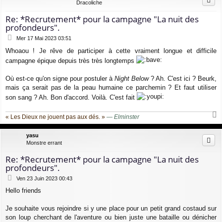
Dracoliche
Re: *Recrutement* pour la campagne "La nuit des
profondeurs".
M
Mer 17 Mai 2023 03:51
e
Whoaou ! Je rêve de participer à cette vraiment longue et difficile
s
s
campagne épique depuis très très longtemps
a
g
Où est-ce qu'on signe pour postuler à
Night Below
? Ah. C'est ici ? Beurk,
e
mais ça serait pas de la peau humaine ce parchemin ? Et faut utiliser
son sang ? Ah. Bon d'accord. Voilà. C'est fait
« Les Dieux ne jouent pas aux dés. »
—
Elminster
a
u
yasu
t
Monstre errant
Re: *Recrutement* pour la campagne "La nuit des
profondeurs".
M
Ven 23 Juin 2023 00:43
e
Hello friends
s
s
a
Je souhaite vous rejoindre si y une place pour un petit grand costaud sur
g
son loup cherchant de l'aventure ou bien juste une bataille ou dénicher