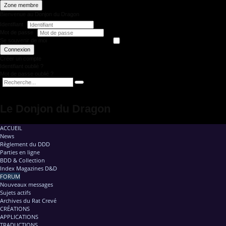
Zone membre
Bienvenue au Donjon du Dragon
Identifiant
Mot de passe
Se souvenir de moi
Connexion
Créer un compte
Identifiant oublié ?
Mot de passe oublié ?
Le Donjon du Dragon
ACCUEIL
News
Règlement du DDD
Parties en ligne
BDD & Collection
Index Magazines D&D
FORUM
Nouveaux messages
Sujets actifs
Archives du Rat Crevé
CRÉATIONS
APPLICATIONS
TRADUCTIONS