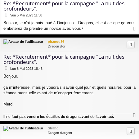
Re: *Recrutement* pour la campagne "La nuit des
profondeurs".
M
Ven 5 Mai 2023 11:38
e
Bonjour, je n'ai jamais joué à Donjons et Dragons, et est-ce que ça vous
s
embêterez de prendre un novice avec vous?
s
a
a
g
u
phanou36
e
t
Dragon d'or
Re: *Recrutement* pour la campagne "La nuit des
profondeurs".
M
Lun 8 Mai 2023 18:43
e
Bonjour,
s
s
a
ça m'intéresse, mais je voudrais savoir quel jour et quels horaires pour la
g
séance mensuelle avant de m'engager fermement.
e
Merci.
Il ne faut pas vendre les écailles du dragon avant de l'avoir tué.
a
u
Strahd
t
Dragon d'argent