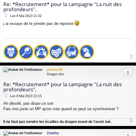
Re: *Recrutement* pour la campagne "La nuit des
profondeurs".
M
Lun 8 Mai 2023 21:32
e
j ai essaye de te joindre pas de reponse
s
s
a
g
e
a
u
phanou36
t
Dragon d'or
Re: *Recrutement* pour la campagne "La nuit des
profondeurs".
M
Lun 8 Mai 2023 22:15
e
Ah désolé, pas dispo ce soir.
s
Fais moi juste un MP qu'on voie quand on peut se synchroniser ?
s
a
g
Il ne faut pas vendre les écailles du dragon avant de l'avoir tué.
e
a
u
Zedafty
t