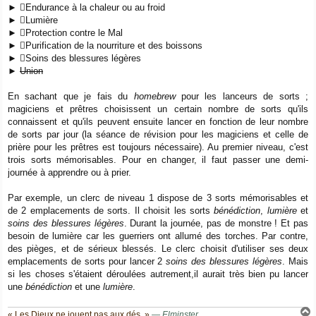
►
Endurance à la chaleur ou au froid
►
Lumière
►
Protection contre le Mal
►
Purification de la nourriture et des boissons
►
Soins des blessures légères
►
Union
En sachant que je fais du
homebrew
pour les lanceurs de sorts ;
magiciens et prêtres choisissent un certain nombre de sorts qu'ils
connaissent et qu'ils peuvent ensuite lancer en fonction de leur nombre
de sorts par jour (la séance de révision pour les magiciens et celle de
prière pour les prêtres est toujours nécessaire). Au premier niveau, c'est
trois sorts mémorisables. Pour en changer, il faut passer une demi-
journée à apprendre ou à prier.
Par exemple, un clerc de niveau 1 dispose de 3 sorts mémorisables et
de 2 emplacements de sorts. Il choisit les sorts
bénédiction
,
lumière
et
soins des blessures légères
. Durant la journée, pas de monstre ! Et pas
besoin de lumière car les guerriers ont allumé des torches. Par contre,
des pièges, et de sérieux blessés. Le clerc choisit d'utiliser ses deux
emplacements de sorts pour lancer 2
soins des blessures légères
. Mais
si les choses s'étaient déroulées autrement,il aurait très bien pu lancer
une
bénédiction
et une
lumière
.
« Les Dieux ne jouent pas aux dés. »
—
Elminster