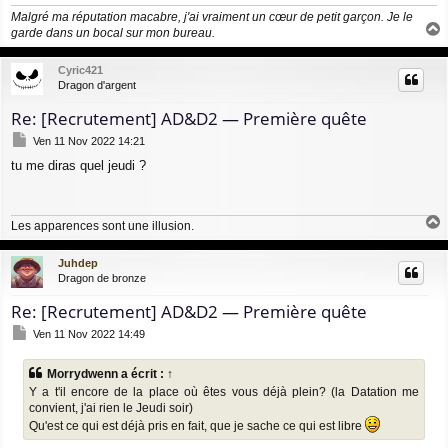
e
Malgré ma réputation macabre, j'ai vraiment un cœur de petit garçon. Je le
garde dans un bocal sur mon bureau.
a
u
Cyric421
t
Dragon d'argent
Re: [Recrutement] AD&D2 — Première quête
M
Ven 11 Nov 2022 14:21
e
tu me diras quel jeudi ?
s
s
a
g
Les apparences sont une illusion.
e
a
u
Juhdep
t
Dragon de bronze
Re: [Recrutement] AD&D2 — Première quête
M
Ven 11 Nov 2022 14:49
e
s
Morrydwenn
a écrit :
↑
s
Y a t'il encore de la place où êtes vous déjà plein? (la Datation me
a
g
convient, j'ai rien le Jeudi soir)
e
Qu'est ce qui est déjà pris en fait, que je sache ce qui est libre