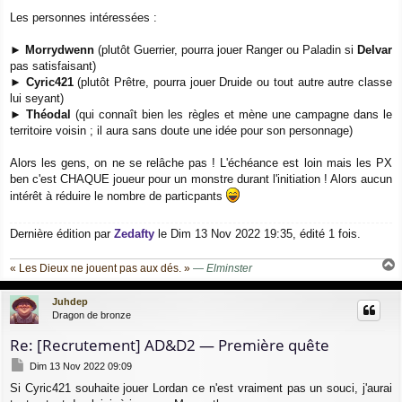
Les personnes intéressées :
►
Morrydwenn
(plutôt Guerrier, pourra jouer Ranger ou Paladin si
Delvar
pas satisfaisant)
►
Cyric421
(plutôt Prêtre, pourra jouer Druide ou tout autre autre classe
lui seyant)
►
Théodal
(qui connaît bien les règles et mène une campagne dans le
territoire voisin ; il aura sans doute une idée pour son personnage)
Alors les gens, on ne se relâche pas ! L'échéance est loin mais les PX
ben c'est CHAQUE joueur pour un monstre durant l'initiation ! Alors aucun
intérêt à réduire le nombre de particpants
Dernière édition par
Zedafty
le Dim 13 Nov 2022 19:35, édité 1 fois.
« Les Dieux ne jouent pas aux dés. »
—
Elminster
a
u
Juhdep
t
Dragon de bronze
Re: [Recrutement] AD&D2 — Première quête
M
Dim 13 Nov 2022 09:09
e
Si Cyric421 souhaite jouer Lordan ce n'est vraiment pas un souci, j'aurai
s