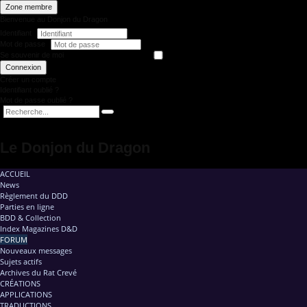
Zone membre
Bienvenue au Donjon du Dragon
Identifiant
Mot de passe
Se souvenir de moi
Connexion
Créer un compte
Identifiant oublié ?
Mot de passe oublié ?
Le Donjon du Dragon
ACCUEIL
News
Règlement du DDD
Parties en ligne
BDD & Collection
Index Magazines D&D
FORUM
Nouveaux messages
Sujets actifs
Archives du Rat Crevé
CRÉATIONS
APPLICATIONS
TRADUCTIONS