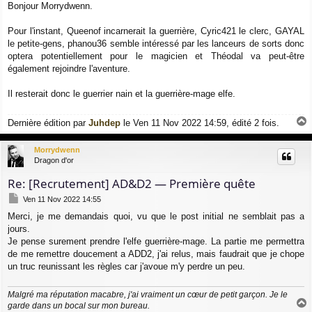
Bonjour Morrydwenn.
Pour l'instant, Queenof incarnerait la guerrière, Cyric421 le clerc, GAYAL
le petite-gens, phanou36 semble intéressé par les lanceurs de sorts donc
optera potentiellement pour le magicien et Théodal va peut-être
également rejoindre l'aventure.
Il resterait donc le guerrier nain et la guerrière-mage elfe.
Dernière édition par
Juhdep
le Ven 11 Nov 2022 14:59, édité 2 fois.
a
u
Morrydwenn
t
Dragon d'or
Re: [Recrutement] AD&D2 — Première quête
M
Ven 11 Nov 2022 14:55
e
Merci, je me demandais quoi, vu que le post initial ne semblait pas a
s
jours.
s
a
Je pense surement prendre l'elfe guerrière-mage. La partie me permettra
g
de me remettre doucement a ADD2, j'ai relus, mais faudrait que je chope
e
un truc reunissant les règles car j'avoue m'y perdre un peu.
Malgré ma réputation macabre, j'ai vraiment un cœur de petit garçon. Je le
garde dans un bocal sur mon bureau.