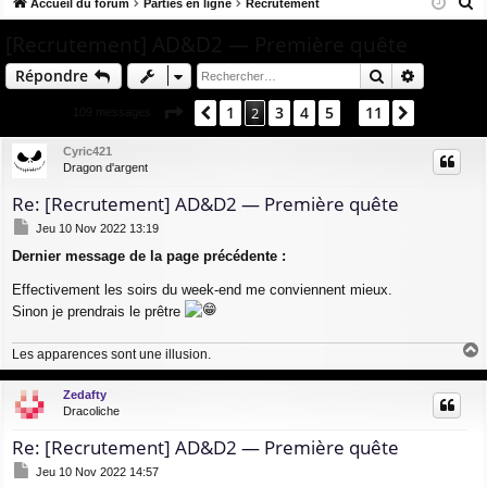
R
co
Accueil du forum
u
Parties en ligne
Recrutement
ne
cri
e
ur
m
xi
pti
[Recrutement] AD&D2 — Première quête
c
ci
s
on
on
Rechercher
Recherch
Répondre
h
e
s
Page
2
sur
11
1
3
4
5
11
Précédent
2
Suivant
109 messages
…
r
c
Cyric421
Dragon d'argent
h
e
Re: [Recrutement] AD&D2 — Première quête
r
M
Jeu 10 Nov 2022 13:19
e
Dernier message de la page précédente :
s
s
Effectivement les soirs du week-end me conviennent mieux.
a
g
Sinon je prendrais le prêtre
e
Les apparences sont une illusion.
a
u
Zedafty
t
Dracoliche
Re: [Recrutement] AD&D2 — Première quête
M
Jeu 10 Nov 2022 14:57
e