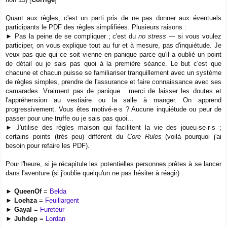
Quant aux règles, c'est un parti pris de ne pas donner aux éventuels
participants le PDF des règles simplifiées. Plusieurs raisons :
► Pas la peine de se compliquer ; c'est du
no stress
— si vous voulez
participer, on vous explique tout au fur et à mesure, pas d'inquiétude. Je
veux pas que qui ce soit vienne en panique parce qu'il a oublié un point
de détail ou je sais pas quoi à la première séance. Le but c'est que
chacune et chacun puisse se familiariser tranquillement avec un système
de règles simples, prendre de l'assurance et faire connaissance avec ses
camarades. Vraiment pas de panique : merci de laisser les doutes et
l'appréhension au vestiaire ou la salle à manger. On apprend
progressivement. Vous êtes motivé·e·s ? Aucune inquiétude ou peur de
passer pour une truffe ou je sais pas quoi...
► J'utilise des règles maison qui facilitent la vie des joueu·se·r·s ;
certains points (très peu) différent du
Core Rules
(voilà pourquoi j'ai
besoin pour refaire les PDF).
Pour l'heure, si je récapitule les potentielles personnes prêtes à se lancer
dans l'aventure (si j'oublie quelqu'un ne pas hésiter à réagir) :
►
QueenOf
=
Belda
►
Loehza
=
Feuillargent
►
Gayal
=
Fureteur
►
Juhdep
=
Lordan