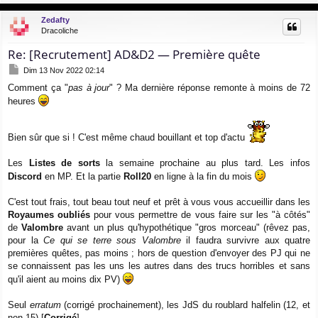
a
u
Zedafty
t
Dracoliche
Re: [Recrutement] AD&D2 — Première quête
M
Dim 13 Nov 2022 02:14
e
Comment ça "
pas à jour
" ? Ma dernière réponse remonte à moins de 72
s
s
heures
a
g
e
Bien sûr que si ! C'est même chaud bouillant et top d'actu
Les
Listes de sorts
la semaine prochaine au plus tard. Les infos
Discord
en MP. Et la partie
Roll20
en ligne à la fin du mois
C'est tout frais, tout beau tout neuf et prêt à vous vous accueillir dans les
Royaumes oubliés
pour vous permettre de vous faire sur les "à côtés"
de
Valombre
avant un plus qu'hypothétique "gros morceau" (rêvez pas,
pour la
Ce qui se terre sous Valombre
il faudra survivre aux quatre
premières quêtes, pas moins ; hors de question d'envoyer des PJ qui ne
se connaissent pas les uns les autres dans des trucs horribles et sans
qu'il aient au moins dix PV)
Seul
erratum
(corrigé prochainement), les JdS du roublard halfelin (12, et
non 15) [
Corrigé
]