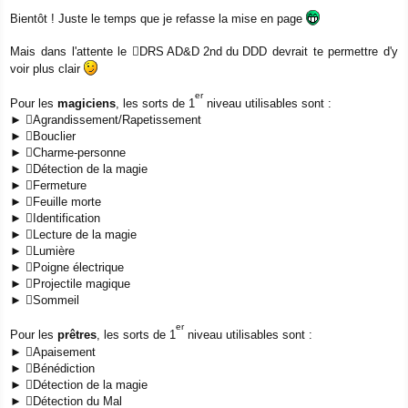
s
a
Bientôt ! Juste le temps que je refasse la mise en page
g
e
Mais dans l'attente le
DRS AD&D 2nd du DDD
devrait te permettre d'y
voir plus clair
er
Pour les
magiciens
, les sorts de 1
niveau utilisables sont :
►
Agrandissement/Rapetissement
►
Bouclier
►
Charme-personne
►
Détection de la magie
►
Fermeture
►
Feuille morte
►
Identification
►
Lecture de la magie
►
Lumière
►
Poigne électrique
►
Projectile magique
►
Sommeil
er
Pour les
prêtres
, les sorts de 1
niveau utilisables sont :
►
Apaisement
►
Bénédiction
►
Détection de la magie
►
Détection du Mal