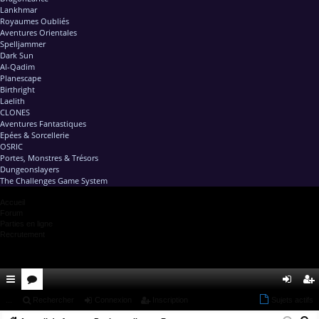
Lankhmar
Royaumes Oubliés
Aventures Orientales
Spelljammer
Dark Sun
Al-Qadim
Planescape
Birthright
Laelith
CLONES
Aventures Fantastiques
Epées & Sorcellerie
OSRIC
Portes, Monstres & Trésors
Dungeonslayers
The Challenges Game System
Accueil
Forum
Parties en ligne
Recrutement
ac
...
or
Rechercher
Connexion
Inscription
Sujets actifs
on
ns