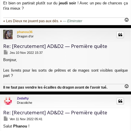
Et bien on partirait plutôt sur du
jeudi soir
! Avec un peu de chances ça
s
t'ira mieux ?
s
a
g
« Les Dieux ne jouent pas aux dés. »
—
Elminster
e
a
u
phanou36
t
Dragon d'or
Re: [Recrutement] AD&D2 — Première quête
M
Jeu 10 Nov 2022 15:37
e
Bonjour,
s
s
a
Les livrets pour les sorts de prêtres et de mages sont visibles quelque
g
part ?
e
Il ne faut pas vendre les écailles du dragon avant de l'avoir tué.
a
u
Zedafty
t
Dracoliche
Re: [Recrutement] AD&D2 — Première quête
M
Ven 11 Nov 2022 05:41
e
Salut
Phanou
!
s