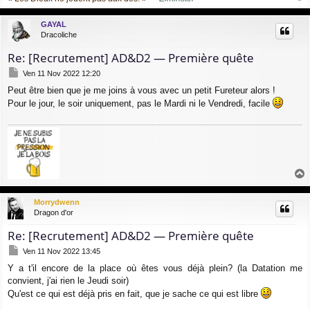
a
u
GAYAL
t
Dracoliche
Re: [Recrutement] AD&D2 — Première quête
M
Ven 11 Nov 2022 12:20
e
Peut être bien que je me joins à vous avec un petit Fureteur alors !
s
s
Pour le jour, le soir uniquement, pas le Mardi ni le Vendredi, facile
a
g
e
a
u
Morrydwenn
t
Dragon d'or
Re: [Recrutement] AD&D2 — Première quête
M
Ven 11 Nov 2022 13:45
e
Y a t'il encore de la place où êtes vous déjà plein? (la Datation me
s
convient, j'ai rien le Jeudi soir)
s
a
Qu'est ce qui est déjà pris en fait, que je sache ce qui est libre
g