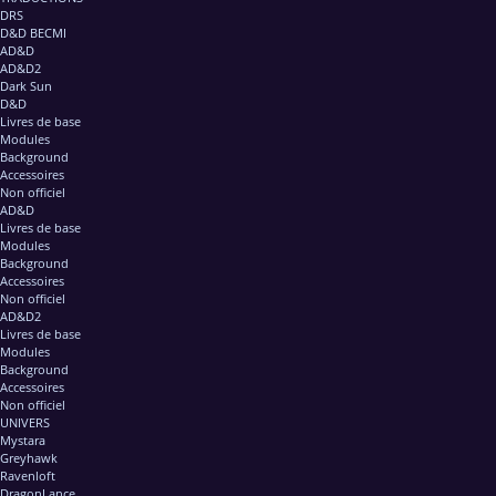
DRS
D&D BECMI
AD&D
AD&D2
Dark Sun
D&D
Livres de base
Modules
Background
Accessoires
Non officiel
AD&D
Livres de base
Modules
Background
Accessoires
Non officiel
AD&D2
Livres de base
Modules
Background
Accessoires
Non officiel
UNIVERS
Mystara
Greyhawk
Ravenloft
DragonLance