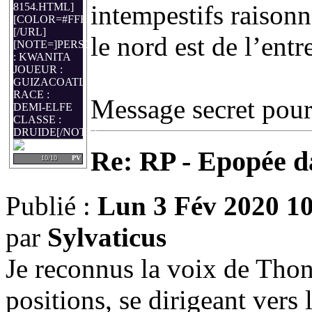
intempestifs raisonn
8154.HTML]
[COLOR=#FFFFFF]KWANITA[/COLOR]
[/URL]
le nord est de l’entr
[NOTE=]PERSO
: KWANITA
JOUEUR :
GUIZACOATL
RACE :
Message secret pour
DEMI-ELFE
CLASSE :
DRUIDE[/NOTE]
Re: RP - Epopée d
10/10
PV
Publié :
Lun 3 Fév 2020 1
par
Sylvaticus
Je reconnus la voix de Thon
positions, se dirigeant vers 