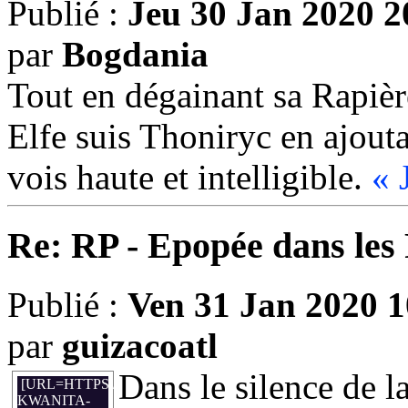
Publié :
Jeu 30 Jan 2020 2
par
Bogdania
Tout en dégainant sa Rapièr
Elfe suis Thoniryc en ajout
vois haute et intelligible.
« 
Re: RP - Epopée dans le
Publié :
Ven 31 Jan 2020 1
par
guizacoatl
Dans le silence de l
[URL=HTTPS://WWW.DONJONDUDRAGON.FR/FORUM/313
KWANITA-