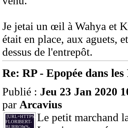
venu.
Je jetai un œil à Wahya et 
était en place, aux aguets, e
dessus de l'entrepôt.
Re: RP - Epopée dans le
Publié :
Jeu 23 Jan 2020 1
par
Arcavius
Le petit marchand l
[URL=HTTPS://WWW.DONJONDUDRAGON.FR/FORUM/313
FLORIBERT-
BURROWS-