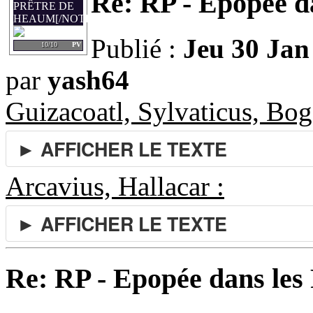
Re: RP - Epopée d
PRÊTRE DE
HEAUM[/NOTE]
Publié :
Jeu 30 Jan
10/10
PV
par
yash64
Guizacoatl, Sylvaticus, Bog
► AFFICHER LE TEXTE
Arcavius, Hallacar :
► AFFICHER LE TEXTE
Re: RP - Epopée dans le