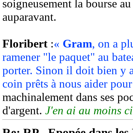
soigneusement la bourse au c
auparavant.
Floribert
:
«
Gram
, on a pl
ramener "le paquet" au batea
porter. Sinon il doit bien y
coin prêts à nous aider pour
machinalement dans ses poche
d'argent.
J'en ai au moins cin
Re: RP - Epopée dans le