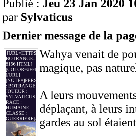
Publié :
Jeu 23 Jan 2020 1
par
Sylvaticus
Dernier message de la pag
Wahya venait de pou
[URL=HTTPS://WWW.DONJONDUDRAGON.FR/FORUM/313
BOTRANGE-
magique, pas naturel
8156.HTML]
[COLOR=#FFFFFF]BOTRANGE[/COLOR]
[/URL]
[NOTE=]PERSO
: BOTRANGE
A leurs mouvements, 
JOUEUR :
SYLVATICUS
RACE :
déplaçant, à leurs in
HUMAINE
CLASSE :
gardes au sol étaien
GUERRIÈRE[/NOTE]