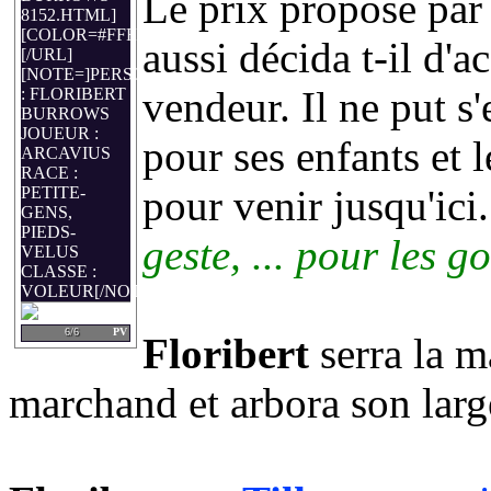
Le prix proposé pa
8152.HTML]
[COLOR=#FFFFFF]FLORIBERT[/COLOR]
aussi décida t-il d'a
[/URL]
[NOTE=]PERSO
vendeur. Il ne put s
: FLORIBERT
BURROWS
JOUEUR :
pour ses enfants et 
ARCAVIUS
RACE :
pour venir jusqu'ici
PETITE-
GENS,
PIEDS-
geste, ... pour les g
VELUS
CLASSE :
VOLEUR[/NOTE]
6/6
PV
Floribert
serra la 
marchand et arbora son large