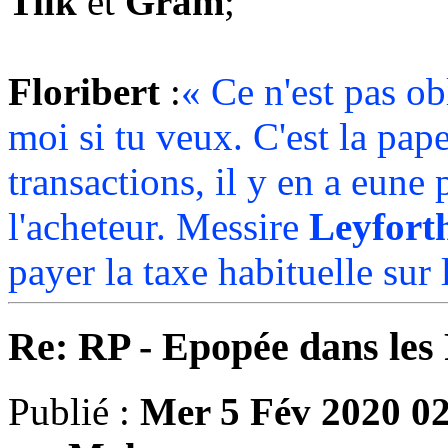
Tilk
et
Gram
;
Floribert
:
« Ce n'est pas ob
moi si tu veux. C'est la pap
transactions, il y en a eune
l'acheteur. Messire
Leyfort
payer la taxe habituelle sur l
Re: RP - Epopée dans le
Publié :
Mer 5 Fév 2020 0