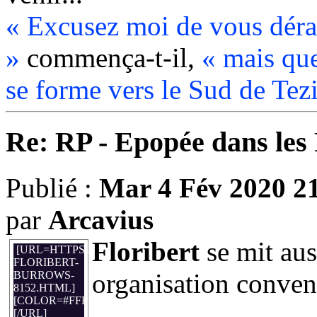
« Excusez moi de vous déra
»
commença-t-il,
« mais qu
se forme vers le Sud de Tezi
Re: RP - Epopée dans le
Publié :
Mar 4 Fév 2020 2
par
Arcavius
Floribert
se mit aus
[URL=HTTPS://WWW.DONJONDUDRAGON.FR/FORUM/313
FLORIBERT-
organisation conven
BURROWS-
8152.HTML]
[COLOR=#FFFFFF]FLORIBERT[/COLOR]
[/URL]