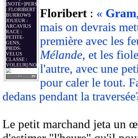
[NOTE=]PERSO
Floribert
:
«
Gram
: FLORIBERT
BURROWS
JOUEUR :
mais on devrais mett
ARCAVIUS
RACE :
première avec les fe
PETITE-
GENS,
PIEDS-
Mélande
, et les fio
VELUS
CLASSE :
l'autre, avec une pet
VOLEUR[/NOTE]
6/6
PV
pour caler le tout. F
dedans pendant la traversée
Le petit marchand jeta un œil
d'estimer "l'heure" qu'il pour