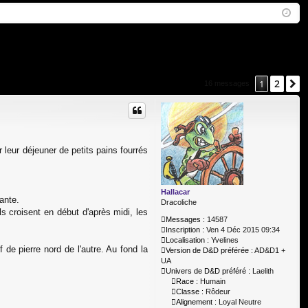
Q
ne
cri
xi
pti
on
on
2
1
S
16 messages
 leur déjeuner de petits pains fourrés
Hallacar
ante.
Dracoliche
ls croisent en début d'après midi, les
Messages :
14587
Inscription :
Ven 4 Déc 2015 09:34
Localisation :
Yvelines
f de pierre nord de l'autre. Au fond la
Version de D&D préférée :
AD&D1 +
UA
Univers de D&D préféré :
Laelith
Race :
Humain
Classe :
Rôdeur
Alignement :
Loyal Neutre