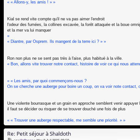
« « Allons-y, les amis ! » »
Kial se rend vite compte qu'il ne va pas aimer l'endroit
l'odeur des fumées, la collines excavée, la forêt attaquée et la boue omni
et la mer va lui manquer
«
« Diantre, par Osprem. Ils mangent de la terre ici ? » »
Ron non plus ne se sent pas très à l'aise, plus habitué à la ville.
« Bon, allons vite trouver notre contact, histoire de voir ce qui nous atten
« « Les amis, par quoi commençons-nous ?
On se cherche une auberge pour boire un coup, on va voir note contact, o
Une violente bourrasque et un grain en approche semblent venir appuye
il faut se décider ou risquer de se trouver douché une fois de plus
« « Trouver une auberge respectable, me semble une priorité. » »
Re: Petit séjour à Shaldoth
M