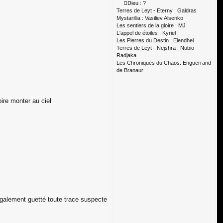
Dieu :
?
Terres de Leyt - Eterny : Galdras
Mystarillia : Vasiliev Alsenko
Les sentiers de la gloire : MJ
L'appel de étoiles : Kyriel
Les Pierres du Destin : Elendhel
Terres de Leyt - Nejshra : Nubio
Radjaka
Les Chroniques du Chaos: Enguerrand
de Branaur
ire monter au ciel
 également guetté toute trace suspecte