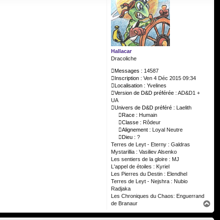
Hallacar
Dracoliche
Messages :
14587
Inscription :
Ven 4 Déc 2015 09:34
Localisation :
Yvelines
Version de D&D préférée :
AD&D1 +
UA
Univers de D&D préféré :
Laelith
Race :
Humain
Classe :
Rôdeur
Alignement :
Loyal Neutre
Dieu :
?
Terres de Leyt - Eterny : Galdras
Mystarillia : Vasiliev Alsenko
Les sentiers de la gloire : MJ
L'appel de étoiles : Kyriel
Les Pierres du Destin : Elendhel
Terres de Leyt - Nejshra : Nubio
Radjaka
Les Chroniques du Chaos: Enguerrand
H
de Branaur
a
u