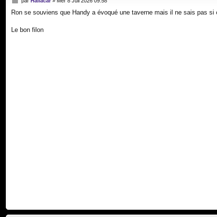
par
Hallacar
»
Mer 8 Juil 2026 09:58
e
Ron se souviens que Handy a évoqué une taverne mais il ne sais pas si 
s
s
a
Le bon filon
g
e