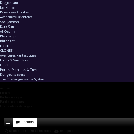
DragonLance
Lankhmar
Royaumes Oubliés
Aventures Orientales
Spelljammer
Dark Sun
Al-Qadim
Planescape
Birthright
Laelith
CLONES
Aventures Fantastiques
Epées & Sorcellerie
OSRIC
Portes, Monstres & Trésors
Dungeonslayers
The Challenges Game System
Accueil
Forum
Parties en ligne
Parties en cours
Les Sentiers de la gloire
Forums
ac
Rechercher
Connexion
Inscription