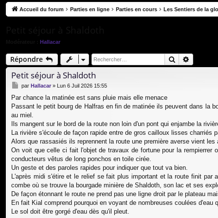
co
Accueil du forum
Parties en ligne
Parties en cours
Les Sentiers de la glo
ur
Petit séjour à Shaldoth
ci
Modérateur :
Hallacar
s
Rechercher
Recherc
Répondre
Petit séjour à Shaldoth
M
par
Hallacar
»
Lun 6 Juil 2026 15:55
e
Par chance la matinée est sans pluie mais elle menace
s
Passant le petit bourg de Halfras en fin de matinée ils peuvent dans la bo
s
a
au miel.
g
Ils mangent sur le bord de la route non loin d'un pont qui enjambe la rivi
e
La rivière s'écoule de façon rapide entre de gros cailloux lisses charriés pa
Alors que rassasiés ils reprennent la route une première averse vient les
On voit que celle ci fait l'objet de travaux de fortune pour la rempierrer 
conducteurs vêtus de long ponchos en toile cirée.
Un geste et des paroles rapides pour indiquer que tout va bien.
L'après midi s'étire et le relief se fait plus important et la route finit p
combe où se trouve la bourgade minière de Shaldoth, son lac et ses exploit
De façon étonnant le route ne prend pas une ligne droit par le plateau mais 
En fait Kial comprend pourquoi en voyant de nombreuses coulées d'eau qui 
Le sol doit être gorgé d'eau dès qu'il pleut.