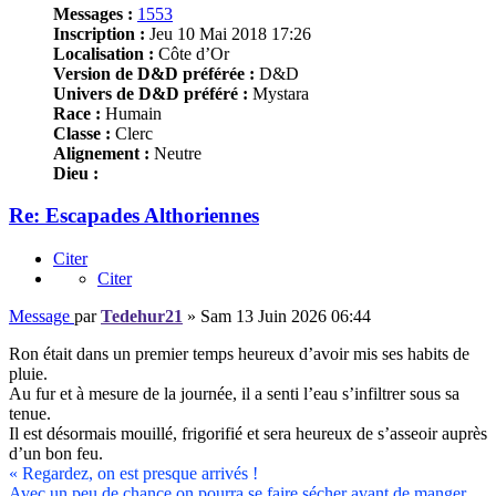
Messages :
1553
Inscription :
Jeu 10 Mai 2018 17:26
Localisation :
Côte d’Or
Version de D&D préférée :
D&D
Univers de D&D préféré :
Mystara
Race :
Humain
Classe :
Clerc
Alignement :
Neutre
Dieu :
Re: Escapades Althoriennes
Citer
Citer
Message
par
Tedehur21
»
Sam 13 Juin 2026 06:44
Ron était dans un premier temps heureux d’avoir mis ses habits de
pluie.
Au fur et à mesure de la journée, il a senti l’eau s’infiltrer sous sa
tenue.
Il est désormais mouillé, frigorifié et sera heureux de s’asseoir auprès
d’un bon feu.
« Regardez, on est presque arrivés !
Avec un peu de chance on pourra se faire sécher avant de manger