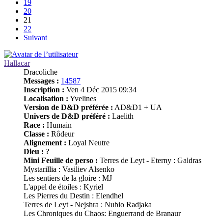
19
20
21
22
Suivant
Hallacar
Dracoliche
Messages :
14587
Inscription :
Ven 4 Déc 2015 09:34
Localisation :
Yvelines
Version de D&D préférée :
AD&D1 + UA
Univers de D&D préféré :
Laelith
Race :
Humain
Classe :
Rôdeur
Alignement :
Loyal Neutre
Dieu :
?
Mini Feuille de perso :
Terres de Leyt - Eterny : Galdras
Mystarillia : Vasiliev Alsenko
Les sentiers de la gloire : MJ
L'appel de étoiles : Kyriel
Les Pierres du Destin : Elendhel
Terres de Leyt - Nejshra : Nubio Radjaka
Les Chroniques du Chaos: Enguerrand de Branaur