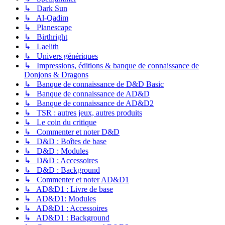
↳ Dark Sun
↳ Al-Qadim
↳ Planescape
↳ Birthright
↳ Laelith
↳ Univers génériques
↳ Impressions, éditions & banque de connaissance de
Donjons & Dragons
↳ Banque de connaissance de D&D Basic
↳ Banque de connaissance de AD&D
↳ Banque de connaissance de AD&D2
↳ TSR : autres jeux, autres produits
↳ Le coin du critique
↳ Commenter et noter D&D
↳ D&D : Boîtes de base
↳ D&D : Modules
↳ D&D : Accessoires
↳ D&D : Background
↳ Commenter et noter AD&D1
↳ AD&D1 : Livre de base
↳ AD&D1: Modules
↳ AD&D1 : Accessoires
↳ AD&D1 : Background