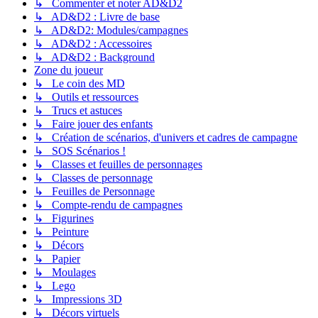
↳ Commenter et noter AD&D2
↳ AD&D2 : Livre de base
↳ AD&D2: Modules/campagnes
↳ AD&D2 : Accessoires
↳ AD&D2 : Background
Zone du joueur
↳ Le coin des MD
↳ Outils et ressources
↳ Trucs et astuces
↳ Faire jouer des enfants
↳ Création de scénarios, d'univers et cadres de campagne
↳ SOS Scénarios !
↳ Classes et feuilles de personnages
↳ Classes de personnage
↳ Feuilles de Personnage
↳ Compte-rendu de campagnes
↳ Figurines
↳ Peinture
↳ Décors
↳ Papier
↳ Moulages
↳ Lego
↳ Impressions 3D
↳ Décors virtuels