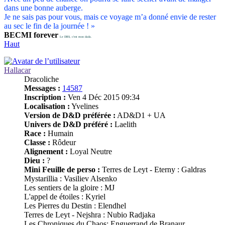
dans une bonne auberge.
Je ne sais pas pour vous, mais ce voyage m’a donné envie de rester
au sec le fin de la journée ! »
BECMI forever
Le DRS, c'est mon dada.
Haut
Hallacar
Dracoliche
Messages :
14587
Inscription :
Ven 4 Déc 2015 09:34
Localisation :
Yvelines
Version de D&D préférée :
AD&D1 + UA
Univers de D&D préféré :
Laelith
Race :
Humain
Classe :
Rôdeur
Alignement :
Loyal Neutre
Dieu :
?
Mini Feuille de perso :
Terres de Leyt - Eterny : Galdras
Mystarillia : Vasiliev Alsenko
Les sentiers de la gloire : MJ
L'appel de étoiles : Kyriel
Les Pierres du Destin : Elendhel
Terres de Leyt - Nejshra : Nubio Radjaka
Les Chroniques du Chaos: Enguerrand de Branaur