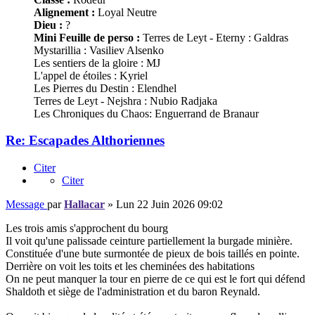
Alignement :
Loyal Neutre
Dieu :
?
Mini Feuille de perso :
Terres de Leyt - Eterny : Galdras
Mystarillia : Vasiliev Alsenko
Les sentiers de la gloire : MJ
L'appel de étoiles : Kyriel
Les Pierres du Destin : Elendhel
Terres de Leyt - Nejshra : Nubio Radjaka
Les Chroniques du Chaos: Enguerrand de Branaur
Re: Escapades Althoriennes
Citer
Citer
Message
par
Hallacar
»
Lun 22 Juin 2026 09:02
Les trois amis s'approchent du bourg
Il voit qu'une palissade ceinture partiellement la burgade minière.
Constituée d'une bute surmontée de pieux de bois taillés en pointe.
Derrière on voit les toits et les cheminées des habitations
On ne peut manquer la tour en pierre de ce qui est le fort qui défend
Shaldoth et siège de l'administration et du baron Reynald.