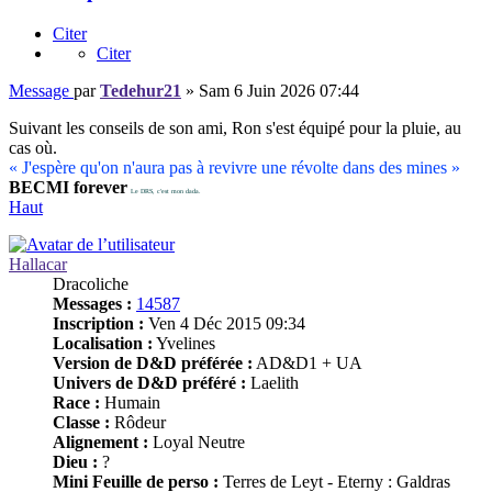
Citer
Citer
Message
par
Tedehur21
»
Sam 6 Juin 2026 07:44
Suivant les conseils de son ami, Ron s'est équipé pour la pluie, au
cas où.
« J'espère qu'on n'aura pas à revivre une révolte dans des mines »
BECMI forever
Le DRS, c'est mon dada.
Haut
Hallacar
Dracoliche
Messages :
14587
Inscription :
Ven 4 Déc 2015 09:34
Localisation :
Yvelines
Version de D&D préférée :
AD&D1 + UA
Univers de D&D préféré :
Laelith
Race :
Humain
Classe :
Rôdeur
Alignement :
Loyal Neutre
Dieu :
?
Mini Feuille de perso :
Terres de Leyt - Eterny : Galdras