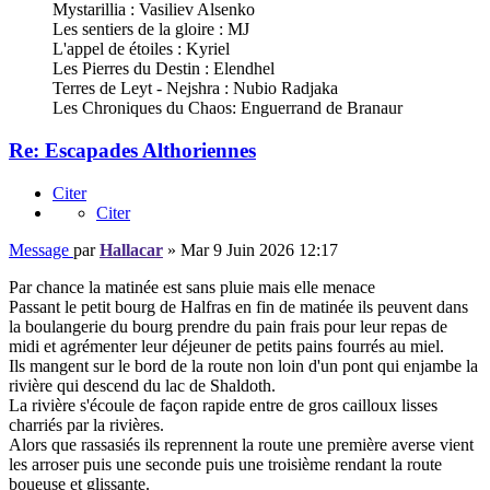
Mystarillia : Vasiliev Alsenko
Les sentiers de la gloire : MJ
L'appel de étoiles : Kyriel
Les Pierres du Destin : Elendhel
Terres de Leyt - Nejshra : Nubio Radjaka
Les Chroniques du Chaos: Enguerrand de Branaur
Re: Escapades Althoriennes
Citer
Citer
Message
par
Hallacar
»
Mar 9 Juin 2026 12:17
Par chance la matinée est sans pluie mais elle menace
Passant le petit bourg de Halfras en fin de matinée ils peuvent dans
la boulangerie du bourg prendre du pain frais pour leur repas de
midi et agrémenter leur déjeuner de petits pains fourrés au miel.
Ils mangent sur le bord de la route non loin d'un pont qui enjambe la
rivière qui descend du lac de Shaldoth.
La rivière s'écoule de façon rapide entre de gros cailloux lisses
charriés par la rivières.
Alors que rassasiés ils reprennent la route une première averse vient
les arroser puis une seconde puis une troisième rendant la route
boueuse et glissante.