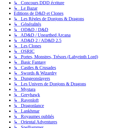
↳ Concours DDD écriture
↳ Le Bazar
Editions de D&D et Clones
↳ Les Règles de Donjons & Dragons
↳ Généralités
↳ OD&D / D&D
↳ AD&D / Unearthed Arcana
↳ AD&D 2 / AD&D 2.5
↳ Les Clones
↳ OSRIC
↳ Portes, Monstres, Trésors (Labyrinth Lord)
↳ Basic Fantasy
↳ Castles & Crusades
↳ Swords & Wizardry
↳ Dungeonslayers
↳ Les Univers de Donjons & Dragons
↳ Mystara
↳ Greyhawk
↳ Ravenloft
↳ Dragonlance
↳ Lankhmar
↳ Royaumes oubliés
↳ Oriental Adventures
↳ Spelljammer