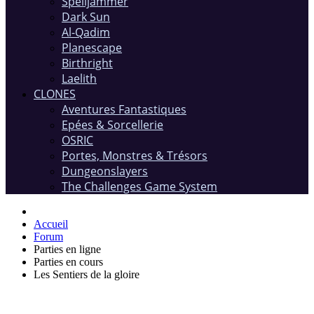
Spelljammer
Dark Sun
Al-Qadim
Planescape
Birthright
Laelith
CLONES
Aventures Fantastiques
Epées & Sorcellerie
OSRIC
Portes, Monstres & Trésors
Dungeonslayers
The Challenges Game System
Accueil
Forum
Parties en ligne
Parties en cours
Les Sentiers de la gloire