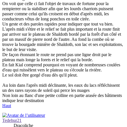
On voit que celle ci fait l'objet de travaux de fortune pour la
rempierrer ou la stabiliser afin que les lourds charriots puissent
passer comme celui qu'ils croisent en début d'après midi, les
conducteurs vêtus de long ponchos en toile cirée.
Un geste et des paroles rapides pour indiquer que tout va bien.
L'après midi s'étire et le relief se fait plus important et la route finit
par arriver sur le plateau de Shaldoth bordé par la forêt d'un côté et
par un massif de pierre nord de l'autre. Au fond la combe où se
trouve la bourgade minière de Shaldoth, son lac et ses exploitations,
le but de leur visite.
De façon étonnant le route ne prend pas une ligne droit par le
plateau mais longe la forets et le relief qui la borde.
En fait Kial comprend pourquoi en voyant de nombreuses coulées
d'eau qui ruissèlent vers le plateau ou s'écoule la rivière.
Le sol doit être gorgé d'eau dès qu'il pleut.
Au loin dans l'après midi déclinante, les eaux du lacs réfléchissent
un des rares rayons de soleil qui perce les nuages
Non loin au flanc d'une petite colline en partie arasée des bâtiments
indique leur destination
Haut
Tedehur21
Dracoliche