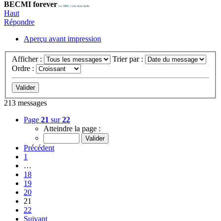
BECMI forever
Le DRS, c'est mon dada.
Haut
Répondre
Aperçu avant impression
Afficher :
Trier par :
Ordre :
213 messages
Page
21
sur
22
Atteindre la page :
Précédent
1
…
18
19
20
21
22
Suivant