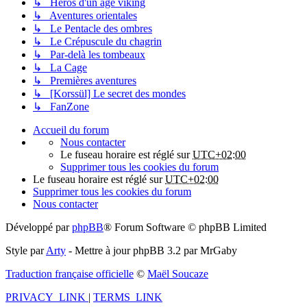
↳ Héros d'un âge viking
↳ Aventures orientales
↳ Le Pentacle des ombres
↳ Le Crépuscule du chagrin
↳ Par-delà les tombeaux
↳ La Cage
↳ Premières aventures
↳ [Korssül] Le secret des mondes
↳ FanZone
Accueil du forum
Nous contacter
Le fuseau horaire est réglé sur
UTC+02:00
Supprimer tous les cookies du forum
Le fuseau horaire est réglé sur
UTC+02:00
Supprimer tous les cookies du forum
Nous contacter
Développé par
phpBB
® Forum Software © phpBB Limited
Style par
Arty
- Mettre à jour phpBB 3.2 par MrGaby
Traduction française officielle
©
Maël Soucaze
PRIVACY_LINK
|
TERMS_LINK