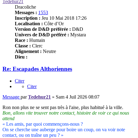
Tedehur21
Dracoliche
Messages :
1553
Inscription :
Jeu 10 Mai 2018 17:26
Localisation :
Côte d’Or
Version de D&D préférée :
D&D
Univers de D&D préféré :
Mystara
Race :
Humain
Classe :
Clerc
Alignement :
Neutre
Dieu :
Re: Escapades Althoriennes
Citer
Citer
Message
par
Tedehur21
»
Sam 4 Juil 2026 08:07
Ron non plus ne se sent pas très à l'aise, plus habitué à la ville.
Bon, allons vite trouver notre contact, histoire de voir ce qui nous
attend
« Les amis, par quoi commençons-nous ?
On se cherche une auberge pour boire un coup, on va voir note
contact, ou on traîne un peu ? »