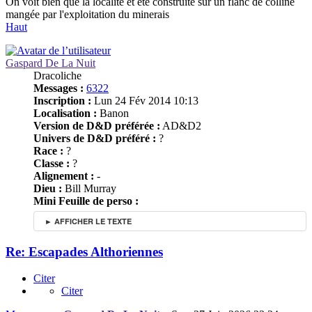
On voit bien que la localité et été construite sur un flanc de colline
mangée par l'exploitation du minerais
Haut
Gaspard De La Nuit
Dracoliche
Messages :
6322
Inscription :
Lun 24 Fév 2014 10:13
Localisation :
Banon
Version de D&D préférée :
AD&D2
Univers de D&D préféré :
?
Race :
?
Classe :
?
Alignement :
-
Dieu :
Bill Murray
Mini Feuille de perso :
► AFFICHER LE TEXTE
Re: Escapades Althoriennes
Citer
Citer