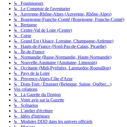
↳ Fournisseurs
↳ Le Comptoir de l'aventurier
↳ Auvergne-Rhône-Alpes (Auvergne, Rhône-Alpes)
↳ Bourgogne-Franche-Comté (Bourgogne, Franche-Comté)
↳ Bretagne
↳ Centre-Val de Loire (Centre)
↳ Corse
↳ Grand Est (Alsace, Lorraine, Champagne-Ardenne)
↳ Hauts-de-France (Nord-Pas-de-Calais, Picardie)
↳ Île-de-France
↳ Normandie (Basse-Normandie, Haute-Normandie)
↳ Nouvelle-Aquitaine (Aquitaine, Limousin)
↳ Occitanie (Midi-Pyrénées, Languedoc-Roussillon)
↳ Pays de la Loire
↳ Provence-Alpes-Côte d'Azur
↳ Dom-Tom / Étranger (Belgique, Suisse, Québec...)
Vos créations
↳ La Gazette du Donjon
↳ Votre avis sur la Gazette
↳ Scénarios
↳ L'atelier d'écriture
↳ Idées d'intrigues
↳ Modules DDD dans les univers officiels
↳ Mystara