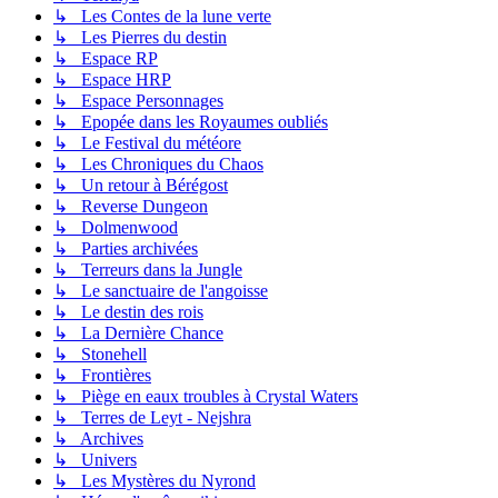
↳ Les Contes de la lune verte
↳ Les Pierres du destin
↳ Espace RP
↳ Espace HRP
↳ Espace Personnages
↳ Epopée dans les Royaumes oubliés
↳ Le Festival du météore
↳ Les Chroniques du Chaos
↳ Un retour à Bérégost
↳ Reverse Dungeon
↳ Dolmenwood
↳ Parties archivées
↳ Terreurs dans la Jungle
↳ Le sanctuaire de l'angoisse
↳ Le destin des rois
↳ La Dernière Chance
↳ Stonehell
↳ Frontières
↳ Piège en eaux troubles à Crystal Waters
↳ Terres de Leyt - Nejshra
↳ Archives
↳ Univers
↳ Les Mystères du Nyrond