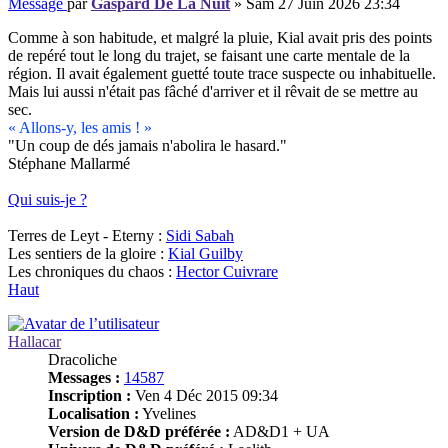
Message
par
Gaspard De La Nuit
»
Sam 27 Juin 2026 23:34
Comme à son habitude, et malgré la pluie, Kial avait pris des points
de repéré tout le long du trajet, se faisant une carte mentale de la
région. Il avait également guetté toute trace suspecte ou inhabituelle.
Mais lui aussi n'était pas fâché d'arriver et il rêvait de se mettre au
sec.
« Allons-y, les amis ! »
"Un coup de dés jamais n'abolira le hasard."
Stéphane Mallarmé
Qui suis-je ?
Terres de Leyt - Eterny :
Sidi Sabah
Les sentiers de la gloire :
Kial Guilby
Les chroniques du chaos :
Hector Cuivrare
Haut
Hallacar
Dracoliche
Messages :
14587
Inscription :
Ven 4 Déc 2015 09:34
Localisation :
Yvelines
Version de D&D préférée :
AD&D1 + UA