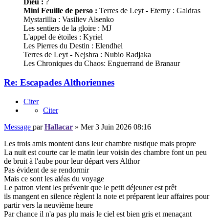
Dieu :
?
Mini Feuille de perso :
Terres de Leyt - Eterny : Galdras
Mystarillia : Vasiliev Alsenko
Les sentiers de la gloire : MJ
L'appel de étoiles : Kyriel
Les Pierres du Destin : Elendhel
Terres de Leyt - Nejshra : Nubio Radjaka
Les Chroniques du Chaos: Enguerrand de Branaur
Re: Escapades Althoriennes
Citer
Citer
Message
par
Hallacar
»
Mer 3 Juin 2026 08:16
Les trois amis montent dans leur chambre rustique mais propre
La nuit est courte car le matin leur voisin des chambre font un peu
de bruit à l'aube pour leur départ vers Althor
Pas évident de se rendormir
Mais ce sont les aléas du voyage
Le patron vient les prévenir que le petit déjeuner est prêt
ils mangent en silence règlent la note et préparent leur affaires pour
partir vers la neuvième heure
Par chance il n'a pas plu mais le ciel est bien gris et menaçant