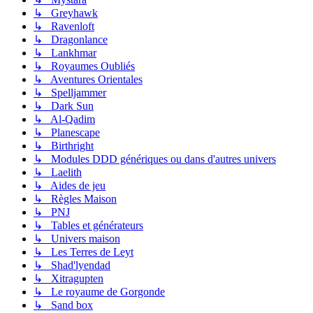
↳ Greyhawk
↳ Ravenloft
↳ Dragonlance
↳ Lankhmar
↳ Royaumes Oubliés
↳ Aventures Orientales
↳ Spelljammer
↳ Dark Sun
↳ Al-Qadim
↳ Planescape
↳ Birthright
↳ Modules DDD génériques ou dans d'autres univers
↳ Laelith
↳ Aides de jeu
↳ Règles Maison
↳ PNJ
↳ Tables et générateurs
↳ Univers maison
↳ Les Terres de Leyt
↳ Shad'lyendad
↳ Xitragupten
↳ Le royaume de Gorgonde
↳ Sand box