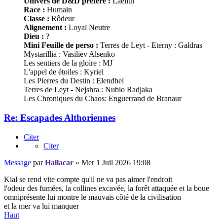
Univers de D&D préféré :
Laelith
Race :
Humain
Classe :
Rôdeur
Alignement :
Loyal Neutre
Dieu :
?
Mini Feuille de perso :
Terres de Leyt - Eterny : Galdras
Mystarillia : Vasiliev Alsenko
Les sentiers de la gloire : MJ
L'appel de étoiles : Kyriel
Les Pierres du Destin : Elendhel
Terres de Leyt - Nejshra : Nubio Radjaka
Les Chroniques du Chaos: Enguerrand de Branaur
Re: Escapades Althoriennes
Citer
Citer
Message
par
Hallacar
»
Mer 1 Juil 2026 19:08
Kial se rend vite compte qu'il ne va pas aimer l'endroit
l'odeur des fumées, la collines excavée, la forêt attaquée et la boue
omniprésente lui montre le mauvais côté de la civilisation
et la mer va lui manquer
Haut