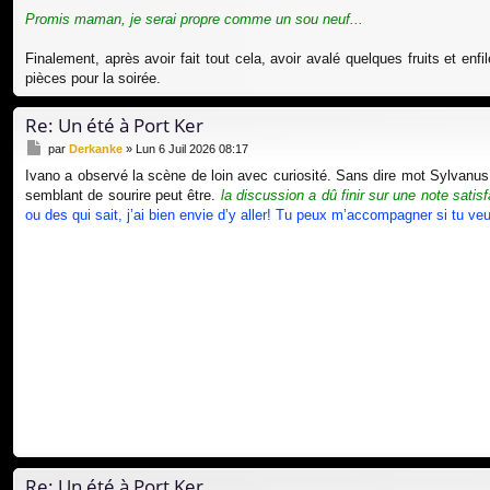
Promis maman, je serai propre comme un sou neuf...
Finalement, après avoir fait tout cela, avoir avalé quelques fruits et en
pièces pour la soirée.
Re: Un été à Port Ker
M
par
Derkanke
»
Lun 6 Juil 2026 08:17
e
Ivano a observé la scène de loin avec curiosité. Sans dire mot Sylvanus e
s
semblant de sourire peut être.
la discussion a dû finir sur une note sati
s
a
ou des qui sait, j’ai bien envie d’y aller! Tu peux m’accompagner si tu ve
g
e
Re: Un été à Port Ker