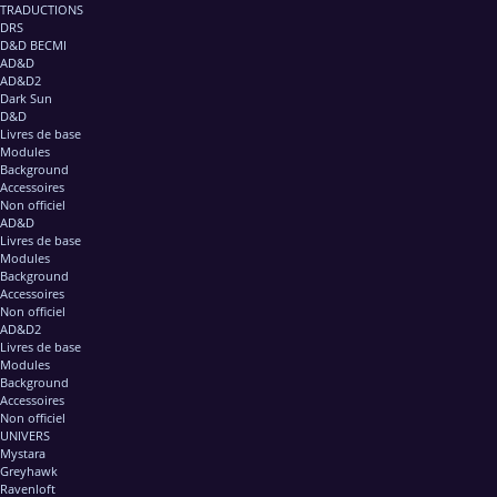
TRADUCTIONS
DRS
D&D BECMI
AD&D
AD&D2
Dark Sun
D&D
Livres de base
Modules
Background
Accessoires
Non officiel
AD&D
Livres de base
Modules
Background
Accessoires
Non officiel
AD&D2
Livres de base
Modules
Background
Accessoires
Non officiel
UNIVERS
Mystara
Greyhawk
Ravenloft