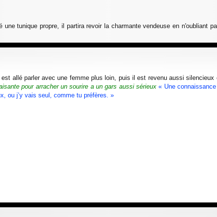
filé une tunique propre, il partira revoir la charmante vendeuse en n'oubliant
st allé parler avec une femme plus loin, puis il est revenu aussi silencieux 
sfaisante pour arracher un sourire a un gars aussi sérieux
« Une connaissance m
ux, ou j’y vais seul, comme tu préfères. »