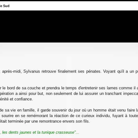
 le Sud
he avancée
 après-midi, Sylvanus retrouve finalement ses pénates. Voyant qu'il a un p
a sur le bord de sa couche et prendra le temps d'entretenir ses lames comme il 
tte opération a ainsi pour but, non seulement de lui assurer un tranchant imp
énité et confiance.
e sa vie en famille, il garde souvenir du jour où un homme était venu faire la
e sourire en se remémorant la réaction de ce curieux individu, fuyant à tou
tait terminée par une remontrance envers son fils.
les dents jaunes et la tunique crasseuse"...