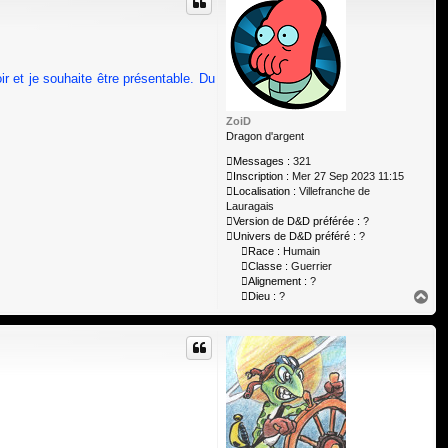
oir et je souhaite être présentable. Du
ZoiD
Dragon d'argent
Messages :
321
Inscription :
Mer 27 Sep 2023 11:15
Localisation :
Villefranche de
Lauragais
Version de D&D préférée :
?
Univers de D&D préféré :
?
Race :
Humain
Classe :
Guerrier
Alignement :
?
H
Dieu :
?
a
u
t