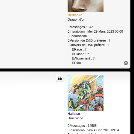
Derkanke
Dragon d'or
Messages :
542
Inscription :
Mer 29 Mars 2023 00:00
Localisation :
Version de D&D préférée :
?
Univers de D&D préféré :
?
Race :
?
Classe :
?
Alignement :
?
H
Dieu :
a
u
t
Hallacar
Dracoliche
Messages :
14585
Inscription :
Ven 4 Déc 2015 09:34