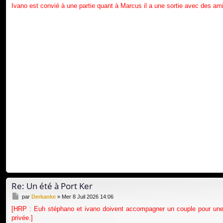
e
Ivano est convié à une partie quant à Marcus il a une sortie avec des amis
Re: Un été à Port Ker
M
par
Derkanke
»
Mer 8 Juil 2026 14:06
e
[HRP : Euh stéphano et ivano doivent accompagner un couple pour une to
s
privée.]
s