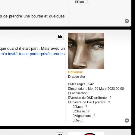
Dieu :
?
 pas de prendre une bourse et quelques
H
a
u
t
que quand il était parti. Mais avec un
’a invité à une partie privée, cartes
Derkanke
Dragon d'or
Messages :
542
Inscription :
Mer 29 Mars 2023 00:00
Localisation :
Version de D&D préférée :
?
Univers de D&D préféré :
?
Race :
?
Classe :
?
Alignement :
?
H
Dieu :
a
u
t