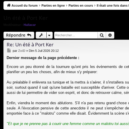
co
Accueil du forum
Parties en ligne
Parties en cours
Il était une fois dans
ur
Un été à Port Ker
ci
Modérateur :
Hallacar
s
Rechercher
Recherc
Répondre
Re: Un été à Port Ker
M
par
ZoiD
»
Dim 5 Juil 2026 20:12
e
Dernier message de la page précédente :
s
s
Encore un peu étonné de la tournure qu'ont pris les évènements de cet
a
planifier un peu les choses, afin de mieux s'y préparer:
g
e
Au préalable il enlèvera sa tunique et la mettra à s'aérer, il s'installer
soir, surtout quand il sait qu'une bataille est susceptible d'arriver. Ce
aussi de lui permettre de vider son esprit, et donc de retrouver calme, sér
Enfin, viendra le moment des ablutions. S'il n'a pas retenu grand chose d
seule. A l'évocation pensive de cette anecdote il ne peut s'empêcher d
emportée face à ce "malotru" comme elle disait. Évidemment la scène s'é
"Et que je ne prenne pas à courir une femme comme un malotru toi aussi, 