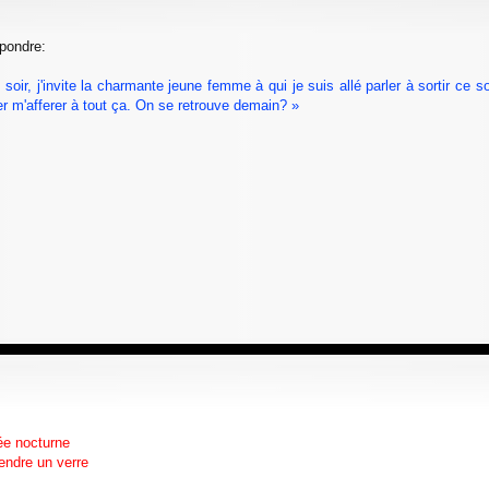
épondre:
soir, j'invite la charmante jeune femme à qui je suis allé parler à sortir ce s
trer m'afferer à tout ça. On se retrouve demain? »
ée nocturne
endre un verre