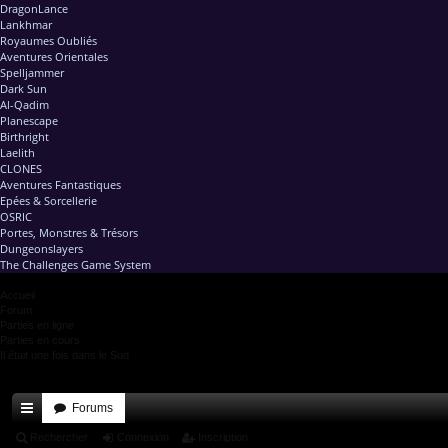
DragonLance
Lankhmar
Royaumes Oubliés
Aventures Orientales
Spelljammer
Dark Sun
Al-Qadim
Planescape
Birthright
Laelith
CLONES
Aventures Fantastiques
Epées & Sorcellerie
OSRIC
Portes, Monstres & Trésors
Dungeonslayers
The Challenges Game System
Accueil
Forum
Parties en ligne
Parties en cours
Il était une fois dans le Sud
Forums
ac
Rechercher
Connexion
Inscription