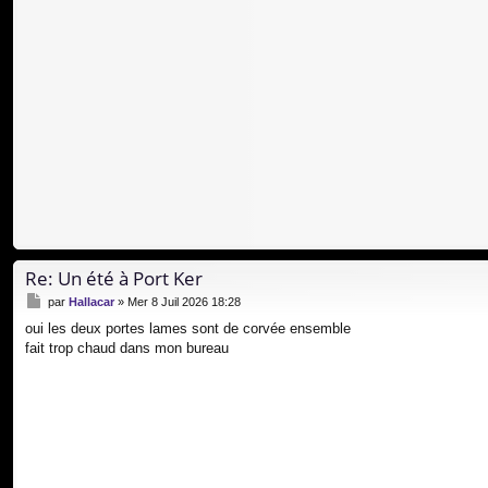
a
g
e
Re: Un été à Port Ker
M
par
Hallacar
»
Mer 8 Juil 2026 18:28
e
oui les deux portes lames sont de corvée ensemble
s
fait trop chaud dans mon bureau
s
a
g
e