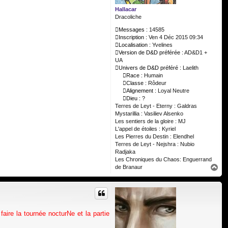
Hallacar
Dracoliche
Messages :
14585
Inscription :
Ven 4 Déc 2015 09:34
Localisation :
Yvelines
Version de D&D préférée :
AD&D1 +
UA
Univers de D&D préféré :
Laelith
Race :
Humain
Classe :
Rôdeur
Alignement :
Loyal Neutre
Dieu :
?
Terres de Leyt - Eterny : Galdras
Mystarillia : Vasiliev Alsenko
Les sentiers de la gloire : MJ
L'appel de étoiles : Kyriel
Les Pierres du Destin : Elendhel
Terres de Leyt - Nejshra : Nubio
Radjaka
Les Chroniques du Chaos: Enguerrand
H
de Branaur
a
u
t
ire la tournée nocturNe et la partie