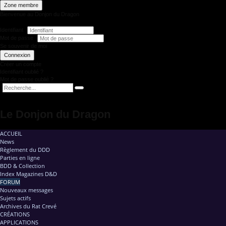
Zone membre
Bienvenue au Donjon du Dragon
Identifiant
Mot de passe
Se souvenir de moi
Connexion
Créer un compte
Identifiant oublié ?
Mot de passe oublié ?
Le Donjon du Dragon
ACCUEIL
News
Règlement du DDD
Parties en ligne
BDD & Collection
Index Magazines D&D
FORUM
Nouveaux messages
Sujets actifs
Archives du Rat Crevé
CRÉATIONS
APPLICATIONS