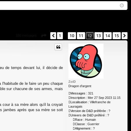
Q
ne
cri
xi
pti
on
on
Page
12
sur
15
1
10
11
13
14
15
Précédent
12
S
150 messages
…
eu de temps devant lui, il décide de
ZoiD
a l'habitude de le faire un peu chaque
Dragon d'argent
eccable sur chacune de ses armes, mais
Messages :
321
Inscription :
Mer 27 Sep 2023 11:15
Localisation :
Villefranche de
 cour à sa mère alors qu'il la croyait
Lauragais
tes jambes après que sa mère se soit
Version de D&D préférée :
?
Univers de D&D préféré :
?
Race :
Humain
Classe :
Guerrier
Alignement :
?