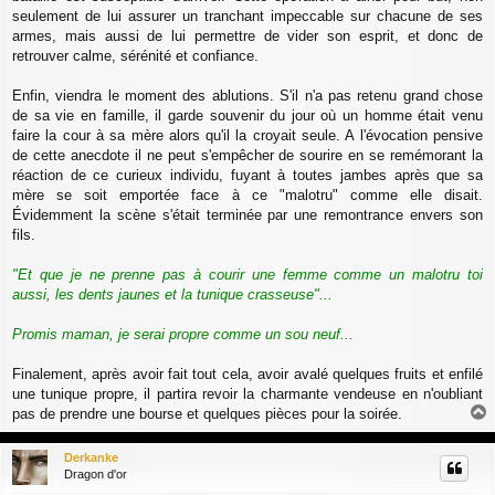
seulement de lui assurer un tranchant impeccable sur chacune de ses
armes, mais aussi de lui permettre de vider son esprit, et donc de
retrouver calme, sérénité et confiance.
Enfin, viendra le moment des ablutions. S'il n'a pas retenu grand chose
de sa vie en famille, il garde souvenir du jour où un homme était venu
faire la cour à sa mère alors qu'il la croyait seule. A l'évocation pensive
de cette anecdote il ne peut s'empêcher de sourire en se remémorant la
réaction de ce curieux individu, fuyant à toutes jambes après que sa
mère se soit emportée face à ce "malotru" comme elle disait.
Évidemment la scène s'était terminée par une remontrance envers son
fils.
"Et que je ne prenne pas à courir une femme comme un malotru toi
aussi, les dents jaunes et la tunique crasseuse"...
Promis maman, je serai propre comme un sou neuf...
Finalement, après avoir fait tout cela, avoir avalé quelques fruits et enfilé
une tunique propre, il partira revoir la charmante vendeuse en n'oubliant
pas de prendre une bourse et quelques pièces pour la soirée.
a
u
Derkanke
t
Dragon d'or