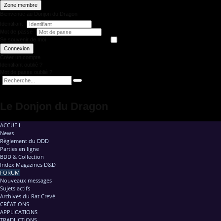
Zone membre
Bienvenue au Donjon du Dragon
Identifiant
Mot de passe
Se souvenir de moi
Connexion
Créer un compte
Identifiant oublié ?
Mot de passe oublié ?
Le Donjon du Dragon
ACCUEIL
News
Règlement du DDD
Parties en ligne
BDD & Collection
Index Magazines D&D
FORUM
Nouveaux messages
Sujets actifs
Archives du Rat Crevé
CRÉATIONS
APPLICATIONS
TRADUCTIONS