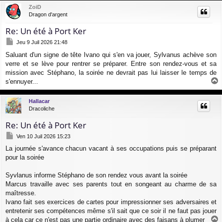
u
ZoiD
t
Dragon d'argent
Re: Un été à Port Ker
M
Jeu 9 Juil 2026 21:48
e
Saluant d'un signe de tête Ivano qui s'en va jouer, Sylvanus achève son
s
verre et se lève pour rentrer se préparer. Entre son rendez-vous et sa
s
a
mission avec Stéphano, la soirée ne devrait pas lui laisser le temps de
g
s'ennuyer...
e
a
u
Hallacar
t
Dracoliche
Re: Un été à Port Ker
M
Ven 10 Juil 2026 15:23
e
La journée s'avance chacun vacant à ses occupations puis se préparant
s
pour la soirée
s
a
g
Syvlanus informe Stéphano de son rendez vous avant la soirée
e
Marcus travaille avec ses parents tout en songeant au charme de sa
maîtresse.
Ivano fait ses exercices de cartes pour impressionner ses adversaires et
entretenir ses compétences même s'il sait que ce soir il ne faut pas jouer
à cela car ce n'est pas une partie ordinaire avec des faisans à plumer