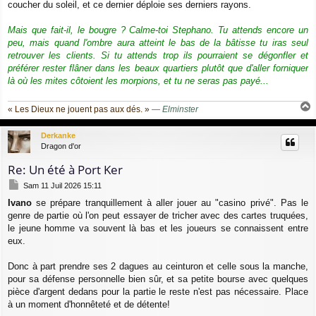
coucher du soleil, et ce dernier déploie ses derniers rayons.
Mais que fait-il, le bougre ? Calme-toi Stephano. Tu attends encore un
peu, mais quand l'ombre aura atteint le bas de la bâtisse tu iras seul
retrouver les clients. Si tu attends trop ils pourraient se dégonfler et
préférer rester flâner dans les beaux quartiers plutôt que d'aller forniquer
là où les mites côtoient les morpions, et tu ne seras pas payé...
« Les Dieux ne jouent pas aux dés. »
—
Elminster
a
u
Derkanke
t
Dragon d'or
Re: Un été à Port Ker
M
Sam 11 Juil 2026 15:11
e
Ivano
se prépare tranquillement à aller jouer au "casino privé". Pas le
s
genre de partie où l'on peut essayer de tricher avec des cartes truquées,
s
a
le jeune homme va souvent là bas et les joueurs se connaissent entre
g
eux.
e
Donc à part prendre ses 2 dagues au ceinturon et celle sous la manche,
pour sa défense personnelle bien sûr, et sa petite bourse avec quelques
pièce d'argent dedans pour la partie le reste n'est pas nécessaire. Place
à un moment d'honnêteté et de détente!