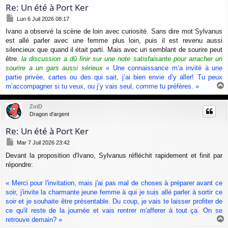
Re: Un été à Port Ker
M
Lun 6 Juil 2026 08:17
e
Ivano a observé la scène de loin avec curiosité. Sans dire mot Sylvanus
s
est allé parler avec une femme plus loin, puis il est revenu aussi
s
a
silencieux que quand il était parti. Mais avec un semblant de sourire peut
g
être.
la discussion a dû finir sur une note satisfaisante pour arracher un
e
sourire a un gars aussi sérieux
« Une connaissance m’a invité à une
partie privée, cartes ou des qui sait, j’ai bien envie d’y aller! Tu peux
m’accompagner si tu veux, ou j’y vais seul, comme tu préfères. »
a
u
ZoiD
t
Dragon d'argent
Re: Un été à Port Ker
M
Mar 7 Juil 2026 23:42
e
Devant la proposition d'Ivano, Sylvanus réfléchit rapidement et finit par
s
répondre:
s
a
g
« Merci pour l'invitation, mais j'ai pas mal de choses à préparer avant ce
e
soir, j'invite la charmante jeune femme à qui je suis allé parler à sortir ce
soir et je souhaite être présentable. Du coup, je vais te laisser profiter de
ce qu'il reste de la journée et vais rentrer m'afferer à tout ça. On se
retrouve demain? »
a