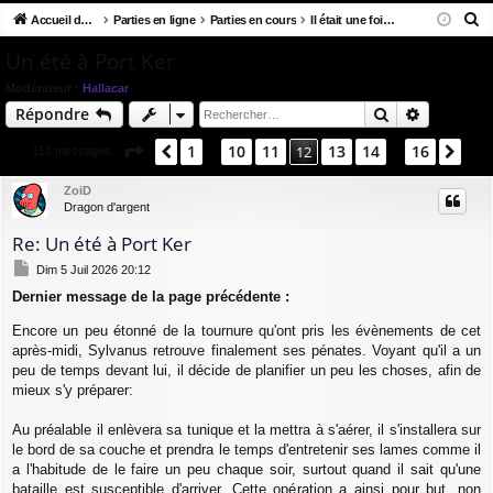
R
co
Accueil du forum
u
Parties en ligne
Parties en cours
Il était une fois dans le Sud
ne
cri
e
ur
m
xi
pti
Un été à Port Ker
c
ci
s
on
on
Modérateur :
Hallacar
h
Rechercher
Recherch
Répondre
e
s
r
Page
12
sur
16
1
10
11
13
14
16
Précédent
12
Sui
151 messages
…
…
c
h
ZoiD
Dragon d'argent
e
r
Re: Un été à Port Ker
M
Dim 5 Juil 2026 20:12
e
Dernier message de la page précédente :
s
s
Encore un peu étonné de la tournure qu'ont pris les évènements de cet
a
g
après-midi, Sylvanus retrouve finalement ses pénates. Voyant qu'il a un
e
peu de temps devant lui, il décide de planifier un peu les choses, afin de
mieux s'y préparer:
Au préalable il enlèvera sa tunique et la mettra à s'aérer, il s'installera sur
le bord de sa couche et prendra le temps d'entretenir ses lames comme il
a l'habitude de le faire un peu chaque soir, surtout quand il sait qu'une
bataille est susceptible d'arriver. Cette opération a ainsi pour but, non