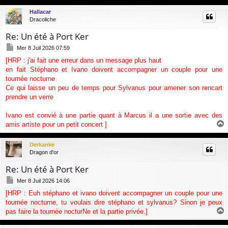
u
Hallacar
t
Dracoliche
Re: Un été à Port Ker
M
Mer 8 Juil 2026 07:59
e
[HRP : j'ai fait une erreur dans un message plus haut
s
en fait Stéphano et Ivano doivent accompagner un couple pour une
s
a
tournée nocturne
g
Ce qui laisse un peu de temps pour Sylvanus pour amener son rencart
e
prendre un verre
Ivano est convié à une partie quant à Marcus il a une sortie avec des
amis artiste pour un petit concert ]
a
u
Derkanke
t
Dragon d'or
Re: Un été à Port Ker
M
Mer 8 Juil 2026 14:06
e
[HRP : Euh stéphano et ivano doivent accompagner un couple pour une
s
tournée nocturne, tu voulais dire stéphano et sylvanus? Sinon je peux
s
a
pas faire la tournée nocturNe et la partie privée.]
g
a
e
u