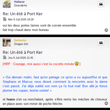
Hallacar
t
Dracoliche
Re: Un été à Port Ker
M
Mer 8 Juil 2026 18:28
e
oui les deux portes lames sont de corvée ensemble
s
fait trop chaud dans mon bureau
s
a
a
g
u
Derkanke
e
t
Dragon d'or
Re: Un été à Port Ker
M
Jeu 9 Juil 2026 11:45
e
[HRP : Courage, moi aussi c'est la cocotte minute
]
s
s
a
g
« Oui demain matin, faut qu'on partage ce qu'on a vu aujourd'hui et que
e
Stephano et Marcus nous disent comment la rencontre avec la dame
c'est passé. J'ai déjà oublié son nom ça l'a fout mal! Bon allé je fonce
plumer les copain, bonne soirée! »
et
Ivano
s'en va nonchalant, après s'être remis les mèches de cheveux
en place avec son miroir de poche fétiche.
a