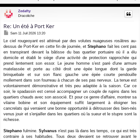
a
u
Zedafty
t
Dracoliche
Re: Un été à Port Ker
M
Sam 11 Juil 2026 13:20
e
Le ciel rougeoyant est atténué par des volutes nuageuses rosâtres au-
s
dessus de Port-Ker en cette fin de journée, et
Stephano
fait les cent pas
s
a
en transpirant devant la bâtisse du bas quartier portuaire où il a élu
g
domicile et établi le siège d'une activité de protection rapprochée qui
e
prend lentement son essor. Le jeune homme s'est paré d'une armure
matelassée et porte au côté droit une épée longue dont la garde
brinquebale et sur son flanc gauche une épée courte pendouille
mollement dans son fourreau à chacun de ses pas nerveux. La tenue est
volontairement démonstrative et très peu adaptée à la saison. Car ce
soir, le spadassin est censé accompagner un couple de rupins dans les
quartiers chauds avec son associé. Et pour ce genre d'affaire, montrer sa
vilaine bobine et son équipement suffit largement à éloigner les
cancrelats qui verraient une bonne opportunité à détrousser des bien-nés
venus jouir et s'enjailler dans les quartiers où la sueur et le stupre sont la
richesse.
Stephano
fulmine.
Sylvanus
n'est pas là dans les temps, ce qui est très
contraire à ses habitudes. Tous deux devaient se retrouver avant le