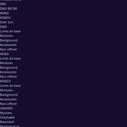
DRS
D&D BECMI
AD&D
AD&D2
Dark Sun
D&D
Livres de base
Modules
Background
Accessoires
Non officiel
AD&D
Livres de base
Modules
Background
Accessoires
Non officiel
AD&D2
Livres de base
Modules
Background
Accessoires
Non officiel
UNIVERS
Mystara
Greyhawk
Ravenloft
DragonLance