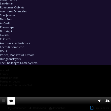
Lankhmar
Royaumes Oubliés
Aventures Orientales
Spelljammer
Dark Sun
Al-Qadim
Planescape
Birthright
Laelith
CLONES
Aventures Fantastiques
Epées & Sorcellerie
OSRIC
Portes, Monstres & Trésors
Dungeonslayers
The Challenges Game System
Accueil
Forum
Parties en ligne
Parties en cours
Il était une fois dans le Sud
ac
...
or
Rechercher
Connexion
Inscription
Sujets actifs
on
ns