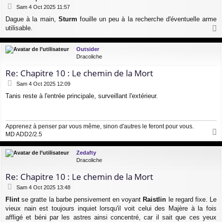
M
Sam 4 Oct 2025 11:57
e
Dague à la main,
Sturm
fouille un peu à la recherche d'éventuelle arme
s
utilisable.
s
a
a
g
u
Outsider
e
t
Dracoliche
Re: Chapitre 10 : Le chemin de la Mort
M
Sam 4 Oct 2025 12:09
e
Tanis reste à l'entrée principale, surveillant l'extérieur.
s
s
a
g
Apprenez à penser par vous même, sinon d'autres le feront pour vous.
e
MD ADD2/2.5
a
u
Zedafty
t
Dracoliche
Re: Chapitre 10 : Le chemin de la Mort
M
Sam 4 Oct 2025 13:48
e
Flint
se gratte la barbe pensivement en voyant
Raistlin
le regard fixe. Le
s
vieux nain est toujours inquiet lorsqu'il voit celui des Majère à la fois
s
a
affligé et béni par les astres ainsi concentré, car il sait que ces yeux