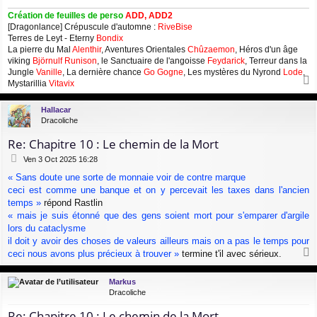
Création de feuilles de perso
ADD, ADD2
[Dragonlance] Crépuscule d'automne :
RiveBise
Terres de Leyt - Eterny
Bondix
La pierre du Mal
Alenthir
, Aventures Orientales
Chûzaemon
, Héros d'un âge
viking
Björnulf Runison
, le Sanctuaire de l'angoisse
Feydarick
, Terreur dans la
Jungle
Vanille
, La dernière chance
Go Gogne
, Les mystères du Nyrond
Lode
,
Mystarillia
Vitavix
a
u
Hallacar
t
Dracoliche
Re: Chapitre 10 : Le chemin de la Mort
M
Ven 3 Oct 2025 16:28
e
« Sans doute une sorte de monnaie voir de contre marque
s
ceci est comme une banque et on y percevait les taxes dans l'ancien
s
a
temps »
répond Rastlin
g
« mais je suis étonné que des gens soient mort pour s'emparer d'argile
e
lors du cataclysme
il doit y avoir des choses de valeurs ailleurs mais on a pas le temps pour
ceci nous avons plus précieux à trouver »
termine t'il avec sérieux.
a
u
Markus
t
Dracoliche
Re: Chapitre 10 : Le chemin de la Mort