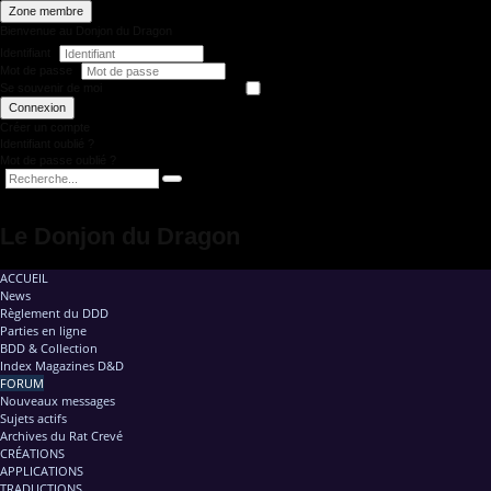
Zone membre
Bienvenue au Donjon du Dragon
Identifiant
Mot de passe
Se souvenir de moi
Connexion
Créer un compte
Identifiant oublié ?
Mot de passe oublié ?
Le Donjon du Dragon
ACCUEIL
News
Règlement du DDD
Parties en ligne
BDD & Collection
Index Magazines D&D
FORUM
Nouveaux messages
Sujets actifs
Archives du Rat Crevé
CRÉATIONS
APPLICATIONS
TRADUCTIONS