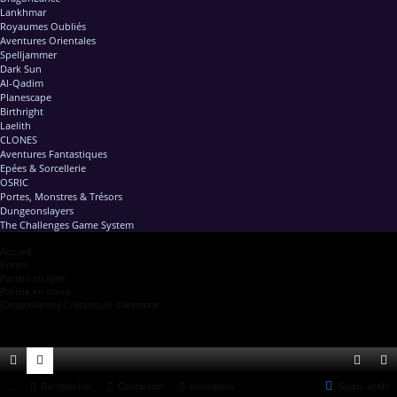
Lankhmar
Royaumes Oubliés
Aventures Orientales
Spelljammer
Dark Sun
Al-Qadim
Planescape
Birthright
Laelith
CLONES
Aventures Fantastiques
Epées & Sorcellerie
OSRIC
Portes, Monstres & Trésors
Dungeonslayers
The Challenges Game System
Accueil
Forum
Parties en ligne
Parties en cours
[Dragonlance] Crépuscule d'automne
ac
...
or
Rechercher
Connexion
Inscription
Sujets actifs
on
ns