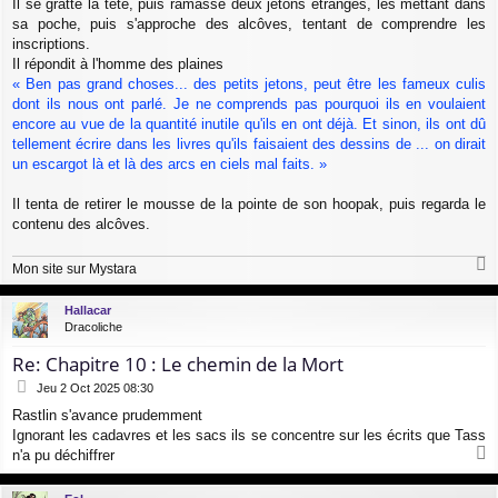
Il se gratte la tête, puis ramasse deux jetons étranges, les mettant dans
e
sa poche, puis s'approche des alcôves, tentant de comprendre les
inscriptions.
Il répondit à l'homme des plaines
« Ben pas grand choses... des petits jetons, peut être les fameux culis
dont ils nous ont parlé. Je ne comprends pas pourquoi ils en voulaient
encore au vue de la quantité inutile qu'ils en ont déjà. Et sinon, ils ont dû
tellement écrire dans les livres qu'ils faisaient des dessins de ... on dirait
un escargot là et là des arcs en ciels mal faits. »
Il tenta de retirer le mousse de la pointe de son hoopak, puis regarda le
contenu des alcôves.
Mon site sur Mystara
a
u
Hallacar
t
Dracoliche
Re: Chapitre 10 : Le chemin de la Mort
M
Jeu 2 Oct 2025 08:30
e
Rastlin s'avance prudemment
s
Ignorant les cadavres et les sacs ils se concentre sur les écrits que Tass
s
a
n'a pu déchiffrer
g
a
e
u