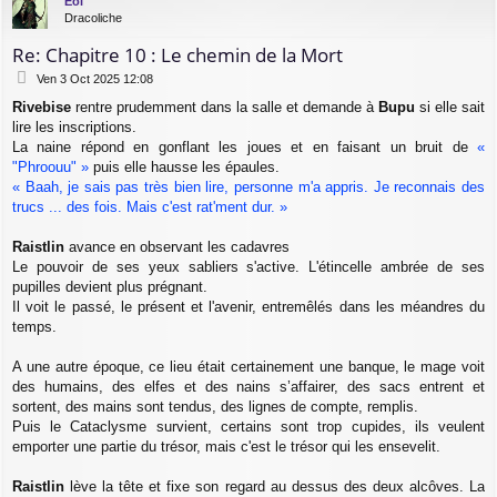
Eol
t
Dracoliche
Re: Chapitre 10 : Le chemin de la Mort
M
Ven 3 Oct 2025 12:08
e
Rivebise
rentre prudemment dans la salle et demande à
Bupu
si elle sait
s
lire les inscriptions.
s
a
La naine répond en gonflant les joues et en faisant un bruit de
«
g
"Phroouu" »
puis elle hausse les épaules.
e
« Baah, je sais pas très bien lire, personne m'a appris. Je reconnais des
trucs ... des fois. Mais c'est rat'ment dur. »
Raistlin
avance en observant les cadavres
Le pouvoir de ses yeux sabliers s'active. L'étincelle ambrée de ses
pupilles devient plus prégnant.
Il voit le passé, le présent et l'avenir, entremêlés dans les méandres du
temps.
A une autre époque, ce lieu était certainement une banque, le mage voit
des humains, des elfes et des nains s’affairer, des sacs entrent et
sortent, des mains sont tendus, des lignes de compte, remplis.
Puis le Cataclysme survient, certains sont trop cupides, ils veulent
emporter une partie du trésor, mais c'est le trésor qui les ensevelit.
Raistlin
lève la tête et fixe son regard au dessus des deux alcôves. La