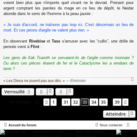
g
voient bien plus que n'importe quel vivant ne le devrait. Prenant pour
e
argent comptant les paroles du mage en ce lieu de dépôt, le Neidar
abonde dans le sens de l'homme à la peau jaunie :
« Je suis d'accord, ne traînons pas trop ici. C'est désormais un lieu de
mort. Et ces jetons d'argile ne valent plus rien. »
En observant
Rivebise
et
Tass
s'amuser avec les “cullis”, une drôle de
pensée vient à
Flint
:
Les gens de Xak Tsaroth se servaient-ils de l'argile comme monnaie ?
Ou alors ces pièces étaient de fer et le Cataclysme les a rendues de
terre ?
« Les Dieux ne jouent pas aux dés. »
—
Elminster
a
u
Verrouillé
t
Page
33
sur
39
1
31
32
34
35
39
Précédent
33
Sui
384 messages
…
…
Atteindre
Accueil du forum
Nous contacter
Wizards of the Coast
Black Book Editions
TSR Archive (D&D)
Donjon.bin.sh