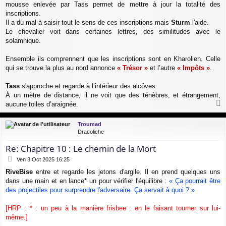
mousse enlevée par Tass permet de mettre à jour la totalité des
inscriptions.
Il a du mal à saisir tout le sens de ces inscriptions mais
Sturm
l'aide.
Le chevalier voit dans certaines lettres, des similitudes avec le
solamnique.
Ensemble ils comprennent que les inscriptions sont en Kharolien. Celle
qui se trouve la plus au nord annonce
« Trésor »
et l’autre
« Impôts »
.
Tass
s'approche et regarde à l’intérieur des alcôves.
À un mètre de distance, il ne voit que des ténèbres, et étrangement,
aucune toiles d’araignée.
a
u
Troumad
t
Dracoliche
Re: Chapitre 10 : Le chemin de la Mort
M
Ven 3 Oct 2025 16:25
e
RiveBise
entre et regarde les jetons d'argile. Il en prend quelques uns
s
dans une main et en lance* un pour vérifier l'équilibre :
« Ça pourrait être
s
a
des projectiles pour surprendre l'adversaire. Ça servait à quoi ? »
g
e
[HRP : * : un peu à la manière frisbee : en le faisant tourner sur lui-
même.]