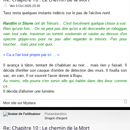
M
Ven 3 Oct 2025 23:35
e
Tass resta quelques instants indécis sur le pas de l'alcôve nord.
s
s
a
Raistlin
et
Sturm
ont dit
Trésors
... C'est forcément quelque chose à voir.
g
Rien qu'une fois... On ne peut pas dire qu'on a dû descendre un toboggan
e
nain tout sale, traverser un torrent souterrain et sauter au dessus d'un
spectre grippe-sou pour ne pas aller regarder le trésors. Pas pour
toucher... mais pour voir quoi.
« Ca a l'air tout propre par ici ... »
Il avança à tâton, tentant de s'habituer au noir.... mais rien y faisait. Il
décida d'enfiler son casque d'ombre de détection des murs. Il fouilla son
sac, en vain. Il se souvint l'avoir donné à Bupu.
Au moins, elle pourra s'en servir elle qui habite dans des lieux comme
ça...
Il décida d'allumer une lumière.
Mon site sur Mystara
a
u
Fistandantilus
t
Dragon d'argent
Re: Chapitre 10 : Le chemin de la Mort