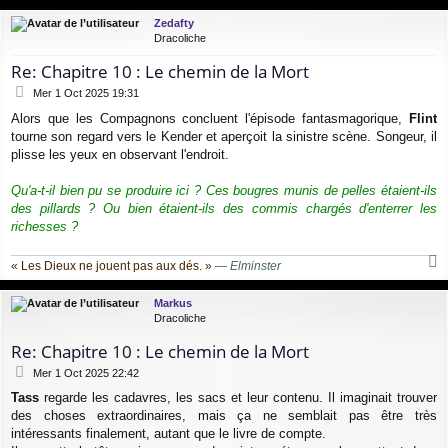
u
Zedafty
t
Dracoliche
Re: Chapitre 10 : Le chemin de la Mort
M
Mer 1 Oct 2025 19:31
e
Alors que les Compagnons concluent l'épisode fantasmagorique,
Flint
s
tourne son regard vers le Kender et aperçoit la sinistre scène. Songeur, il
s
a
plisse les yeux en observant l'endroit.
g
e
Qu'a-t-il bien pu se produire ici ? Ces bougres munis de pelles étaient-ils
des pillards ? Ou bien étaient-ils des commis chargés d'enterrer les
richesses ?
« Les Dieux ne jouent pas aux dés. »
—
Elminster
a
u
Markus
t
Dracoliche
Re: Chapitre 10 : Le chemin de la Mort
M
Mer 1 Oct 2025 22:42
e
Tass
regarde les cadavres, les sacs et leur contenu. Il imaginait trouver
s
des choses extraordinaires, mais ça ne semblait pas être très
s
a
intéressants finalement, autant que le livre de compte.
g