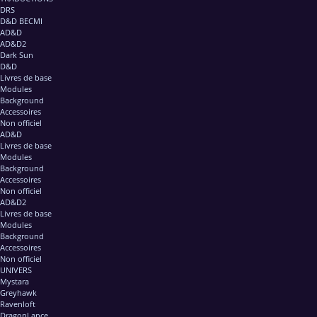
DRS
D&D BECMI
AD&D
AD&D2
Dark Sun
D&D
Livres de base
Modules
Background
Accessoires
Non officiel
AD&D
Livres de base
Modules
Background
Accessoires
Non officiel
AD&D2
Livres de base
Modules
Background
Accessoires
Non officiel
UNIVERS
Mystara
Greyhawk
Ravenloft
DragonLance