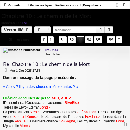
R
co
Accueil du forum
u
Parties en ligne
Parties en cours
[Dragonlance] Crépuscule d'automne
ne
cri
e
Chapitre 10 : Le chemin de la Mort
ur
m
xi
pti
c
ci
s
on
on
Modérateur :
Eol
h
Rechercher
Recherch
Verrouillé
e
s
r
Page
33
sur
39
1
31
32
34
35
39
Précédent
33
Sui
384 messages
…
…
c
h
Troumad
Dracoliche
e
r
Re: Chapitre 10 : Le chemin de la Mort
M
Mer 1 Oct 2025 17:58
e
Dernier message de la page précédente :
s
s
« Alors ? Il y a des choses intéressantes ? »
a
g
e
Création de feuilles de perso
ADD, ADD2
[Dragonlance] Crépuscule d'automne :
RiveBise
Terres de Leyt - Eterny
Bondix
La pierre du Mal
Alenthir
, Aventures Orientales
Chûzaemon
, Héros d'un âge
viking
Björnulf Runison
, le Sanctuaire de l'angoisse
Feydarick
, Terreur dans la
Jungle
Vanille
, La dernière chance
Go Gogne
, Les mystères du Nyrond
Lode
,
Mystarillia
Vitavix
a