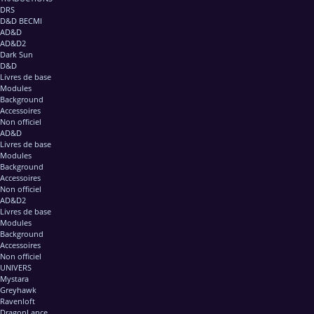
DRS
D&D BECMI
AD&D
AD&D2
Dark Sun
D&D
Livres de base
Modules
Background
Accessoires
Non officiel
AD&D
Livres de base
Modules
Background
Accessoires
Non officiel
AD&D2
Livres de base
Modules
Background
Accessoires
Non officiel
UNIVERS
Mystara
Greyhawk
Ravenloft
DragonLance