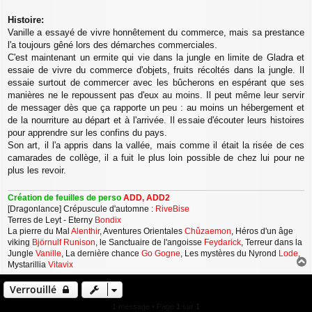
Histoire:
Vanille a essayé de vivre honnêtement du commerce, mais sa prestance
l'a toujours gêné lors des démarches commerciales.
C'est maintenant un ermite qui vie dans la jungle en limite de Gladra et
essaie de vivre du commerce d'objets, fruits récoltés dans la jungle. Il
essaie surtout de commercer avec les bûcherons en espérant que ses
manières ne le repoussent pas d'eux au moins. Il peut même leur servir
de messager dès que ça rapporte un peu : au moins un hébergement et
de la nourriture au départ et à l'arrivée. Il essaie d'écouter leurs histoires
pour apprendre sur les confins du pays.
Son art, il l'a appris dans la vallée, mais comme il était la risée de ces
camarades de collège, il a fuit le plus loin possible de chez lui pour ne
plus les revoir.
Création de feuilles de perso
ADD, ADD2
[Dragonlance] Crépuscule d'automne :
RiveBise
Terres de Leyt - Eterny
Bondix
La pierre du Mal
Alenthir
, Aventures Orientales
Chûzaemon
, Héros d'un âge
viking
Björnulf Runison
, le Sanctuaire de l'angoisse
Feydarick
, Terreur dans la
Jungle
Vanille
, La dernière chance
Go Gogne
, Les mystères du Nyrond
Lode
,
Mystarillia
Vitavix
a
u
Verrouillé
t
1 message • Page
1
sur
1