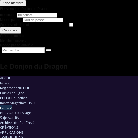
Zone membre
Bienvenue au Donjon du Dragon
Identifiant
Mot de passe
Se souvenir de moi
Connexion
Créer un compte
Identifiant oublié ?
Mot de passe oublié ?
Le Donjon du Dragon
ACCUEIL
News
Règlement du DDD
Parties en ligne
BDD & Collection
Index Magazines D&D
FORUM
Nouveaux messages
Sujets actifs
Archives du Rat Crevé
CRÉATIONS
APPLICATIONS
TRADUCTIONS