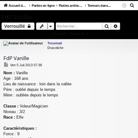
R
co
Accueil du forum
u
Parties en ligne
Parties archivées
Terreurs dans la Jungle
ne
cri
e
ur
m
xi
pti
FdP Vanille
c
ci
s
on
on
Rechercher
Recherch
Verrouillé
h
e
s
1 message • Page
1
sur
1
r
Troumad
c
Dracoliche
h
FdP Vanille
e
M
Ven 5 Juil 2013 07:38
r
e
Nom :
Vanille
s
Age : 168 ans
s
a
Lieu de naissance : loin dans la vallée
g
Père : oublié depuis le temps
e
Mère : oubliée depuis le temps
Classe :
Voleur/Magicien
Niveau : 3/2
Race :
Elfe
Caractéristiques :
Force : 9