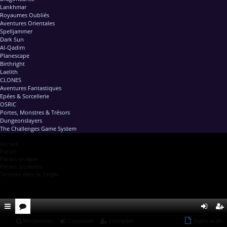
Lankhmar
Royaumes Oubliés
Aventures Orientales
Spelljammer
Dark Sun
Al-Qadim
Planescape
Birthright
Laelith
CLONES
Aventures Fantastiques
Epées & Sorcellerie
OSRIC
Portes, Monstres & Trésors
Dungeonslayers
The Challenges Game System
Accueil
Forum
Parties en ligne
Parties archivées
Terreurs dans la Jungle
ac
...
or
Rechercher
Connexion
Inscription
Sujets actifs
on
ns