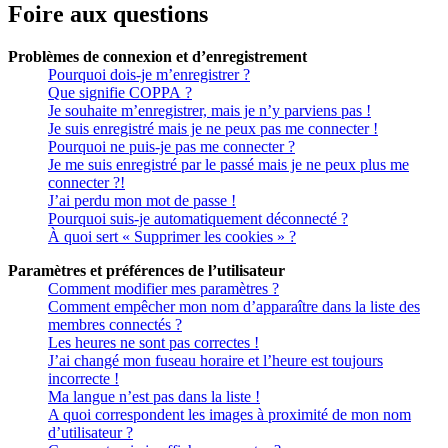
Foire aux questions
Problèmes de connexion et d’enregistrement
Pourquoi dois-je m’enregistrer ?
Que signifie COPPA ?
Je souhaite m’enregistrer, mais je n’y parviens pas !
Je suis enregistré mais je ne peux pas me connecter !
Pourquoi ne puis-je pas me connecter ?
Je me suis enregistré par le passé mais je ne peux plus me
connecter ?!
J’ai perdu mon mot de passe !
Pourquoi suis-je automatiquement déconnecté ?
À quoi sert « Supprimer les cookies » ?
Paramètres et préférences de l’utilisateur
Comment modifier mes paramètres ?
Comment empêcher mon nom d’apparaître dans la liste des
membres connectés ?
Les heures ne sont pas correctes !
J’ai changé mon fuseau horaire et l’heure est toujours
incorrecte !
Ma langue n’est pas dans la liste !
A quoi correspondent les images à proximité de mon nom
d’utilisateur ?