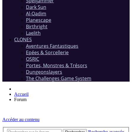
Spelljammer
Dark Sun
Al-Qadim
Planescape
Birthright
Laelith
CLONES
Aventures Fantastiques
Epées & Sorcellerie
OSRIC
Portes, Monstres & Trésors
Dungeonslayers
The Challenges Game System
Accueil
Forum
Accéder au contenu
Recherche avancée