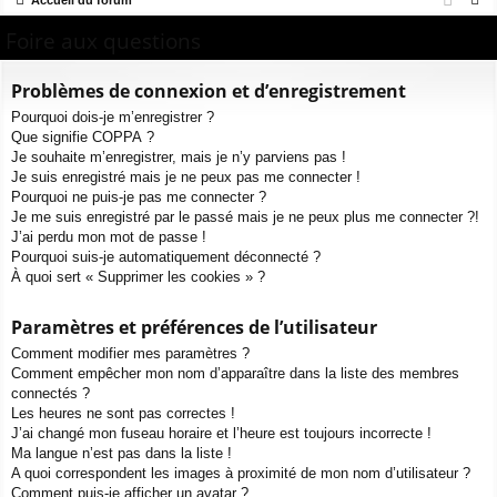
Accueil du forum
ur
m
xi
pti
e
Foire aux questions
ci
s
on
on
c
s
h
Problèmes de connexion et d’enregistrement
e
Pourquoi dois-je m’enregistrer ?
r
Que signifie COPPA ?
c
Je souhaite m’enregistrer, mais je n’y parviens pas !
h
Je suis enregistré mais je ne peux pas me connecter !
e
Pourquoi ne puis-je pas me connecter ?
Je me suis enregistré par le passé mais je ne peux plus me connecter ?!
r
J’ai perdu mon mot de passe !
Pourquoi suis-je automatiquement déconnecté ?
À quoi sert « Supprimer les cookies » ?
Paramètres et préférences de l’utilisateur
Comment modifier mes paramètres ?
Comment empêcher mon nom d’apparaître dans la liste des membres
connectés ?
Les heures ne sont pas correctes !
J’ai changé mon fuseau horaire et l’heure est toujours incorrecte !
Ma langue n’est pas dans la liste !
A quoi correspondent les images à proximité de mon nom d’utilisateur ?
Comment puis-je afficher un avatar ?