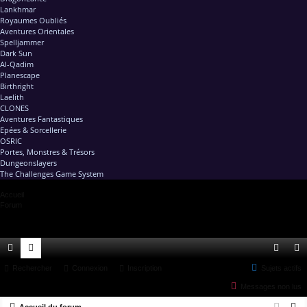
Lankhmar
Royaumes Oubliés
Aventures Orientales
Spelljammer
Dark Sun
Al-Qadim
Planescape
Birthright
Laelith
CLONES
Aventures Fantastiques
Epées & Sorcellerie
OSRIC
Portes, Monstres & Trésors
Dungeonslayers
The Challenges Game System
Accueil
Forum
ac
Rechercher
or
Connexion
Inscription
Sujets actifs
on
ns
Messages non lus
co
u
ne
cri
R