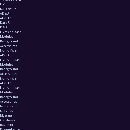
DRS
D&D BECMI
AD&D
AD&D2
Dark Sun
D&D
Livres de base
Modules
Background
Accessoires
Non officiel
AD&D
Livres de base
Modules
Background
Accessoires
Non officiel
AD&D2
Livres de base
Modules
Background
Accessoires
Non officiel
UNIVERS
Mystara
Greyhawk
Ravenloft
DragonLance