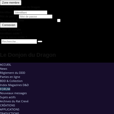
Zone membre
Bienvenue au Donjon du Dragon
Identifiant
Mot de passe
Se souvenir de moi
Connexion
Créer un compte
Identifiant oublié ?
Mot de passe oublié ?
Le Donjon du Dragon
ACCUEIL
News
Règlement du DDD
Parties en ligne
BDD & Collection
Index Magazines D&D
FORUM
Nouveaux messages
Sujets actifs
Archives du Rat Crevé
CRÉATIONS
APPLICATIONS
TRADUCTIONS