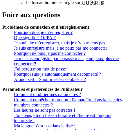
Le fuseau horaire est réglé sur
UTC+02:00
Foire aux questions
Problèmes de connexion et d’enregistrement
Pourquoi dois-je m’enregistrer ?
Que signifie COPPA ?
Je souhaite m’enregistrer, mais je n’y parviens pas !
Je suis enregistré mais je ne peux pas me connecter !
Pourquoi ne puis-je pas me connecter ?
Je me suis enregistré par le passé mais je ne peux plus me
connecter ?!
J’ai perdu mon mot de passe !
Pourquoi suis-je automatiquement déconnecté ?
À quoi sert « Supprimer les cookies » ?
Paramètres et préférences de l’utilisateur
Comment modifier mes paramètres ?
Comment empêcher mon nom d’apparaître dans la liste des
membres connectés ?
Les heures ne sont pas correctes !
J’ai changé mon fuseau horaire et l’heure est toujours
incorrecte !
Ma langue n’est pas dans la liste !