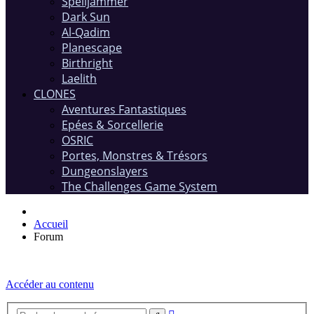
Spelljammer
Dark Sun
Al-Qadim
Planescape
Birthright
Laelith
CLONES
Aventures Fantastiques
Epées & Sorcellerie
OSRIC
Portes, Monstres & Trésors
Dungeonslayers
The Challenges Game System
Accueil
Forum
Accéder au contenu
Recherche