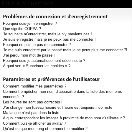
ur
m
xi
pti
Foire aux questions
c
ci
s
on
on
h
Problèmes de connexion et d’enregistrement
e
s
Pourquoi dois-je m’enregistrer ?
r
Que signifie COPPA ?
c
Je souhaite m’enregistrer, mais je n’y parviens pas !
h
Je suis enregistré mais je ne peux pas me connecter !
e
Pourquoi ne puis-je pas me connecter ?
Je me suis enregistré par le passé mais je ne peux plus me connecter ?!
r
J’ai perdu mon mot de passe !
Pourquoi suis-je automatiquement déconnecté ?
À quoi sert « Supprimer les cookies » ?
Paramètres et préférences de l’utilisateur
Comment modifier mes paramètres ?
Comment empêcher mon nom d’apparaître dans la liste des membres
connectés ?
Les heures ne sont pas correctes !
J’ai changé mon fuseau horaire et l’heure est toujours incorrecte !
Ma langue n’est pas dans la liste !
A quoi correspondent les images à proximité de mon nom d’utilisateur ?
Comment puis-je afficher un avatar ?
Qu’est-ce que mon rang et comment le modifier ?