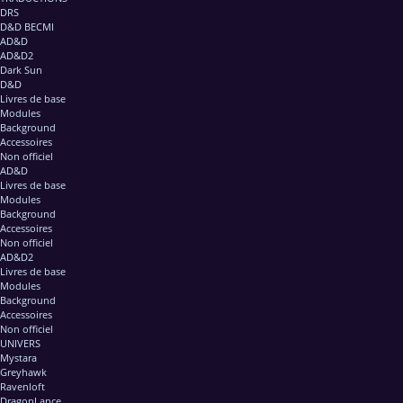
DRS
D&D BECMI
AD&D
AD&D2
Dark Sun
D&D
Livres de base
Modules
Background
Accessoires
Non officiel
AD&D
Livres de base
Modules
Background
Accessoires
Non officiel
AD&D2
Livres de base
Modules
Background
Accessoires
Non officiel
UNIVERS
Mystara
Greyhawk
Ravenloft
DragonLance