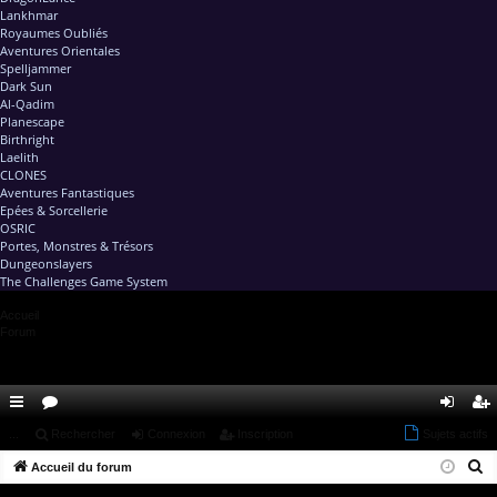
Lankhmar
Royaumes Oubliés
Aventures Orientales
Spelljammer
Dark Sun
Al-Qadim
Planescape
Birthright
Laelith
CLONES
Aventures Fantastiques
Epées & Sorcellerie
OSRIC
Portes, Monstres & Trésors
Dungeonslayers
The Challenges Game System
Accueil
Forum
ac
...
or
Rechercher
Connexion
Inscription
Sujets actifs
on
ns
R
co
Accueil du forum
u
ne
cri
e