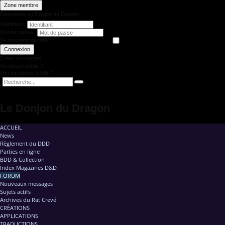
Zone membre
Bienvenue au Donjon du Dragon
Identifiant
Mot de passe
Se souvenir de moi
Connexion
Créer un compte
Identifiant oublié ?
Mot de passe oublié ?
Le Donjon du Dragon
ACCUEIL
News
Règlement du DDD
Parties en ligne
BDD & Collection
Index Magazines D&D
FORUM
Nouveaux messages
Sujets actifs
Archives du Rat Crevé
CRÉATIONS
APPLICATIONS
TRADUCTIONS