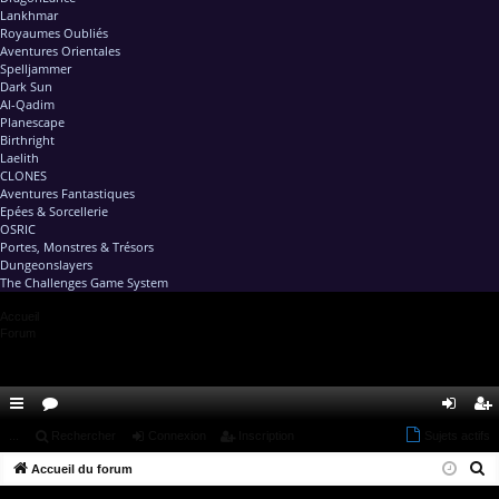
Lankhmar
Royaumes Oubliés
Aventures Orientales
Spelljammer
Dark Sun
Al-Qadim
Planescape
Birthright
Laelith
CLONES
Aventures Fantastiques
Epées & Sorcellerie
OSRIC
Portes, Monstres & Trésors
Dungeonslayers
The Challenges Game System
Accueil
Forum
ac
...
or
Rechercher
Connexion
Inscription
Sujets actifs
on
ns
R
co
Accueil du forum
u
ne
cri
e