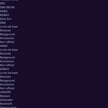
DRS
D&D BECMI
AD&D
AD&D2
Dark Sun
D&D
Livres de base
Modules
Background
Accessoires
Non officiel
AD&D
Livres de base
Modules
Background
Accessoires
Non officiel
AD&D2
Livres de base
Modules
Background
Accessoires
Non officiel
UNIVERS
Mystara
Greyhawk
Ravenloft
DragonLance