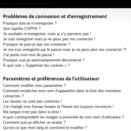
ur
m
xi
pti
Foire aux questions
c
ci
s
on
on
h
Problèmes de connexion et d’enregistrement
e
s
Pourquoi dois-je m’enregistrer ?
r
Que signifie COPPA ?
c
Je souhaite m’enregistrer, mais je n’y parviens pas !
h
Je suis enregistré mais je ne peux pas me connecter !
e
Pourquoi ne puis-je pas me connecter ?
Je me suis enregistré par le passé mais je ne peux plus me connecter ?!
r
J’ai perdu mon mot de passe !
Pourquoi suis-je automatiquement déconnecté ?
À quoi sert « Supprimer les cookies » ?
Paramètres et préférences de l’utilisateur
Comment modifier mes paramètres ?
Comment empêcher mon nom d’apparaître dans la liste des membres
connectés ?
Les heures ne sont pas correctes !
J’ai changé mon fuseau horaire et l’heure est toujours incorrecte !
Ma langue n’est pas dans la liste !
A quoi correspondent les images à proximité de mon nom d’utilisateur ?
Comment puis-je afficher un avatar ?
Qu’est-ce que mon rang et comment le modifier ?