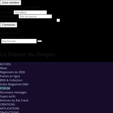
Zone membre
Bienvenue au Donjon du Dragon
Identifiant
Mot de passe
Se souvenir de moi
Connexion
Créer un compte
Identifiant oublié ?
Mot de passe oublié ?
Le Donjon du Dragon
ACCUEIL
News
Règlement du DDD
Parties en ligne
BDD & Collection
Index Magazines D&D
FORUM
Nouveaux messages
Sujets actifs
Archives du Rat Crevé
CRÉATIONS
APPLICATIONS
TRADUCTIONS