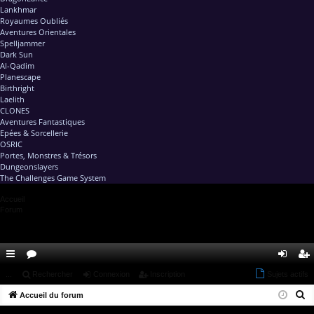
Lankhmar
Royaumes Oubliés
Aventures Orientales
Spelljammer
Dark Sun
Al-Qadim
Planescape
Birthright
Laelith
CLONES
Aventures Fantastiques
Epées & Sorcellerie
OSRIC
Portes, Monstres & Trésors
Dungeonslayers
The Challenges Game System
Accueil
Forum
ac
...
or
Rechercher
Connexion
Inscription
Sujets actifs
on
ns
R
co
Accueil du forum
u
ne
cri
e