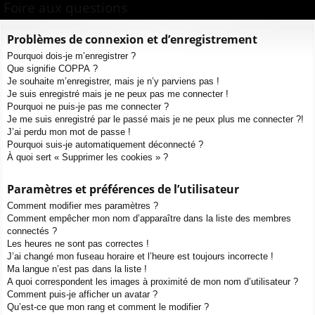
ur
m
xi
pti
Foire aux questions
c
ci
s
on
on
h
Problèmes de connexion et d’enregistrement
e
s
Pourquoi dois-je m’enregistrer ?
r
Que signifie COPPA ?
c
Je souhaite m’enregistrer, mais je n’y parviens pas !
h
Je suis enregistré mais je ne peux pas me connecter !
e
Pourquoi ne puis-je pas me connecter ?
Je me suis enregistré par le passé mais je ne peux plus me connecter ?!
r
J’ai perdu mon mot de passe !
Pourquoi suis-je automatiquement déconnecté ?
À quoi sert « Supprimer les cookies » ?
Paramètres et préférences de l’utilisateur
Comment modifier mes paramètres ?
Comment empêcher mon nom d’apparaître dans la liste des membres
connectés ?
Les heures ne sont pas correctes !
J’ai changé mon fuseau horaire et l’heure est toujours incorrecte !
Ma langue n’est pas dans la liste !
A quoi correspondent les images à proximité de mon nom d’utilisateur ?
Comment puis-je afficher un avatar ?
Qu’est-ce que mon rang et comment le modifier ?