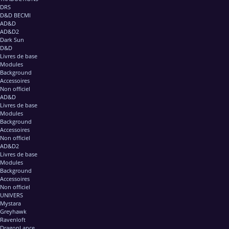
DRS
D&D BECMI
AD&D
AD&D2
Dark Sun
D&D
Livres de base
Modules
Background
Accessoires
Non officiel
AD&D
Livres de base
Modules
Background
Accessoires
Non officiel
AD&D2
Livres de base
Modules
Background
Accessoires
Non officiel
UNIVERS
Mystara
Greyhawk
Ravenloft
DragonLance