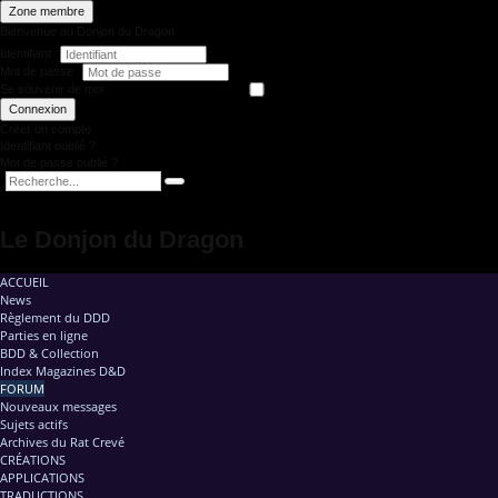
Zone membre
Bienvenue au Donjon du Dragon
Identifiant
Mot de passe
Se souvenir de moi
Connexion
Créer un compte
Identifiant oublié ?
Mot de passe oublié ?
Le Donjon du Dragon
ACCUEIL
News
Règlement du DDD
Parties en ligne
BDD & Collection
Index Magazines D&D
FORUM
Nouveaux messages
Sujets actifs
Archives du Rat Crevé
CRÉATIONS
APPLICATIONS
TRADUCTIONS