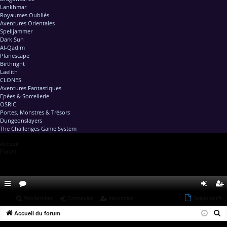
Lankhmar
Royaumes Oubliés
Aventures Orientales
Spelljammer
Dark Sun
Al-Qadim
Planescape
Birthright
Laelith
CLONES
Aventures Fantastiques
Epées & Sorcellerie
OSRIC
Portes, Monstres & Trésors
Dungeonslayers
The Challenges Game System
Accueil
Forum
ac
...
or
Rechercher
Connexion
Inscription
Sujets actifs
on
ns
R
co
Accueil du forum
u
ne
cri
e