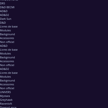
DRS
D&D BECMI
AD&D
AD&D2
Dark Sun
D&D
Livres de base
Modules
Background
Accessoires
Non officiel
AD&D
Livres de base
Modules
Background
Accessoires
Non officiel
AD&D2
Livres de base
Modules
Background
Accessoires
Non officiel
UNIVERS
Mystara
Greyhawk
Ravenloft
DragonLance