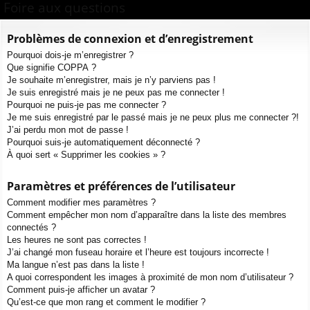
ur
m
xi
pti
Foire aux questions
c
ci
s
on
on
h
Problèmes de connexion et d’enregistrement
e
s
Pourquoi dois-je m’enregistrer ?
r
Que signifie COPPA ?
c
Je souhaite m’enregistrer, mais je n’y parviens pas !
h
Je suis enregistré mais je ne peux pas me connecter !
e
Pourquoi ne puis-je pas me connecter ?
Je me suis enregistré par le passé mais je ne peux plus me connecter ?!
r
J’ai perdu mon mot de passe !
Pourquoi suis-je automatiquement déconnecté ?
À quoi sert « Supprimer les cookies » ?
Paramètres et préférences de l’utilisateur
Comment modifier mes paramètres ?
Comment empêcher mon nom d’apparaître dans la liste des membres
connectés ?
Les heures ne sont pas correctes !
J’ai changé mon fuseau horaire et l’heure est toujours incorrecte !
Ma langue n’est pas dans la liste !
A quoi correspondent les images à proximité de mon nom d’utilisateur ?
Comment puis-je afficher un avatar ?
Qu’est-ce que mon rang et comment le modifier ?