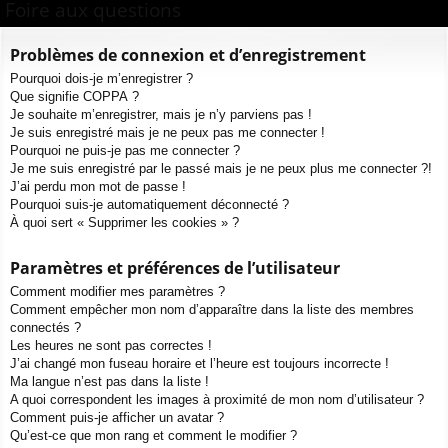
Foire aux questions
ur
m
xi
pti
c
ci
s
on
on
h
Problèmes de connexion et d’enregistrement
e
s
Pourquoi dois-je m’enregistrer ?
r
Que signifie COPPA ?
c
Je souhaite m’enregistrer, mais je n’y parviens pas !
h
Je suis enregistré mais je ne peux pas me connecter !
e
Pourquoi ne puis-je pas me connecter ?
Je me suis enregistré par le passé mais je ne peux plus me connecter ?!
r
J’ai perdu mon mot de passe !
Pourquoi suis-je automatiquement déconnecté ?
À quoi sert « Supprimer les cookies » ?
Paramètres et préférences de l’utilisateur
Comment modifier mes paramètres ?
Comment empêcher mon nom d’apparaître dans la liste des membres
connectés ?
Les heures ne sont pas correctes !
J’ai changé mon fuseau horaire et l’heure est toujours incorrecte !
Ma langue n’est pas dans la liste !
A quoi correspondent les images à proximité de mon nom d’utilisateur ?
Comment puis-je afficher un avatar ?
Qu’est-ce que mon rang et comment le modifier ?