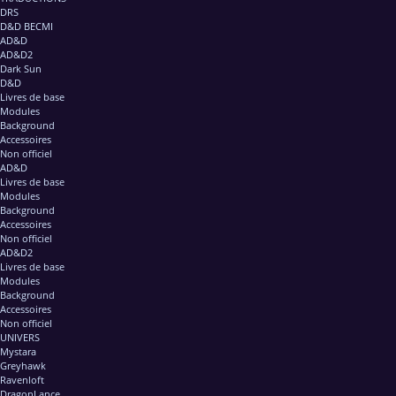
DRS
D&D BECMI
AD&D
AD&D2
Dark Sun
D&D
Livres de base
Modules
Background
Accessoires
Non officiel
AD&D
Livres de base
Modules
Background
Accessoires
Non officiel
AD&D2
Livres de base
Modules
Background
Accessoires
Non officiel
UNIVERS
Mystara
Greyhawk
Ravenloft
DragonLance