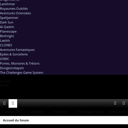
Lankhmar
Royaumes Oubliés
Aventures Orientales
Spelljammer
Dark Sun
Al-Qadim
Planescape
Birthright
Laelith
CLONES
Aventures Fantastiques
Epées & Sorcellerie
OSRIC
Portes, Monstres & Trésors
Dungeonslayers
The Challenges Game System
Accueil
Forum
ac
Rechercher
or
Connexion
Inscription
Messages non lus
Sujets actifs
on
ns
R
co
Accueil du forum
u
ne
cri
e