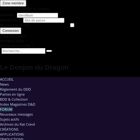
Zone membre
Bienvenue au Donjon du Dragon
Identifiant
Mot de passe
Se souvenir de moi
Connexion
Créer un compte
Identifiant oublié ?
Mot de passe oublié ?
Le Donjon du Dragon
ACCUEIL
News
Règlement du DDD
Parties en ligne
BDD & Collection
Index Magazines D&D
FORUM
Nouveaux messages
Sujets actifs
Archives du Rat Crevé
CRÉATIONS
APPLICATIONS
TRADUCTIONS