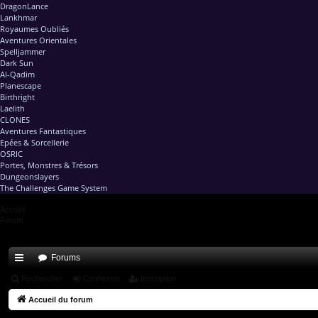
DragonLance
Lankhmar
Royaumes Oubliés
Aventures Orientales
Spelljammer
Dark Sun
Al-Qadim
Planescape
Birthright
Laelith
CLONES
Aventures Fantastiques
Epées & Sorcellerie
OSRIC
Portes, Monstres & Trésors
Dungeonslayers
The Challenges Game System
Accueil
Forum
Forums
ac
Rechercher
Connexion
Inscription
co
Accueil du forum