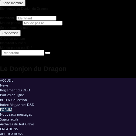
Zone membre
Bienvenue au Donjon du Dragon
Identifiant
Mot de passe
Se souvenir de moi
Connexion
Créer un compte
Identifiant oublié ?
Mot de passe oublié ?
Le Donjon du Dragon
ACCUEIL
News
Règlement du DDD
Parties en ligne
BDD & Collection
Index Magazines D&D
FORUM
Nouveaux messages
Sujets actifs
Archives du Rat Crevé
CRÉATIONS
APPLICATIONS