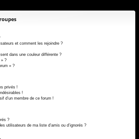
xi
pti
on
on
groupes
?
lisateurs et comment les rejoindre ?
ent dans une couleur différente ?
 » ?
forum » ?
s privés !
ndésirables !
usif d’un membre de ce forum !
orés ?
s utilisateurs de ma liste d’amis ou d’ignorés ?