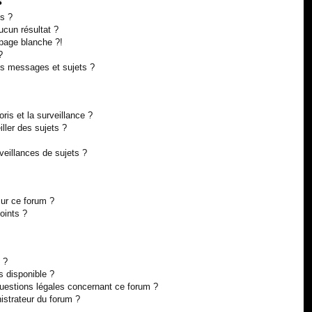
s
s ?
cun résultat ?
page blanche ?!
?
s messages et sujets ?
oris et la surveillance ?
ller des sujets ?
eillances de sujets ?
sur ce forum ?
oints ?
 ?
s disponible ?
questions légales concernant ce forum ?
istrateur du forum ?