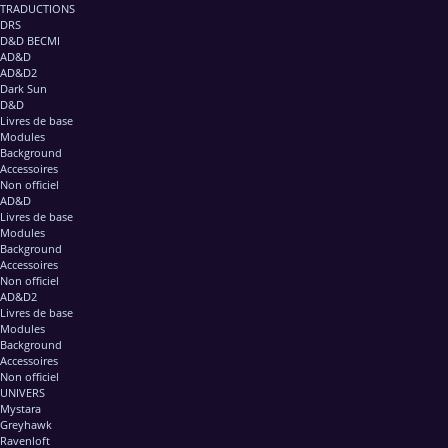
TRADUCTIONS
DRS
D&D BECMI
AD&D
AD&D2
Dark Sun
D&D
Livres de base
Modules
Background
Accessoires
Non officiel
AD&D
Livres de base
Modules
Background
Accessoires
Non officiel
AD&D2
Livres de base
Modules
Background
Accessoires
Non officiel
UNIVERS
Mystara
Greyhawk
Ravenloft