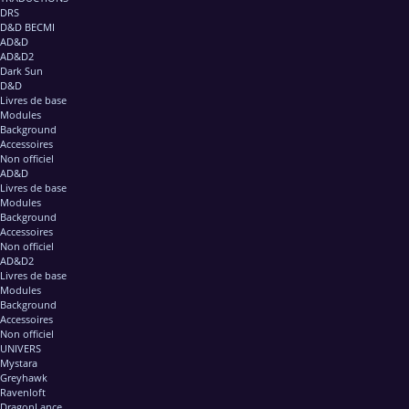
DRS
D&D BECMI
AD&D
AD&D2
Dark Sun
D&D
Livres de base
Modules
Background
Accessoires
Non officiel
AD&D
Livres de base
Modules
Background
Accessoires
Non officiel
AD&D2
Livres de base
Modules
Background
Accessoires
Non officiel
UNIVERS
Mystara
Greyhawk
Ravenloft
DragonLance