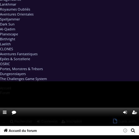
Lankhmar
Royaumes Oubliés
Aventures Orientales
Spelljammer
Dark Sun
Al-Qadim
Planescape
Birthright
Laelith
CLONES
Aventures Fantastiques
Epées & Sorcellerie
OSRIC
Portes, Monstres & Trésors
Dungeonslayers
The Challenges Game System
Accueil
Forum
ac
...
or
Rechercher
Connexion
Inscription
Sujets actifs
on
ns
R
co
Accueil du forum
u
ne
cri
e