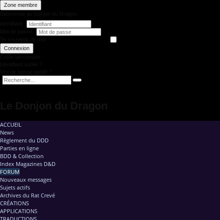
Zone membre
Bienvenue au Donjon du Dragon
Identifiant
Mot de passe
Se souvenir de moi
Connexion
Créer un compte
Identifiant oublié ?
Mot de passe oublié ?
Le Donjon du Dragon
ACCUEIL
News
Règlement du DDD
Parties en ligne
BDD & Collection
Index Magazines D&D
FORUM
Nouveaux messages
Sujets actifs
Archives du Rat Crevé
CRÉATIONS
APPLICATIONS
TRADUCTIONS