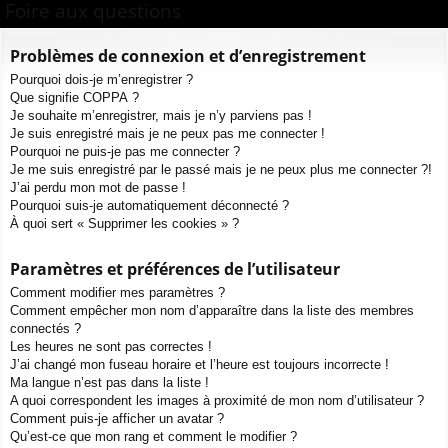
ur
m
xi
pti
Foire aux questions
c
ci
s
on
on
h
Problèmes de connexion et d’enregistrement
e
s
Pourquoi dois-je m’enregistrer ?
r
Que signifie COPPA ?
c
Je souhaite m’enregistrer, mais je n’y parviens pas !
h
Je suis enregistré mais je ne peux pas me connecter !
e
Pourquoi ne puis-je pas me connecter ?
Je me suis enregistré par le passé mais je ne peux plus me connecter ?!
r
J’ai perdu mon mot de passe !
Pourquoi suis-je automatiquement déconnecté ?
À quoi sert « Supprimer les cookies » ?
Paramètres et préférences de l’utilisateur
Comment modifier mes paramètres ?
Comment empêcher mon nom d’apparaître dans la liste des membres
connectés ?
Les heures ne sont pas correctes !
J’ai changé mon fuseau horaire et l’heure est toujours incorrecte !
Ma langue n’est pas dans la liste !
A quoi correspondent les images à proximité de mon nom d’utilisateur ?
Comment puis-je afficher un avatar ?
Qu’est-ce que mon rang et comment le modifier ?