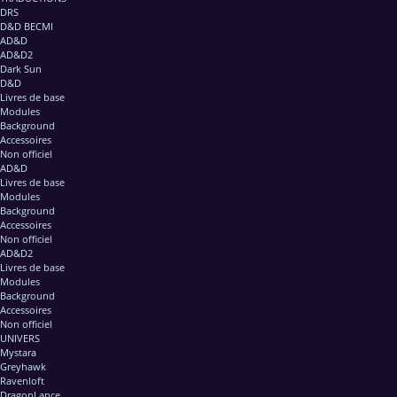
DRS
D&D BECMI
AD&D
AD&D2
Dark Sun
D&D
Livres de base
Modules
Background
Accessoires
Non officiel
AD&D
Livres de base
Modules
Background
Accessoires
Non officiel
AD&D2
Livres de base
Modules
Background
Accessoires
Non officiel
UNIVERS
Mystara
Greyhawk
Ravenloft
DragonLance