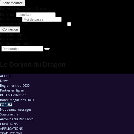
Zone membre
Bienvenue au Donjon du Dragon
Identifiant
Mot de passe
Se souvenir de moi
Connexion
Créer un compte
Identifiant oublié ?
Mot de passe oublié ?
Le Donjon du Dragon
ACCUEIL
News
Règlement du DDD
Parties en ligne
BDD & Collection
Index Magazines D&D
FORUM
Nouveaux messages
Sujets actifs
Archives du Rat Crevé
CRÉATIONS
APPLICATIONS
TRADUCTIONS