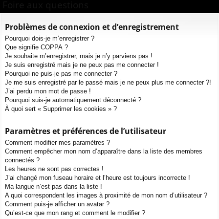
Foire aux questions
ur
m
xi
pti
c
ci
s
on
on
h
Problèmes de connexion et d’enregistrement
e
s
Pourquoi dois-je m’enregistrer ?
r
Que signifie COPPA ?
c
Je souhaite m’enregistrer, mais je n’y parviens pas !
h
Je suis enregistré mais je ne peux pas me connecter !
e
Pourquoi ne puis-je pas me connecter ?
Je me suis enregistré par le passé mais je ne peux plus me connecter ?!
r
J’ai perdu mon mot de passe !
Pourquoi suis-je automatiquement déconnecté ?
À quoi sert « Supprimer les cookies » ?
Paramètres et préférences de l’utilisateur
Comment modifier mes paramètres ?
Comment empêcher mon nom d’apparaître dans la liste des membres
connectés ?
Les heures ne sont pas correctes !
J’ai changé mon fuseau horaire et l’heure est toujours incorrecte !
Ma langue n’est pas dans la liste !
A quoi correspondent les images à proximité de mon nom d’utilisateur ?
Comment puis-je afficher un avatar ?
Qu’est-ce que mon rang et comment le modifier ?