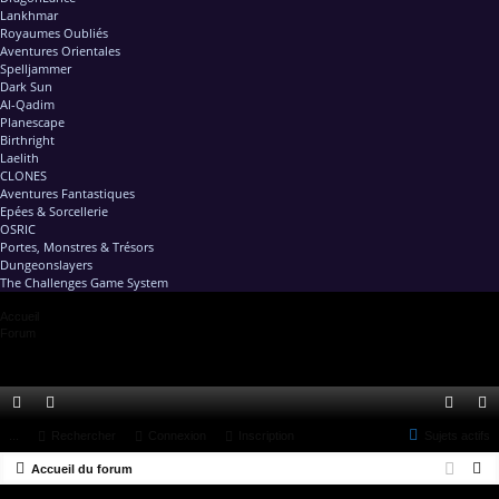
Lankhmar
Royaumes Oubliés
Aventures Orientales
Spelljammer
Dark Sun
Al-Qadim
Planescape
Birthright
Laelith
CLONES
Aventures Fantastiques
Epées & Sorcellerie
OSRIC
Portes, Monstres & Trésors
Dungeonslayers
The Challenges Game System
Accueil
Forum
ac
...
or
Rechercher
Connexion
Inscription
Sujets actifs
on
ns
R
co
Accueil du forum
u
ne
cri
e