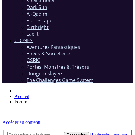
Spelljammer
Dark Sun
Al-Qadim
Planescape
Birthright
Laelith
CLONES
Aventures Fantastiques
Epées & Sorcellerie
OSRIC
Portes, Monstres & Trésors
Dungeonslayers
The Challenges Game System
Accueil
Forum
Accéder au contenu
Recherche avancée