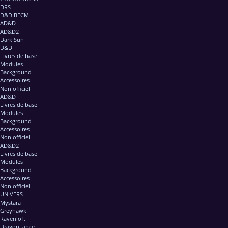
DRS
D&D BECMI
AD&D
AD&D2
Dark Sun
D&D
Livres de base
Modules
Background
Accessoires
Non officiel
AD&D
Livres de base
Modules
Background
Accessoires
Non officiel
AD&D2
Livres de base
Modules
Background
Accessoires
Non officiel
UNIVERS
Mystara
Greyhawk
Ravenloft
DragonLance