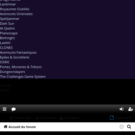
Lankhmar
Royaumes Oubliés
Aventures Orientales
Spelljammer
Dark Sun
Al-Qadim
Planescape
Birthright
Laelith
CLONES
Aventures Fantastiques
Epées & Sorcellerie
OSRIC
Portes, Monstres & Trésors
Dungeonslayers
The Challenges Game System
Accueil
Forum
ac
...
or
Rechercher
Connexion
Inscription
Sujets actifs
on
ns
R
co
Accueil du forum
u
ne
cri
e