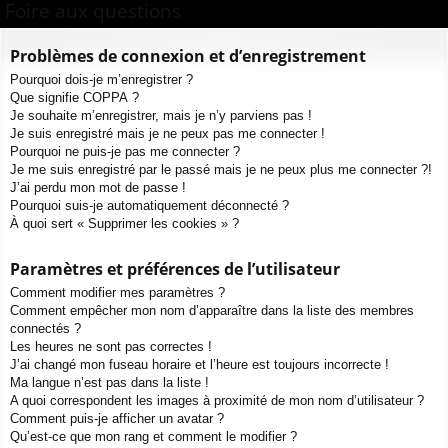
ur
m
xi
pti
Foire aux questions
c
ci
s
on
on
h
Problèmes de connexion et d’enregistrement
e
s
Pourquoi dois-je m’enregistrer ?
r
Que signifie COPPA ?
c
Je souhaite m’enregistrer, mais je n’y parviens pas !
h
Je suis enregistré mais je ne peux pas me connecter !
e
Pourquoi ne puis-je pas me connecter ?
Je me suis enregistré par le passé mais je ne peux plus me connecter ?!
r
J’ai perdu mon mot de passe !
Pourquoi suis-je automatiquement déconnecté ?
À quoi sert « Supprimer les cookies » ?
Paramètres et préférences de l’utilisateur
Comment modifier mes paramètres ?
Comment empêcher mon nom d’apparaître dans la liste des membres
connectés ?
Les heures ne sont pas correctes !
J’ai changé mon fuseau horaire et l’heure est toujours incorrecte !
Ma langue n’est pas dans la liste !
A quoi correspondent les images à proximité de mon nom d’utilisateur ?
Comment puis-je afficher un avatar ?
Qu’est-ce que mon rang et comment le modifier ?