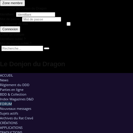
Zone membre
Bienvenue au Donjon du Dragon
Identifiant
Mot de passe
Se souvenir de moi
Connexion
Créer un compte
Identifiant oublié ?
Mot de passe oublié ?
Le Donjon du Dragon
ACCUEIL
News
Règlement du DDD
Parties en ligne
BDD & Collection
Index Magazines D&D
FORUM
Nouveaux messages
Sujets actifs
Archives du Rat Crevé
CRÉATIONS
APPLICATIONS
TRADUCTIONS