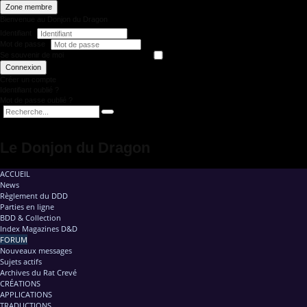
Zone membre
Bienvenue au Donjon du Dragon
Identifiant
Mot de passe
Se souvenir de moi
Connexion
Créer un compte
Identifiant oublié ?
Mot de passe oublié ?
Le Donjon du Dragon
ACCUEIL
News
Règlement du DDD
Parties en ligne
BDD & Collection
Index Magazines D&D
FORUM
Nouveaux messages
Sujets actifs
Archives du Rat Crevé
CRÉATIONS
APPLICATIONS
TRADUCTIONS