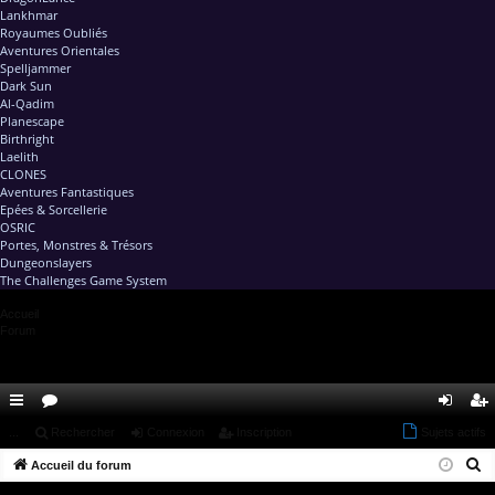
Lankhmar
Royaumes Oubliés
Aventures Orientales
Spelljammer
Dark Sun
Al-Qadim
Planescape
Birthright
Laelith
CLONES
Aventures Fantastiques
Epées & Sorcellerie
OSRIC
Portes, Monstres & Trésors
Dungeonslayers
The Challenges Game System
Accueil
Forum
ac
...
or
Rechercher
Connexion
Inscription
Sujets actifs
on
ns
R
co
Accueil du forum
u
ne
cri
e