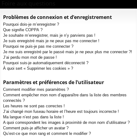
ur
m
xi
pti
Foire aux questions
c
ci
s
on
on
h
Problèmes de connexion et d’enregistrement
e
s
Pourquoi dois-je m’enregistrer ?
r
Que signifie COPPA ?
c
Je souhaite m’enregistrer, mais je n’y parviens pas !
h
Je suis enregistré mais je ne peux pas me connecter !
e
Pourquoi ne puis-je pas me connecter ?
Je me suis enregistré par le passé mais je ne peux plus me connecter ?!
r
J’ai perdu mon mot de passe !
Pourquoi suis-je automatiquement déconnecté ?
À quoi sert « Supprimer les cookies » ?
Paramètres et préférences de l’utilisateur
Comment modifier mes paramètres ?
Comment empêcher mon nom d’apparaître dans la liste des membres
connectés ?
Les heures ne sont pas correctes !
J’ai changé mon fuseau horaire et l’heure est toujours incorrecte !
Ma langue n’est pas dans la liste !
A quoi correspondent les images à proximité de mon nom d’utilisateur ?
Comment puis-je afficher un avatar ?
Qu’est-ce que mon rang et comment le modifier ?