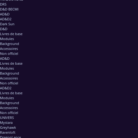
DRS
D&D BECMI
AD&D
AD&D2
Dark Sun
D&D
Livres de base
Modules
Background
Accessoires
Non officiel
AD&D
Livres de base
Modules
Background
Accessoires
Non officiel
AD&D2
Livres de base
Modules
Background
Accessoires
Non officiel
UNIVERS
Mystara
Greyhawk
Ravenloft
DragonLance