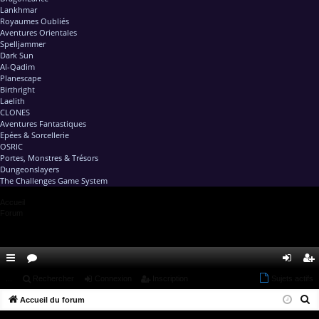
Lankhmar
Royaumes Oubliés
Aventures Orientales
Spelljammer
Dark Sun
Al-Qadim
Planescape
Birthright
Laelith
CLONES
Aventures Fantastiques
Epées & Sorcellerie
OSRIC
Portes, Monstres & Trésors
Dungeonslayers
The Challenges Game System
Accueil
Forum
ac
...
or
Rechercher
Connexion
Inscription
Sujets actifs
on
ns
R
co
Accueil du forum
u
ne
cri
e