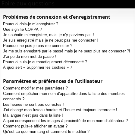
ur
m
xi
pti
Foire aux questions
c
ci
s
on
on
h
Problèmes de connexion et d’enregistrement
e
s
Pourquoi dois-je m’enregistrer ?
r
Que signifie COPPA ?
c
Je souhaite m’enregistrer, mais je n’y parviens pas !
h
Je suis enregistré mais je ne peux pas me connecter !
e
Pourquoi ne puis-je pas me connecter ?
Je me suis enregistré par le passé mais je ne peux plus me connecter ?!
r
J’ai perdu mon mot de passe !
Pourquoi suis-je automatiquement déconnecté ?
À quoi sert « Supprimer les cookies » ?
Paramètres et préférences de l’utilisateur
Comment modifier mes paramètres ?
Comment empêcher mon nom d’apparaître dans la liste des membres
connectés ?
Les heures ne sont pas correctes !
J’ai changé mon fuseau horaire et l’heure est toujours incorrecte !
Ma langue n’est pas dans la liste !
A quoi correspondent les images à proximité de mon nom d’utilisateur ?
Comment puis-je afficher un avatar ?
Qu’est-ce que mon rang et comment le modifier ?