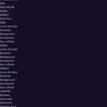
DRS
D&D BECMI
AD&D
AD&D2
Dark Sun
D&D
Livres de base
Modules
Background
Accessoires
Non officiel
AD&D
Livres de base
Modules
Background
Accessoires
Non officiel
AD&D2
Livres de base
Modules
Background
Accessoires
Non officiel
UNIVERS
Mystara
Greyhawk
Ravenloft
DragonLance