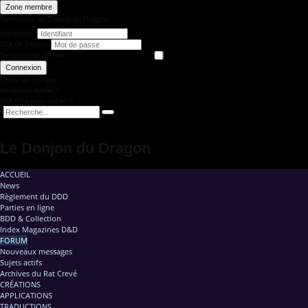
Zone membre
Bienvenue au Donjon du Dragon
Identifiant
Mot de passe
Se souvenir de moi
Connexion
Créer un compte
Identifiant oublié ?
Mot de passe oublié ?
Le Donjon du Dragon
ACCUEIL
News
Règlement du DDD
Parties en ligne
BDD & Collection
Index Magazines D&D
FORUM
Nouveaux messages
Sujets actifs
Archives du Rat Crevé
CRÉATIONS
APPLICATIONS
TRADUCTIONS