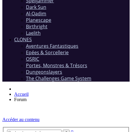
Spelljammer
Dark Sun
Al-Qadim
Planescape
Birthright
Laelith
CLONES
Aventures Fantastiques
Epées & Sorcellerie
OSRIC
Portes, Monstres & Trésors
Dungeonslayers
The Challenges Game System
Accueil
Forum
Accéder au contenu
Recherche