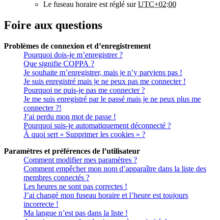
Le fuseau horaire est réglé sur
UTC+02:00
Foire aux questions
Problèmes de connexion et d’enregistrement
Pourquoi dois-je m’enregistrer ?
Que signifie COPPA ?
Je souhaite m’enregistrer, mais je n’y parviens pas !
Je suis enregistré mais je ne peux pas me connecter !
Pourquoi ne puis-je pas me connecter ?
Je me suis enregistré par le passé mais je ne peux plus me
connecter ?!
J’ai perdu mon mot de passe !
Pourquoi suis-je automatiquement déconnecté ?
À quoi sert « Supprimer les cookies » ?
Paramètres et préférences de l’utilisateur
Comment modifier mes paramètres ?
Comment empêcher mon nom d’apparaître dans la liste des
membres connectés ?
Les heures ne sont pas correctes !
J’ai changé mon fuseau horaire et l’heure est toujours
incorrecte !
Ma langue n’est pas dans la liste !