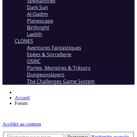
Spelljammer
Dark Sun
Al-Qadim
Planescape
Birthright
Laelith
CLONES
Aventures Fantastiques
Epées & Sorcellerie
OSRIC
Portes, Monstres & Trésors
Dungeonslayers
The Challenges Game System
Accueil
Forum
Accéder au contenu
Recherche avancée