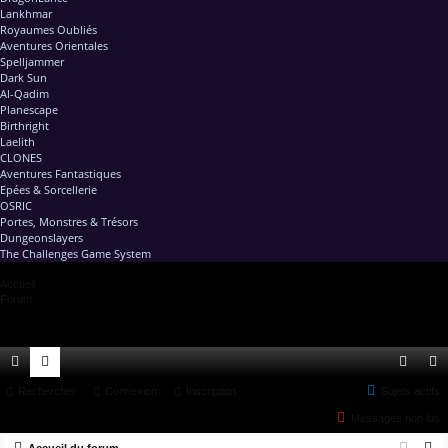
Lankhmar
Royaumes Oubliés
Aventures Orientales
Spelljammer
Dark Sun
Al-Qadim
Planescape
Birthright
Laelith
CLONES
Aventures Fantastiques
Epées & Sorcellerie
OSRIC
Portes, Monstres & Trésors
Dungeonslayers
The Challenges Game System
Accueil
Forum
ac
Rechercher
or
Connexion
Inscription
Sujets actifs
on
ns
Messages non lus
co
u
ne
cri
R