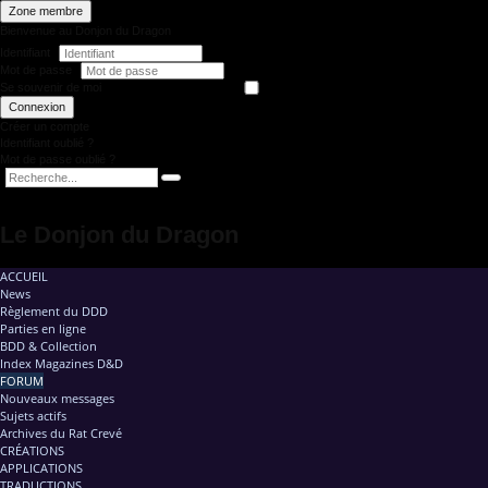
Zone membre
Bienvenue au Donjon du Dragon
Identifiant
Mot de passe
Se souvenir de moi
Connexion
Créer un compte
Identifiant oublié ?
Mot de passe oublié ?
Le Donjon du Dragon
ACCUEIL
News
Règlement du DDD
Parties en ligne
BDD & Collection
Index Magazines D&D
FORUM
Nouveaux messages
Sujets actifs
Archives du Rat Crevé
CRÉATIONS
APPLICATIONS
TRADUCTIONS