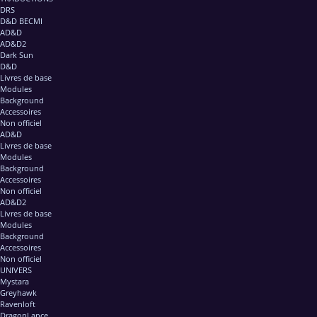
DRS
D&D BECMI
AD&D
AD&D2
Dark Sun
D&D
Livres de base
Modules
Background
Accessoires
Non officiel
AD&D
Livres de base
Modules
Background
Accessoires
Non officiel
AD&D2
Livres de base
Modules
Background
Accessoires
Non officiel
UNIVERS
Mystara
Greyhawk
Ravenloft
DragonLance