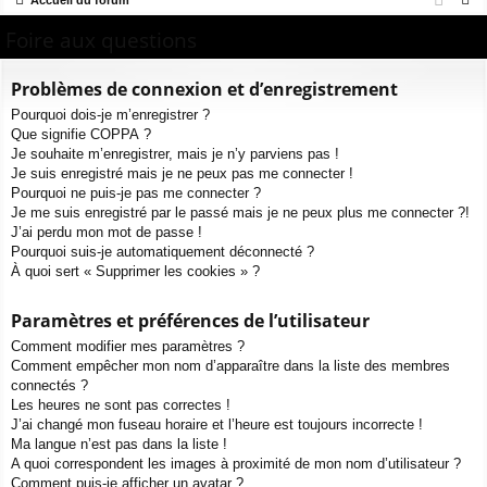
Accueil du forum
ur
m
xi
pti
e
Foire aux questions
ci
s
on
on
c
s
h
Problèmes de connexion et d’enregistrement
e
Pourquoi dois-je m’enregistrer ?
r
Que signifie COPPA ?
c
Je souhaite m’enregistrer, mais je n’y parviens pas !
h
Je suis enregistré mais je ne peux pas me connecter !
e
Pourquoi ne puis-je pas me connecter ?
Je me suis enregistré par le passé mais je ne peux plus me connecter ?!
r
J’ai perdu mon mot de passe !
Pourquoi suis-je automatiquement déconnecté ?
À quoi sert « Supprimer les cookies » ?
Paramètres et préférences de l’utilisateur
Comment modifier mes paramètres ?
Comment empêcher mon nom d’apparaître dans la liste des membres
connectés ?
Les heures ne sont pas correctes !
J’ai changé mon fuseau horaire et l’heure est toujours incorrecte !
Ma langue n’est pas dans la liste !
A quoi correspondent les images à proximité de mon nom d’utilisateur ?
Comment puis-je afficher un avatar ?