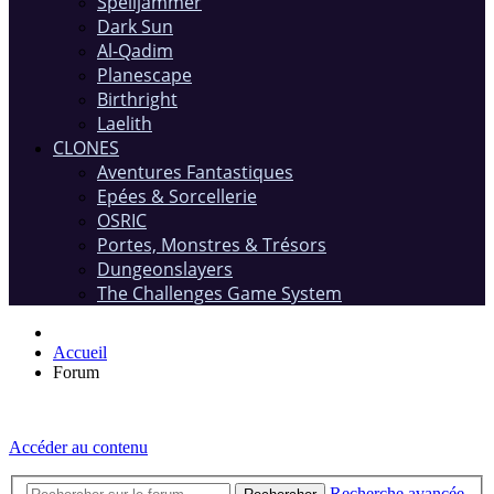
Spelljammer
Dark Sun
Al-Qadim
Planescape
Birthright
Laelith
CLONES
Aventures Fantastiques
Epées & Sorcellerie
OSRIC
Portes, Monstres & Trésors
Dungeonslayers
The Challenges Game System
Accueil
Forum
Accéder au contenu
Recherche avancée