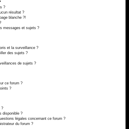
s
s ?
cun résultat ?
page blanche ?!
?
s messages et sujets ?
oris et la surveillance ?
ller des sujets ?
eillances de sujets ?
sur ce forum ?
oints ?
 ?
s disponible ?
questions légales concernant ce forum ?
istrateur du forum ?