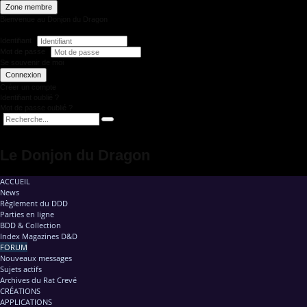
Zone membre
Bienvenue au Donjon du Dragon
Identifiant
Mot de passe
Se souvenir de moi
Connexion
Créer un compte
Identifiant oublié ?
Mot de passe oublié ?
Le Donjon du Dragon
ACCUEIL
News
Règlement du DDD
Parties en ligne
BDD & Collection
Index Magazines D&D
FORUM
Nouveaux messages
Sujets actifs
Archives du Rat Crevé
CRÉATIONS
APPLICATIONS