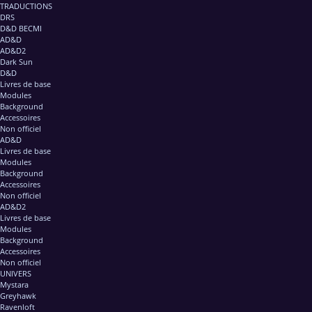
TRADUCTIONS
DRS
D&D BECMI
AD&D
AD&D2
Dark Sun
D&D
Livres de base
Modules
Background
Accessoires
Non officiel
AD&D
Livres de base
Modules
Background
Accessoires
Non officiel
AD&D2
Livres de base
Modules
Background
Accessoires
Non officiel
UNIVERS
Mystara
Greyhawk
Ravenloft