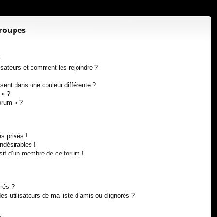
xi
pti
on
on
groupes
?
lisateurs et comment les rejoindre ?
ent dans une couleur différente ?
 » ?
forum » ?
s privés !
ndésirables !
usif d’un membre de ce forum !
orés ?
s utilisateurs de ma liste d’amis ou d’ignorés ?