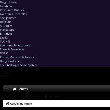
DragonLance
Lankhmar
Royaumes Oubliés
Aventures Orientales
Spelljammer
Dark Sun
Al-Qadim
Planescape
Birthright
Laelith
CLONES
Aventures Fantastiques
Epées & Sorcellerie
OSRIC
Portes, Monstres & Trésors
Dungeonslayers
The Challenges Game System
Accueil
Forum
Forums
ac
Rechercher
Connexion
Inscription
co
Accueil du forum