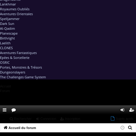
Lankhmar
Royaumes Oubliés
Aventures Orientales
Spelljammer
Dark Sun
Al-Qadim
Planescape
Birthright
Laelith
CLONES
Aventures Fantastiques
Epées & Sorcellerie
OSRIC
Portes, Monstres & Trésors
Dungeonslayers
The Challenges Game System
Accueil
Forum
ac
...
or
Rechercher
Connexion
Inscription
Sujets actifs
on
ns
R
co
Accueil du forum
u
ne
cri
e