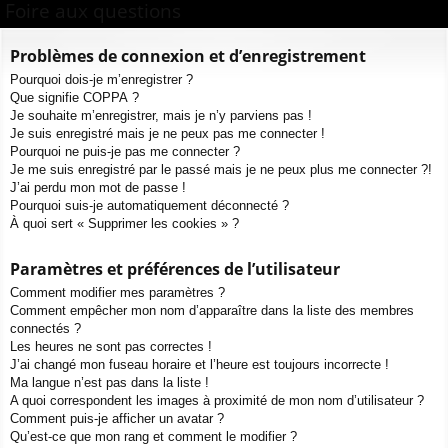
ur
m
xi
pti
Foire aux questions
c
ci
s
on
on
h
Problèmes de connexion et d’enregistrement
e
s
Pourquoi dois-je m’enregistrer ?
r
Que signifie COPPA ?
c
Je souhaite m’enregistrer, mais je n’y parviens pas !
h
Je suis enregistré mais je ne peux pas me connecter !
e
Pourquoi ne puis-je pas me connecter ?
Je me suis enregistré par le passé mais je ne peux plus me connecter ?!
r
J’ai perdu mon mot de passe !
Pourquoi suis-je automatiquement déconnecté ?
À quoi sert « Supprimer les cookies » ?
Paramètres et préférences de l’utilisateur
Comment modifier mes paramètres ?
Comment empêcher mon nom d’apparaître dans la liste des membres
connectés ?
Les heures ne sont pas correctes !
J’ai changé mon fuseau horaire et l’heure est toujours incorrecte !
Ma langue n’est pas dans la liste !
A quoi correspondent les images à proximité de mon nom d’utilisateur ?
Comment puis-je afficher un avatar ?
Qu’est-ce que mon rang et comment le modifier ?