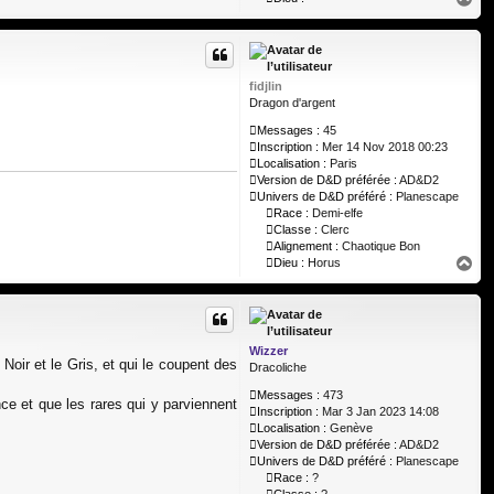
a
u
t
fidjlin
Dragon d'argent
Messages :
45
Inscription :
Mer 14 Nov 2018 00:23
Localisation :
Paris
Version de D&D préférée :
AD&D2
Univers de D&D préféré :
Planescape
Race :
Demi-elfe
Classe :
Clerc
Alignement :
Chaotique Bon
H
Dieu :
Horus
a
u
t
Wizzer
oir et le Gris, et qui le coupent des
Dracoliche
Messages :
473
ce et que les rares qui y parviennent
Inscription :
Mar 3 Jan 2023 14:08
Localisation :
Genève
Version de D&D préférée :
AD&D2
Univers de D&D préféré :
Planescape
Race :
?