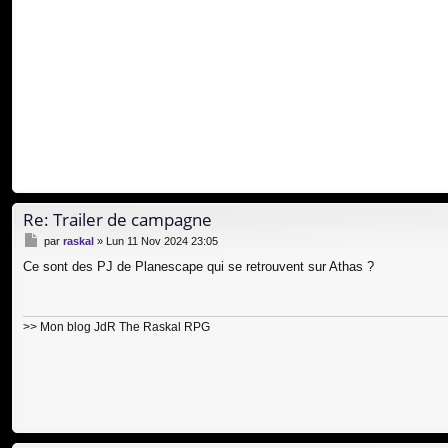
a
g
e
Re: Trailer de campagne
M
par
raskal
»
Lun 11 Nov 2024 23:05
e
Ce sont des PJ de Planescape qui se retrouvent sur Athas ?
s
s
a
g
>> Mon blog JdR
The Raskal RPG
e