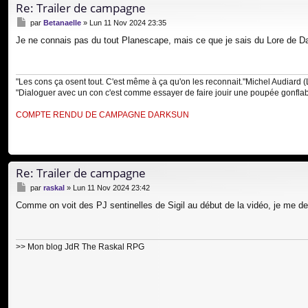
Re: Trailer de campagne
M
par
Betanaelle
»
Lun 11 Nov 2024 23:35
e
Je ne connais pas du tout Planescape, mais ce que je sais du Lore de Dark
s
s
a
g
"Les cons ça osent tout. C'est même à ça qu'on les reconnait."Michel Audiard (
e
"Dialoguer avec un con c'est comme essayer de faire jouir une poupée gonflable.
COMPTE RENDU DE CAMPAGNE DARKSUN
Re: Trailer de campagne
M
par
raskal
»
Lun 11 Nov 2024 23:42
e
Comme on voit des PJ sentinelles de Sigil au début de la vidéo, je me dem
s
s
a
g
>> Mon blog JdR
The Raskal RPG
e