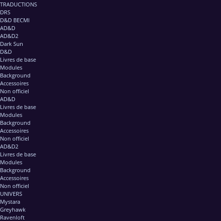
TRADUCTIONS
DRS
D&D BECMI
AD&D
AD&D2
Dark Sun
D&D
Livres de base
Modules
Background
Accessoires
Non officiel
AD&D
Livres de base
Modules
Background
Accessoires
Non officiel
AD&D2
Livres de base
Modules
Background
Accessoires
Non officiel
UNIVERS
Mystara
Greyhawk
Ravenloft