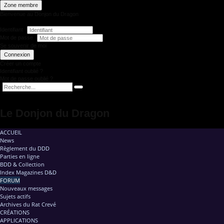
Zone membre
Bienvenue au Donjon du Dragon
Identifiant
Mot de passe
Se souvenir de moi
Connexion
Créer un compte
Identifiant oublié ?
Mot de passe oublié ?
Le Donjon du Dragon
ACCUEIL
News
Règlement du DDD
Parties en ligne
BDD & Collection
Index Magazines D&D
FORUM
Nouveaux messages
Sujets actifs
Archives du Rat Crevé
CRÉATIONS
APPLICATIONS