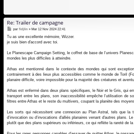
Re: Trailer de campagne
M
par
fidjlin
»
Mar 12 Nov 2024 22:41
e
Tu as une excellente mémoire, Wizzer.
s
je suis bien d'accord avec toi.
s
a
g
Le Planescape Campaign Setting, le coffret de base de l’univers Planesca
e
mondes les plus difficiles à atteindre.
Athas est mentionné dans le contexte des mondes qui sont exceptio
contrairement à des lieux plus accessibles comme le monde de Toril (Fo
planaire difficile, voire impossible pour la majorité des créatures et aventu
Athas est enfermé dans deux plans spécifiques, le Noir et le Gris, qui em
transport entre les plans, son inaccessibilité empêche l’utilisation de
filtres entre Athas et le reste du multivers, coupant la planète des moyen
Les sorts qui nécessitent une connexion au Plan Astral, tels que la té
d’invocation ou d’invocations d'alliés planaires venant d'autres plans.
plutôt que des plans supérieurs ou inférieurs, ce qui reflète la rareté de
Pour les rares personnes capables d’essayer de quitter Athas, le passage 