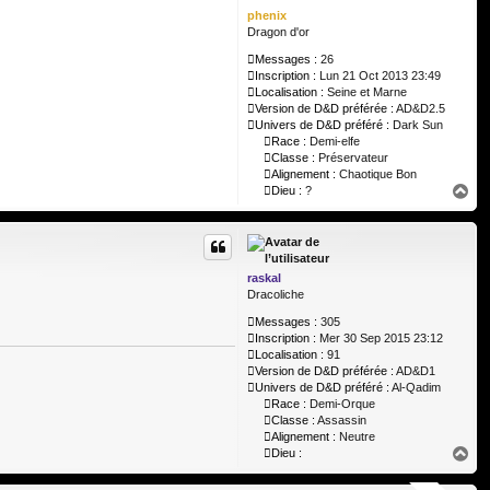
phenix
Dragon d'or
Messages :
26
Inscription :
Lun 21 Oct 2013 23:49
Localisation :
Seine et Marne
Version de D&D préférée :
AD&D2.5
Univers de D&D préféré :
Dark Sun
Race :
Demi-elfe
Classe :
Préservateur
Alignement :
Chaotique Bon
H
Dieu :
?
a
u
t
raskal
Dracoliche
Messages :
305
Inscription :
Mer 30 Sep 2015 23:12
Localisation :
91
Version de D&D préférée :
AD&D1
Univers de D&D préféré :
Al-Qadim
Race :
Demi-Orque
Classe :
Assassin
Alignement :
Neutre
H
Dieu :
a
u