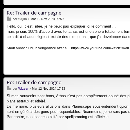
Re: Trailer de campagne
M
par
fidjlin
»
Mar 12 Nov 2024 09:59
e
Hello, oui, c'est l'idée. je ne peux pas expliquer ici le comment ...
s
mais je suis 100% d'accord avec toi athas est une sphere totalement ferm
s
a
cela dit à chaque régles il existe des exceptions, que j'ai developper 
g
e
Short Video : Fidjlin vengeance after all :
https://www.youtube.com/watch?v
Re: Trailer de campagne
M
par
Wizzer
»
Mar 12 Nov 2024 17:33
e
Si mes souvenirs sont bons, Athas n'est pas complètement coupé des plans
s
plans astraux et éthéré.
s
a
De mémoire, plusieurs allusions dans Planescape sous-entendent qu'on peut
g
sont en général des gens peu fréquentables. Néanmoins, je ne sais pas si
e
Par contre, son inaccessibilité par spelljamming est officielle.