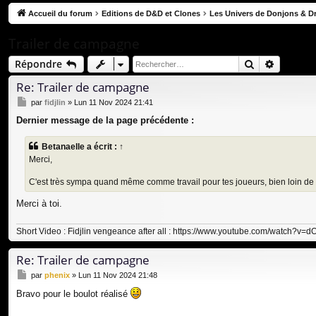
co
Accueil du forum
Editions de D&D et Clones
Les Univers de Donjons & D
ur
Trailer de campagne
ci
Rechercher
Recherc
Répondre
s
Re: Trailer de campagne
M
par
fidjlin
»
Lun 11 Nov 2024 21:41
e
Dernier message de la page précédente :
s
s
a
Betanaelle
a écrit :
↑
g
Merci,
e
C'est très sympa quand même comme travail pour tes joueurs, bien loin de
Merci à toi.
Short Video : Fidjlin vengeance after all :
https://www.youtube.com/watch?v
Re: Trailer de campagne
M
par
phenix
»
Lun 11 Nov 2024 21:48
e
Bravo pour le boulot réalisé
s
s