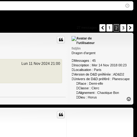
Q
ne
cri
xi
pti
on
on
1
3
Précédent
2
S
27 messages
fidjlin
Dragon d'argent
Messages :
45
Lun 11 Nov 2024 21:00
Inscription :
Mer 14 Nov 2018 00:23
Localisation :
Paris
Version de D&D préférée :
AD&D2
Univers de D&D préféré :
Planescape
Race :
Demi-elfe
Classe :
Clerc
Alignement :
Chaotique Bon
Dieu :
Horus
H
a
u
t