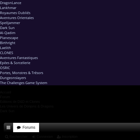
DragonLance
Lankhmar
Royaumes Oubliés
Aventures Orientales
Spelljammer
Dark Sun
Al-Qadim
Planescape
Birthright
Laelith
CLONES
Aventures Fantastiques
Epées & Sorcellerie
OSRIC
Portes, Monstres & Trésors
Dungeonslayers
The Challenges Game System
Accueil
Forum
Editions de D&D et Clones
Les Univers de Donjons & Dragons
Dark Sun
Forums
ac
Rechercher
Connexion
Inscription