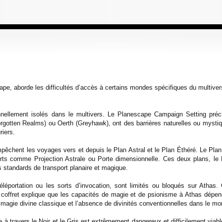
pe, aborde les difficultés d’accès à certains mondes spécifiques du multiver
nnellement isolés dans le multivers. Le Planescape Campaign Setting p
rgotten Realms) ou Oerth (Greyhawk), ont des barrières naturelles ou mystiq
riers.
pêchent les voyages vers et depuis le Plan Astral et le Plan Éthéré. Le Plan A
 sorts comme Projection Astrale ou Porte dimensionnelle. Ces deux plans, le
s standards de transport planaire et magique.
léportation ou les sorts d’invocation, sont limités ou bloqués sur Athas. 
 Le coffret explique que les capacités de magie et de psionisme à Athas dép
 la magie divine classique et l’absence de divinités conventionnelles dans le 
à travers le Noir et le Gris est extrêmement dangereux et difficilement viabl