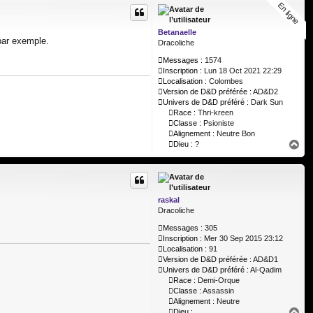
En ligne
En ligne
t
Betanaelle
 par exemple.
Dracoliche
Messages :
1574
Inscription :
Lun 18 Oct 2021 22:29
Localisation :
Colombes
Version de D&D préférée :
AD&D2
Univers de D&D préféré :
Dark Sun
Race :
Thri-kreen
Classe :
Psioniste
Alignement :
Neutre Bon
H
Dieu :
?
a
u
t
raskal
Dracoliche
Messages :
305
Inscription :
Mer 30 Sep 2015 23:12
Localisation :
91
Version de D&D préférée :
AD&D1
Univers de D&D préféré :
Al-Qadim
Race :
Demi-Orque
Classe :
Assassin
Alignement :
Neutre
H
Dieu :