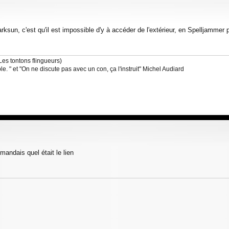
sun, c'est qu'il est impossible d'y à accéder de l'extérieur, en Spelljammer
Les tontons flingueurs)
 " et "On ne discute pas avec un con, ça l'instruit" Michel Audiard
andais quel était le lien