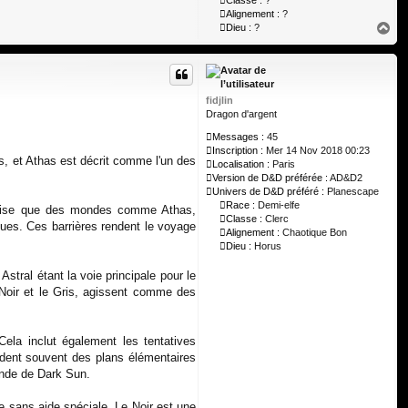
Classe :
?
Alignement :
?
H
Dieu :
?
a
u
t
fidjlin
Dragon d'argent
Messages :
45
Inscription :
Mer 14 Nov 2018 00:23
s, et Athas est décrit comme l'un des
Localisation :
Paris
Version de D&D préférée :
AD&D2
Univers de D&D préféré :
Planescape
Race :
Demi-elfe
récise que des mondes comme Athas,
Classe :
Clerc
ues. Ces barrières rendent le voyage
Alignement :
Chaotique Bon
Dieu :
Horus
stral étant la voie principale pour le
 Noir et le Gris, agissent comme des
Cela inclut également les tentatives
endent souvent des plans élémentaires
monde de Dark Sun.
e sans aide spéciale. Le Noir est une