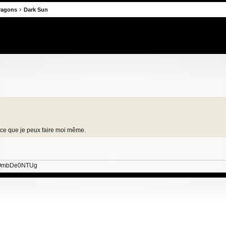
ragons
Dark Sun
he avancée
 ce que je peux faire moi même.
=dOmbDe0NTUg