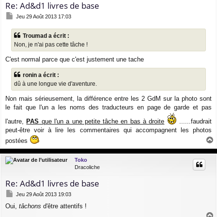
Re: Ad&d1 livres de base
M
Jeu 29 Août 2013 17:03
e
s
Troumad a écrit :
s
Non, je n'ai pas cette tâche !
a
g
C'est normal parce que c'est justement une tache
e
ronin a écrit :
dû à une longue vie d'aventure.
Non mais sérieusement, la différence entre les 2 GdM sur la photo sont
le fait que l'un a les noms des traducteurs en page de garde et pas
l'autre,
PAS
que l'un a une petite tâche en bas à droite
......faudrait
peut-être voir à lire les commentaires qui accompagnent les photos
postées
a
u
Toko
t
Dracoliche
Re: Ad&d1 livres de base
M
Jeu 29 Août 2013 19:03
e
Oui,
tâchons
d'être attentifs !
s
s