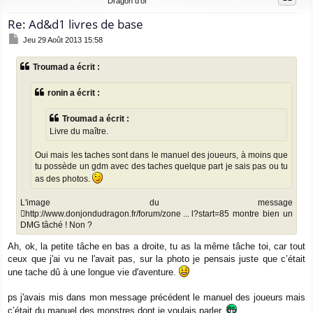
Dragon d'or
Re: Ad&d1 livres de base
M
Jeu 29 Août 2013 15:58
e
s
Troumad a écrit :
s
a
g
ronin a écrit :
e
Troumad a écrit :
Livre du maître.
Oui mais les taches sont dans le manuel des joueurs, à moins que
tu possède un gdm avec des taches quelque part je sais pas ou tu
as des photos.
L'image du message
http://www.donjondudragon.fr/forum/zone ... l?start=85
montre bien un
DMG tâché ! Non ?
Ah, ok, la petite tâche en bas a droite, tu as la même tâche toi, car tout
ceux que j'ai vu ne l'avait pas, sur la photo je pensais juste que c’était
une tache dû à une longue vie d'aventure.
ps j'avais mis dans mon message précédent le manuel des joueurs mais
c’était du manuel des monstres dont je voulais parler.