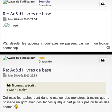
Souricier
t
Dracoliche
Re: Ad&d1 livres de base
M
Mer 28 Août 2013 21:54
e
s
s
a
g
e
PS: désolé, les accents circonflexes ne passent pas sur mon logiciel
photoshop.
a
u
ronin
t
Dragon d'or
Re: Ad&d1 livres de base
M
Mer 28 Août 2013 22:59
e
s
Troumad a écrit :
s
Livre du maître.
a
g
Oui mais les taches sont dans le manuel des monstres, à moins que tu
e
possède un gdm avec des taches quelque part je sais pas ou tu as des
photos.