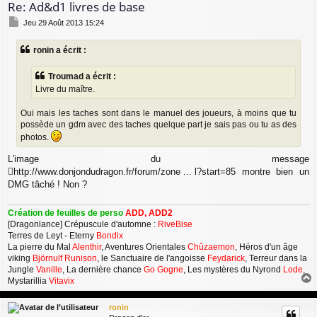
Re: Ad&d1 livres de base
M
Jeu 29 Août 2013 15:24
e
s
ronin a écrit :
s
a
g
Troumad a écrit :
e
Livre du maître.
Oui mais les taches sont dans le manuel des joueurs, à moins que tu
possède un gdm avec des taches quelque part je sais pas ou tu as des
photos.
L'image du message
http://www.donjondudragon.fr/forum/zone ... l?start=85
montre bien un
DMG tâché ! Non ?
Création de feuilles de perso
ADD, ADD2
[Dragonlance] Crépuscule d'automne :
RiveBise
Terres de Leyt - Eterny
Bondix
La pierre du Mal
Alenthir
, Aventures Orientales
Chûzaemon
, Héros d'un âge
viking
Björnulf Runison
, le Sanctuaire de l'angoisse
Feydarick
, Terreur dans la
Jungle
Vanille
, La dernière chance
Go Gogne
, Les mystères du Nyrond
Lode
,
Mystarillia
Vitavix
a
u
ronin
t