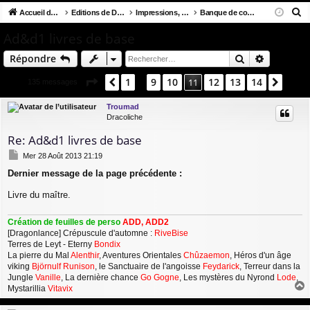
R
co
Accueil du forum
u
Editions de D&D et Clones
Impressions, éditions & banque de connaissance de Donjons & Dragons
Banque de connaissance de AD&D
ne
cri
e
ur
m
xi
pti
Ad&d1 livres de base
c
ci
s
on
on
Rechercher
Recherch
Répondre
h
e
s
Page
11
sur
14
1
9
10
12
13
14
Précédent
11
Suiv
135 messages
…
r
c
Troumad
Dracoliche
h
e
Re: Ad&d1 livres de base
r
M
Mer 28 Août 2013 21:19
e
Dernier message de la page précédente :
s
s
Livre du maître.
a
g
e
Création de feuilles de perso
ADD, ADD2
[Dragonlance] Crépuscule d'automne :
RiveBise
Terres de Leyt - Eterny
Bondix
La pierre du Mal
Alenthir
, Aventures Orientales
Chûzaemon
, Héros d'un âge
viking
Björnulf Runison
, le Sanctuaire de l'angoisse
Feydarick
, Terreur dans la
Jungle
Vanille
, La dernière chance
Go Gogne
, Les mystères du Nyrond
Lode
,
Mystarillia
Vitavix
a
u