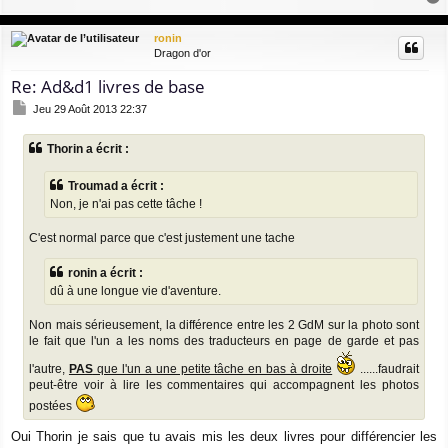
a
a
g
u
ronin
e
t
Dragon d'or
Re: Ad&d1 livres de base
M
Jeu 29 Août 2013 22:37
e
s
Thorin a écrit :
s
a
g
Troumad a écrit :
e
Non, je n'ai pas cette tâche !
C'est normal parce que c'est justement une tache
ronin a écrit :
dû à une longue vie d'aventure.
Non mais sérieusement, la différence entre les 2 GdM sur la photo sont
le fait que l'un a les noms des traducteurs en page de garde et pas
l'autre,
PAS
que l'un a une petite tâche en bas à droite
......faudrait
peut-être voir à lire les commentaires qui accompagnent les photos
postées
Oui Thorin je sais que tu avais mis les deux livres pour différencier les