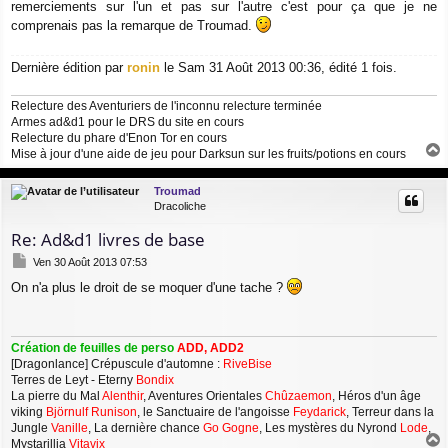
remerciements sur l'un et pas sur l'autre c'est pour ça que je ne
comprenais pas la remarque de Troumad.
Dernière édition par
ronin
le Sam 31 Août 2013 00:36, édité 1 fois.
Relecture des Aventuriers de l'inconnu relecture terminée
Armes ad&d1 pour le DRS du site en cours
Relecture du phare d'Enon Tor en cours
Mise à jour d'une aide de jeu pour Darksun sur les fruits/potions en cours
a
u
Troumad
t
Dracoliche
Re: Ad&d1 livres de base
M
Ven 30 Août 2013 07:53
e
On n'a plus le droit de se moquer d'une tache ?
s
s
a
g
Création de feuilles de perso
ADD, ADD2
e
[Dragonlance] Crépuscule d'automne :
RiveBise
Terres de Leyt - Eterny
Bondix
La pierre du Mal
Alenthir
, Aventures Orientales
Chûzaemon
, Héros d'un âge
viking
Björnulf Runison
, le Sanctuaire de l'angoisse
Feydarick
, Terreur dans la
Jungle
Vanille
, La dernière chance
Go Gogne
, Les mystères du Nyrond
Lode
,
Mystarillia
Vitavix