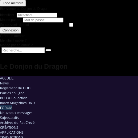
Zone membre
Bienvenue au Donjon du Dragon
Identifiant
Mot de passe
Se souvenir de moi
Connexion
Créer un compte
Identifiant oublié ?
Mot de passe oublié ?
Le Donjon du Dragon
ACCUEIL
News
Règlement du DDD
Parties en ligne
BDD & Collection
Index Magazines D&D
FORUM
Nouveaux messages
Sujets actifs
Archives du Rat Crevé
CRÉATIONS
APPLICATIONS
TRADUCTIONS