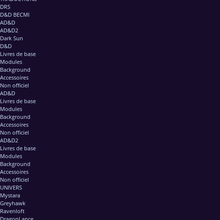
DRS
D&D BECMI
AD&D
AD&D2
Dark Sun
D&D
Livres de base
Modules
Background
Accessoires
Non officiel
AD&D
Livres de base
Modules
Background
Accessoires
Non officiel
AD&D2
Livres de base
Modules
Background
Accessoires
Non officiel
UNIVERS
Mystara
Greyhawk
Ravenloft
DragonLance