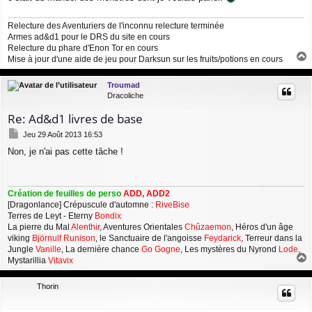
Relecture des Aventuriers de l'inconnu relecture terminée
Armes ad&d1 pour le DRS du site en cours
Relecture du phare d'Enon Tor en cours
Mise à jour d'une aide de jeu pour Darksun sur les fruits/potions en cours
a
u
Troumad
t
Dracoliche
Re: Ad&d1 livres de base
M
Jeu 29 Août 2013 16:53
e
Non, je n'ai pas cette tâche !
s
s
a
g
Création de feuilles de perso
ADD, ADD2
e
[Dragonlance] Crépuscule d'automne :
RiveBise
Terres de Leyt - Eterny
Bondix
La pierre du Mal
Alenthir
, Aventures Orientales
Chûzaemon
, Héros d'un âge
viking
Björnulf Runison
, le Sanctuaire de l'angoisse
Feydarick
, Terreur dans la
Jungle
Vanille
, La dernière chance
Go Gogne
, Les mystères du Nyrond
Lode
,
Mystarillia
Vitavix
a
u
Thorin
t