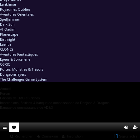
Lankhmar
Royaumes Oubliés
Aventures Orientales
Spelljammer
Dark Sun
Al-Qadim
Planescape
Birthright
Laelith
CLONES
Aventures Fantastiques
Epées & Sorcellerie
OSRIC
Portes, Monstres & Trésors
Dungeonslayers
The Challenges Game System
Accueil
Forum
Editions de D&D et Clones
Impressions, éditions & banque de connaissance de Donjons & Dragons
Banque de connaissance de AD&D
ac
...
or
Rechercher
Connexion
Inscription
Sujets actifs
on
ns