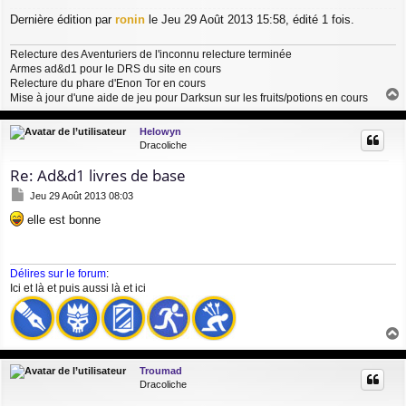
Dernière édition par
ronin
le Jeu 29 Août 2013 15:58, édité 1 fois.
Relecture des Aventuriers de l'inconnu relecture terminée
Armes ad&d1 pour le DRS du site en cours
Relecture du phare d'Enon Tor en cours
Mise à jour d'une aide de jeu pour Darksun sur les fruits/potions en cours
a
u
Helowyn
t
Dracoliche
Re: Ad&d1 livres de base
M
Jeu 29 Août 2013 08:03
e
elle est bonne
s
s
a
g
Délires sur le forum
:
e
Ici
et
là
et puis aussi
là
et
ici
a
u
Troumad
t
Dracoliche