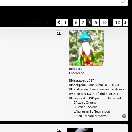
Q
ne
cri
xi
pti
on
on
Page
8
sur
12
1
6
7
9
10
12
Précédent
8
S
119 messages
…
…
peipous
Dracoliche
Messages :
697
Inscription :
Mar 8 Mai 2012 11:33
Localisation :
beaumont en cambrésis
Version de D&D préférée :
AD&D2
Univers de D&D préféré :
Ravenloft
Race :
Gnome
Classe :
Voleur
Alignement :
Neutre Bon
H
Dieu :
ni dieu ni maitre
a
u
t