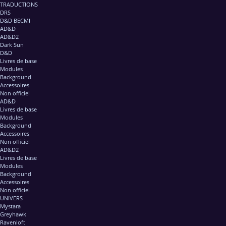
TRADUCTIONS
DRS
D&D BECMI
AD&D
AD&D2
Dark Sun
D&D
Livres de base
Modules
Background
Accessoires
Non officiel
AD&D
Livres de base
Modules
Background
Accessoires
Non officiel
AD&D2
Livres de base
Modules
Background
Accessoires
Non officiel
UNIVERS
Mystara
Greyhawk
Ravenloft