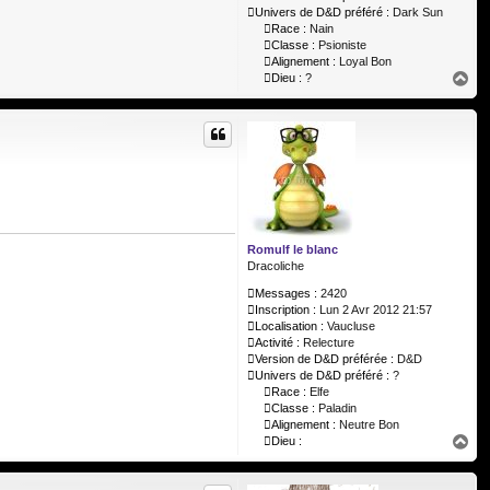
Univers de D&D préféré :
Dark Sun
Race :
Nain
Classe :
Psioniste
Alignement :
Loyal Bon
H
Dieu :
?
a
u
t
Romulf le blanc
Dracoliche
Messages :
2420
Inscription :
Lun 2 Avr 2012 21:57
Localisation :
Vaucluse
Activité :
Relecture
Version de D&D préférée :
D&D
Univers de D&D préféré :
?
Race :
Elfe
Classe :
Paladin
Alignement :
Neutre Bon
H
Dieu :
a
u