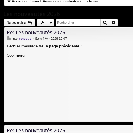
co
Accueil du forum
Annonces importantes
Les News
ur
Les nouveautés 2026
ci
Rechercher
Recherc
Répondre
s
Re: Les nouveautés 2026
M
par
peipous
»
Sam 4 Avr 2026 10:07
e
Dernier message de la page précédente :
s
s
Cool merci!
a
g
e
Re: Les nouveautés 2026