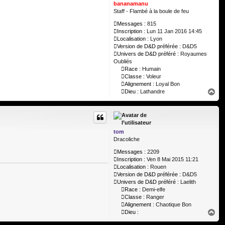
bananamanu
Staff - Flambé à la boule de feu
Messages :
815
Inscription :
Lun 11 Jan 2016 14:45
Localisation :
Lyon
Version de D&D préférée :
D&D5
Univers de D&D préféré :
Royaumes
Oubliés
Race :
Humain
Classe :
Voleur
Alignement :
Loyal Bon
H
Dieu :
Lathandre
a
u
t
tom
Dracoliche
Messages :
2209
Inscription :
Ven 8 Mai 2015 11:21
Localisation :
Rouen
Version de D&D préférée :
D&D5
Univers de D&D préféré :
Laelith
Race :
Demi-elfe
Classe :
Ranger
Alignement :
Chaotique Bon
H
Dieu :
a