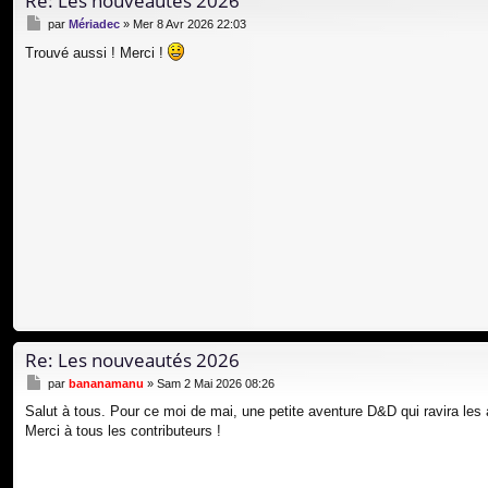
Re: Les nouveautés 2026
M
par
Mériadec
»
Mer 8 Avr 2026 22:03
e
Trouvé aussi ! Merci !
s
s
a
g
e
Re: Les nouveautés 2026
M
par
bananamanu
»
Sam 2 Mai 2026 08:26
e
Salut à tous. Pour ce moi de mai, une petite aventure D&D qui ravira les
s
Merci à tous les contributeurs !
s
a
g
e