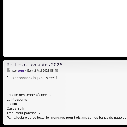
Re: Les nouveautés 2026
M
par
tom
»
Sam 2 Mai 2026 08:40
e
Je ne connaissais pas. Merci !
s
s
a
g
Échelle des scribes échevins
e
La Prospérité
Laelith
Casus Belli
Traducteur paresseux
Par la lecture de ce texte, je m'engage pour trois ans sur les bancs de nage du