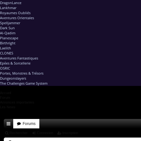
DragonLance
Lankhmar
Royaumes Oubliés
Aventures Orientales
Spelljammer
Dark Sun
Al-Qadim
Planescape
Birthright
Laelith
CLONES
Aventures Fantastiques
Epées & Sorcellerie
OSRIC
Portes, Monstres & Trésors
Dungeonslayers
The Challenges Game System
Accueil
Forum
Annonces importantes
Les News
Forums
ac
Rechercher
Connexion
Inscription