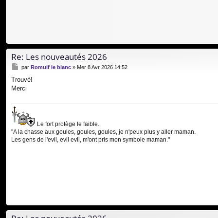
Re: Les nouveautés 2026
M
par
Romulf le blanc
»
Mer 8 Avr 2026 14:52
e
Trouvé!
s
Merci
s
a
g
e
Le fort protège le faible.
"A la chasse aux goules, goules, goules, je n'peux plus y aller maman.
Les gens de l'evil, evil evil, m'ont pris mon symbole maman."