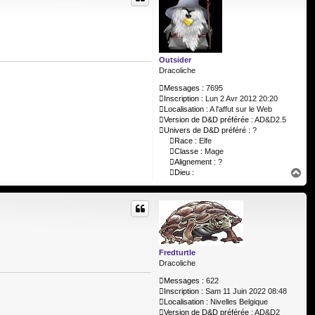
Outsider
Dracoliche
Messages :
7695
Inscription :
Lun 2 Avr 2012 20:20
Localisation :
A l'affut sur le Web
Version de D&D préférée :
AD&D2.5
Univers de D&D préféré :
?
Race :
Elfe
Classe :
Mage
Alignement :
?
H
Dieu :
a
u
t
Fredturtle
Dracoliche
Messages :
622
Inscription :
Sam 11 Juin 2022 08:48
Localisation :
Nivelles Belgique
Version de D&D préférée :
AD&D2