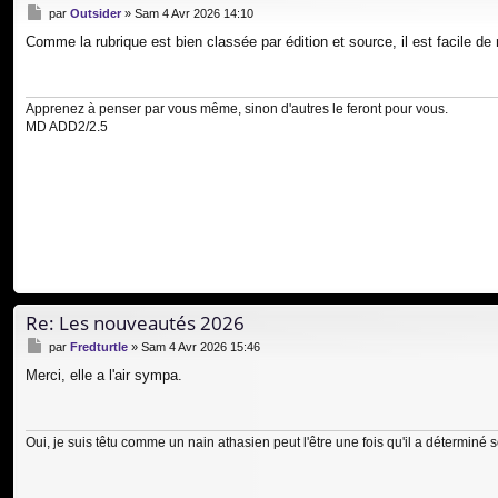
M
par
Outsider
»
Sam 4 Avr 2026 14:10
e
Comme la rubrique est bien classée par édition et source, il est facile de 
s
s
a
g
Apprenez à penser par vous même, sinon d'autres le feront pour vous.
e
MD ADD2/2.5
Re: Les nouveautés 2026
M
par
Fredturtle
»
Sam 4 Avr 2026 15:46
e
Merci, elle a l'air sympa.
s
s
a
g
Oui, je suis têtu comme un nain athasien peut l'être une fois qu'il a déterminé 
e