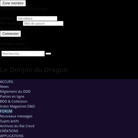
Zone membre
Bienvenue au Donjon du Dragon
Identifiant
Mot de passe
Se souvenir de moi
Connexion
Créer un compte
Identifiant oublié ?
Mot de passe oublié ?
Le Donjon du Dragon
ACCUEIL
News
Règlement du DDD
Parties en ligne
BDD & Collection
Index Magazines D&D
FORUM
Nouveaux messages
Sujets actifs
Archives du Rat Crevé
CRÉATIONS
APPLICATIONS