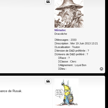
t
Mériadec
Dracoliche
Messages :
2333
Inscription :
Mer 19 Juin 2013 13:21
Localisation :
Toulon
Version de D&D préférée :
?
Univers de D&D préféré :
?
Race :
?
Classe :
Clerc
Alignement :
Loyal Bon
H
Dieu :
a
u
t
geance de Rusak.