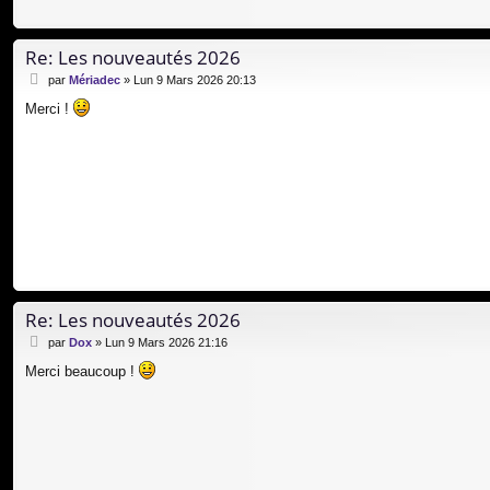
Re: Les nouveautés 2026
M
par
Mériadec
»
Lun 9 Mars 2026 20:13
e
Merci !
s
s
a
g
e
Re: Les nouveautés 2026
M
par
Dox
»
Lun 9 Mars 2026 21:16
e
Merci beaucoup !
s
s
a
g
e