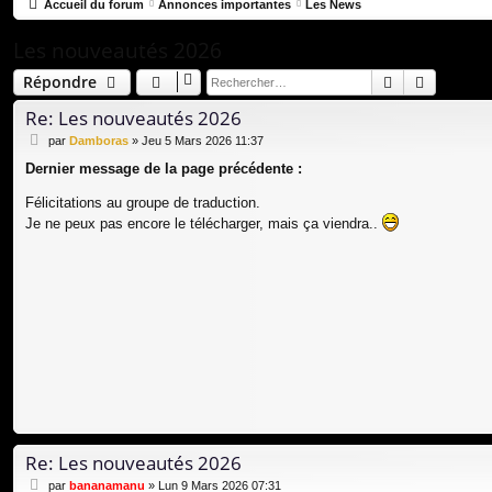
co
Accueil du forum
Annonces importantes
Les News
ur
Les nouveautés 2026
ci
Rechercher
Recherc
Répondre
s
Re: Les nouveautés 2026
M
par
Damboras
»
Jeu 5 Mars 2026 11:37
e
Dernier message de la page précédente :
s
s
Félicitations au groupe de traduction.
a
Je ne peux pas encore le télécharger, mais ça viendra..
g
e
Re: Les nouveautés 2026
M
par
bananamanu
»
Lun 9 Mars 2026 07:31