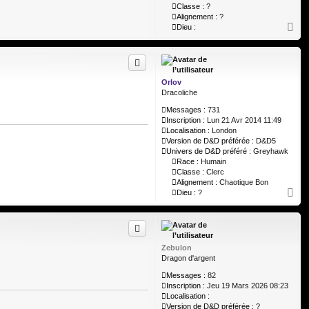
Classe :
?
Alignement :
?
H
Dieu :
a
u
t
Orlov
Dracoliche
Messages :
731
Inscription :
Lun 21 Avr 2014 11:49
Localisation :
London
Version de D&D préférée :
D&D5
Univers de D&D préféré :
Greyhawk
Race :
Humain
Classe :
Clerc
Alignement :
Chaotique Bon
H
Dieu :
?
a
u
t
Zebulon
Dragon d'argent
Messages :
82
Inscription :
Jeu 19 Mars 2026 08:23
Localisation :
Version de D&D préférée :
?