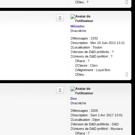
H
Dieu :
?
a
u
t
Mériadec
Dracoliche
Messages :
2332
Inscription :
Mer 19 Juin 2013 13:21
Localisation :
Toulon
Version de D&D préférée :
?
Univers de D&D préféré :
?
Race :
?
Classe :
Clerc
Alignement :
Loyal Bon
H
Dieu :
a
u
t
Dox
Dracoliche
Messages :
3205
Inscription :
Sam 1 Avr 2017 13:01
Localisation :
Dijon
Version de D&D préférée :
D&D
Univers de D&D préféré :
Mystara
Race :
?