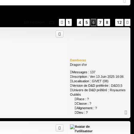
Q
ne
cri
xi
pti
on
on
Page
6
sur
12
1
4
5
7
8
12
Précédent
6
S
119 messages
…
…
Damboras
Dragon d'or
Messages :
137
Inscription :
Ven 13 Juin 2025 16:06
Localisation :
GIVET (08)
Version de D&D préférée :
D&D3.5
Univers de D&D préféré :
Royaumes
Oubliés
Race :
?
Classe :
?
Alignement :
?
H
Dieu :
?
a
u
t