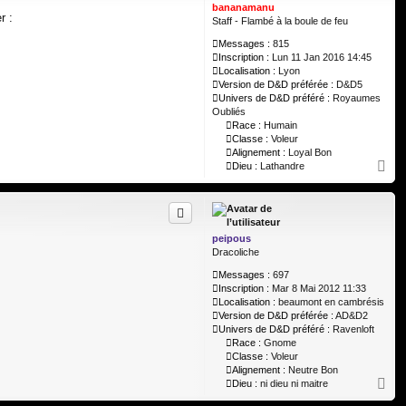
bananamanu
r :
Staff - Flambé à la boule de feu
Messages :
815
Inscription :
Lun 11 Jan 2016 14:45
Localisation :
Lyon
Version de D&D préférée :
D&D5
Univers de D&D préféré :
Royaumes
Oubliés
Race :
Humain
Classe :
Voleur
Alignement :
Loyal Bon
H
Dieu :
Lathandre
a
u
t
peipous
Dracoliche
Messages :
697
Inscription :
Mar 8 Mai 2012 11:33
Localisation :
beaumont en cambrésis
Version de D&D préférée :
AD&D2
Univers de D&D préféré :
Ravenloft
Race :
Gnome
Classe :
Voleur
Alignement :
Neutre Bon
H
Dieu :
ni dieu ni maitre
a