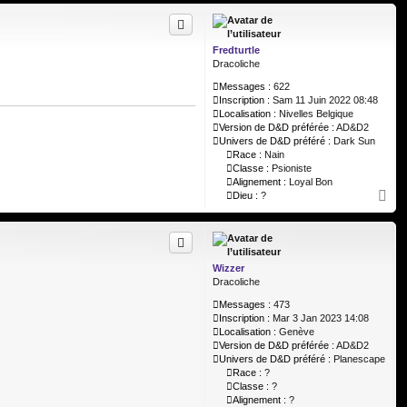
u
t
Fredturtle
Dracoliche
Messages :
622
Inscription :
Sam 11 Juin 2022 08:48
Localisation :
Nivelles Belgique
Version de D&D préférée :
AD&D2
Univers de D&D préféré :
Dark Sun
Race :
Nain
Classe :
Psioniste
Alignement :
Loyal Bon
H
Dieu :
?
a
u
t
Wizzer
Dracoliche
Messages :
473
Inscription :
Mar 3 Jan 2023 14:08
Localisation :
Genève
Version de D&D préférée :
AD&D2
Univers de D&D préféré :
Planescape
Race :
?
Classe :
?
Alignement :
?