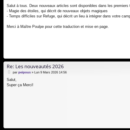
e
Salut à tous. Deux nouveaux articles sont disponibles dans les premiers 
s
- Magie des étoiles, qui décrit de nouveaux objets magiques
s
a
- Temps difficiles sur Refuge, qui décrit un lieu à intégrer dans votre ca
g
e
Merci à Maître Poulpe pour cette traduction et mise en page.
Re: Les nouveautés 2026
M
par
peipous
»
Lun 9 Mars 2026 14:56
e
Salut,
s
Super ça Merci!
s
a
g
e