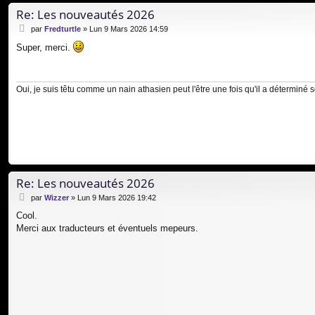
Re: Les nouveautés 2026
M
par
Fredturtle
»
Lun 9 Mars 2026 14:59
e
Super, merci.
s
s
a
g
Oui, je suis têtu comme un nain athasien peut l'être une fois qu'il a déterminé 
e
Re: Les nouveautés 2026
M
par
Wizzer
»
Lun 9 Mars 2026 19:42
e
Cool.
s
Merci aux traducteurs et éventuels mepeurs.
s
a
g
e