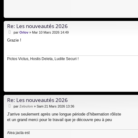
Re: Les nouveautés 2026
M
par
Orlov
»
Mar 10 Mars 2026 14:49
e
Grazie !
s
s
a
g
Pictos Victus, Hostis Deleta, Ludite Securi !
e
Re: Les nouveautés 2026
M
par
Zebulon
»
Sam 21 Mars 2026 13:36
e
J'arrive seulement après une longue période d’hibernation rôliste
s
et un grand merci pour le travail que je découvre peu à peu
s
a
g
Alea jacta est
e