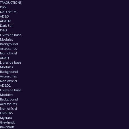
TRADUCTIONS
DRS
D&D BECMI
AD&D
AD&D2
Dark Sun
D&D
Livres de base
Modules
Background
Accessoires
Non officiel
AD&D
Livres de base
Modules
Background
Accessoires
Non officiel
AD&D2
Livres de base
Modules
Background
Accessoires
Non officiel
UNIVERS
Mystara
Greyhawk
Ravenloft