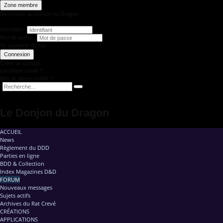
Zone membre
Bienvenue au Donjon du Dragon
Identifiant
Mot de passe
Se souvenir de moi
Connexion
Créer un compte
Identifiant oublié ?
Mot de passe oublié ?
Le Donjon du Dragon
ACCUEIL
News
Règlement du DDD
Parties en ligne
BDD & Collection
Index Magazines D&D
FORUM
Nouveaux messages
Sujets actifs
Archives du Rat Crevé
CRÉATIONS
APPLICATIONS