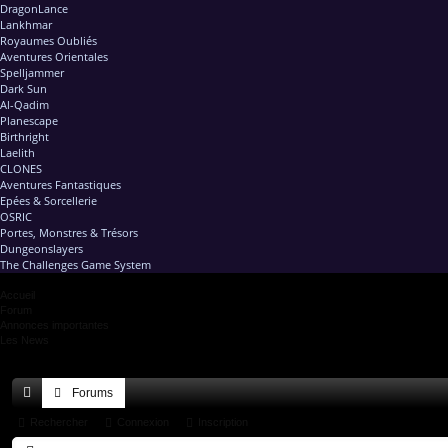
DragonLance
Lankhmar
Royaumes Oubliés
Aventures Orientales
Spelljammer
Dark Sun
Al-Qadim
Planescape
Birthright
Laelith
CLONES
Aventures Fantastiques
Epées & Sorcellerie
OSRIC
Portes, Monstres & Trésors
Dungeonslayers
The Challenges Game System
Accueil
Forum
Annonces importantes
Les News
Forums
ac
Rechercher
Connexion
Inscription