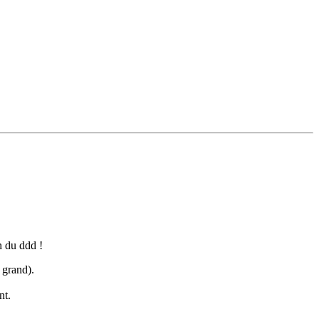
n du ddd !
t grand).
nt.