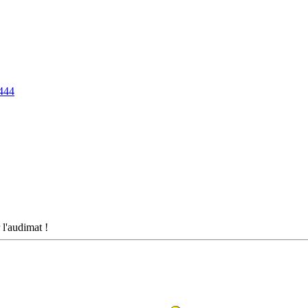
444
 l'audimat !