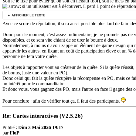
Soit je le fixe pour éviter qu'on soit en négatif (bof), soit je mets en 
si un utilisateur est à découvert, il perd 1 point de réputation
► AFFICHER LE TEXTE
Avec ce score de réputation, il sera aussi possible plus tard de faire de
Donc pour le moment, c'est assez rudimentaire, je ne promets pas de vo
disponibles, et ce sera vite chiant de se tirer la bourre à deux.
Normalement, à moins d'avoir zappé un élément de game design qui m'au
appauvrir les autres, en fixant un coût de participation élevé et un % d
personne ne fera votre quête.
Les objets à rapporter vont au créateur de la quête. Si la quête réussit, i
de bonus, juste une valeur en PO).
Donc celui qui fait la quête récupère la récompense en PO, mais ce fai
un intérêt pour le commanditaire.
Et donc vous, vous gagnez des PO, mais l'autre en face il gagne des ob
Pour conclure : afin de vérifier tout ça, il faut des participants.
Re: Cartes interactives (V2.5.26)
Publié :
Dim 3 Mai 2026 19:17
par
FloP