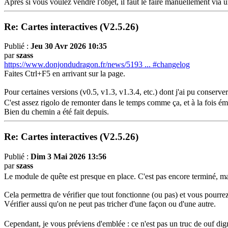
Après si vous voulez vendre l'objet, il faut le faire manuellement via
Re: Cartes interactives (V2.5.26)
Publié :
Jeu 30 Avr 2026 10:35
par
szass
https://www.donjondudragon.fr/news/5193 ... #changelog
Faites Ctrl+F5 en arrivant sur la page.
Pour certaines versions (v0.5, v1.3, v1.3.4, etc.) dont j'ai pu conserver 
C'est assez rigolo de remonter dans le temps comme ça, et à la fois é
Bien du chemin a été fait depuis.
Re: Cartes interactives (V2.5.26)
Publié :
Dim 3 Mai 2026 13:56
par
szass
Le module de quête est presque en place. C'est pas encore terminé, mais
Cela permettra de vérifier que tout fonctionne (ou pas) et vous pour
Vérifier aussi qu'on ne peut pas tricher d'une façon ou d'une autre.
Cependant, je vous préviens d'emblée : ce n'est pas un truc de ouf dig