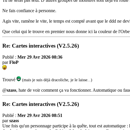
Tu ne seras pas seul. D’autres groupes de monstres sont déjà en route 
Ne fais confiance à personne.
Agis vite, ramène le vite, le temps est compté avant que le ddd ne de
Que celui qui le trouve en premier nous donne ici la couleur de l'Orbe 
Re: Cartes interactives (V2.5.26)
Publié :
Mer 29 Avr 2026 08:36
par
FloP
Trouvé
(mais je suis déjà dracoliche, je le laisse...)
@
szass
, hate de voir comment ça va fonctionner. Automatique ou faudr
Re: Cartes interactives (V2.5.26)
Publié :
Mer 29 Avr 2026 08:51
par
szass
Une fois qu'un personnage participe à la quête, tout est automatique : l