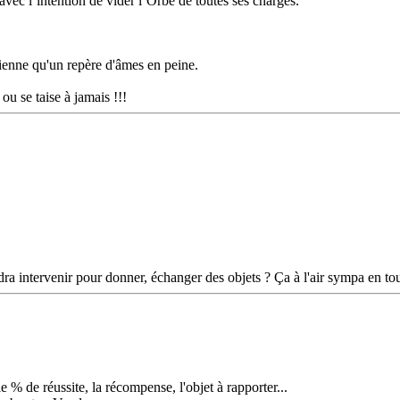
avec l’intention de vider l’Orbe de toutes ses charges.
vienne qu'un repère d'âmes en peine.
ou se taise à jamais !!!
a intervenir pour donner, échanger des objets ? Ça à l'air sympa en tou
e % de réussite, la récompense, l'objet à rapporter...