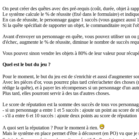
On peut créer des quêtes avec des pré-requis (coût, durée, objet à rappo
Le système calcule le % de réussite (fixé dans le formulaire) et indiqu
En cas de réussite, le personnage gagne 1 succès (vous gagnez aussi 
Si la quête spécifiait de rapporter un objet, le commanditaire reçoit l'obj
Avant d'envoyer un personnage en quête, vous pouvez utiliser un ou plus
d'échec, augmente le % de réussite, diminue le nombre de succès requis..
Vous pouvez sinon vendre les objets à 80% de leur valeur pour récupér
Quel est le but du jeu ?
Pour le moment, le but du jeu est de s'enrichir et aussi d'augmenter s
Avec les pièces d'or, vous pourrez plus tard créer/acheter des choses (
rédige la quête), et à payer les récompenses si un personnage d'un autre
Plus tard, elles pourront servir à des tas d'autres choses.
Le score de réputation est la somme des succès de tous vos personnages
- si un personnage a entre 1 et 5 succès : ajoute un point au score de r
- s'il a entre 6 et 10 succès : ajoute deux points au score de réputation
A quoi sert la réputation ? Pour le moment à rien.
Mais le système en place permet d'être à découvert (en PO) vu que je n