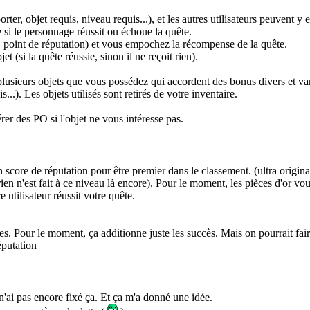
rter, objet requis, niveau requis...), et les autres utilisateurs peuvent 
e si le personnage réussit ou échoue la quête.
1 point de réputation) et vous empochez la récompense de la quête.
et (si la quête réussie, sinon il ne reçoit rien).
ieurs objets que vous possédez qui accordent des bonus divers et variés 
.). Les objets utilisés sont retirés de votre inventaire.
er des PO si l'objet ne vous intéresse pas.
on score de réputation pour être premier dans le classement. (ultra orig
rien n'est fait à ce niveau là encore). Pour le moment, les pièces d'or 
 utilisateur réussit votre quête.
. Pour le moment, ça additionne juste les succès. Mais on pourrait faire
éputation
'ai pas encore fixé ça. Et ça m'a donné une idée.