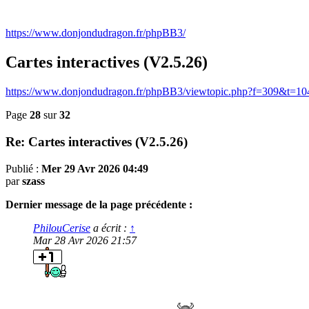
https://www.donjondudragon.fr/phpBB3/
Cartes interactives (V2.5.26)
https://www.donjondudragon.fr/phpBB3/viewtopic.php?f=309&t=10
Page
28
sur
32
Re: Cartes interactives (V2.5.26)
Publié :
Mer 29 Avr 2026 04:49
par
szass
Dernier message de la page précédente :
PhilouCerise
a écrit :
↑
Mar 28 Avr 2026 21:57