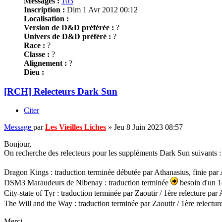
Messages :
103
Inscription :
Dim 1 Avr 2012 00:12
Localisation :
Version de D&D préférée :
?
Univers de D&D préféré :
?
Race :
?
Classe :
?
Alignement :
?
Dieu :
[RCH] Relecteurs Dark Sun
Citer
Message
par
Les Vieilles Liches
»
Jeu 8 Juin 2023 08:57
Bonjour,
On recherche des relecteurs pour les suppléments Dark Sun suivants :
Dragon Kings : traduction terminée débutée par Athanasius, finie par 
DSM3 Maraudeurs de Nibenay : traduction terminée
besoin d'un 1e
City-state of Tyr : traduction terminée par Zaoutir / 1ère relecture pa
The Will and the Way : traduction terminée par Zaoutir / 1ère relectu
Merci.