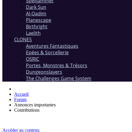
Spelljammer
Dark Sun
Al-Qadim
Planescape
Birthright
Laelith
CLONES
Aventures Fantastiques
Epées & Sorcellerie
OSRIC
Portes, Monstres & Trésors
Dungeonslayers
The Challenges Game System
Accueil
Forum
Annonces importantes
Contributions
Accéder au contenu