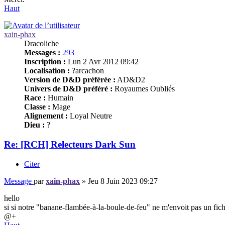
Haut
xain-phax
Dracoliche
Messages :
293
Inscription :
Lun 2 Avr 2012 09:42
Localisation :
?arcachon
Version de D&D préférée :
AD&D2
Univers de D&D préféré :
Royaumes Oubliés
Race :
Humain
Classe :
Mage
Alignement :
Loyal Neutre
Dieu :
?
Re: [RCH] Relecteurs Dark Sun
Citer
Message
par
xain-phax
»
Jeu 8 Juin 2023 09:27
hello
si si notre "banane-flambée-à-la-boule-de-feu" ne m'envoit pas un fich
@+