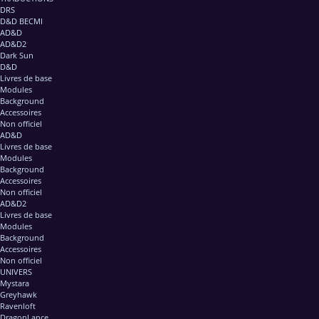
DRS
D&D BECMI
AD&D
AD&D2
Dark Sun
D&D
Livres de base
Modules
Background
Accessoires
Non officiel
AD&D
Livres de base
Modules
Background
Accessoires
Non officiel
AD&D2
Livres de base
Modules
Background
Accessoires
Non officiel
UNIVERS
Mystara
Greyhawk
Ravenloft
DragonLance