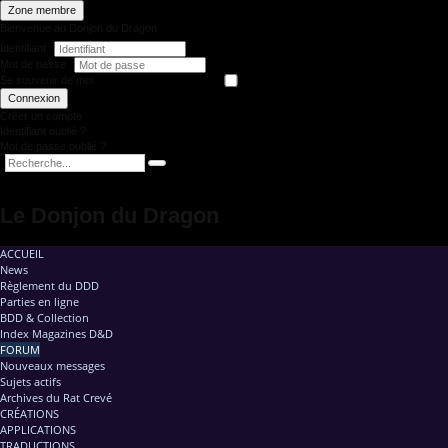
Zone membre
Bienvenue au Donjon du Dragon
Identifiant
Mot de passe
Se souvenir de moi
Connexion
Créer un compte
Identifiant oublié ?
Mot de passe oublié ?
Le Donjon du Dragon
ACCUEIL
News
Règlement du DDD
Parties en ligne
BDD & Collection
Index Magazines D&D
FORUM
Nouveaux messages
Sujets actifs
Archives du Rat Crevé
CRÉATIONS
APPLICATIONS
TRADUCTIONS