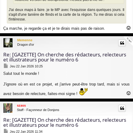
J'ai deux maps à faire. je te MP avec l'esquisse dans quelques jours. Il
s'agit d'une tanière de flinds et la carte de la région. Tu me diras si cela
t'intéresse.
Ça marche, je regarde ça et je te dirais mais pas de raison.
a
u
En ligne
En ligne
Memenne
t
Dragon d'or
Re: [GAZETTE] On cherche des rédacteurs, relecteurs
et illustrateurs pour le numéro 6
M
Jeu 22 Jan 2026 10:25
e
Salut tout le monde !
s
s
a
J'ignore où en est ce projet, et j'arrive peut-être trop tard, mais si vous
g
e
avez besoin de relecture, faites-moi signe !
a
u
szass
t
Staff - Façonneur de Donjons
Re: [GAZETTE] On cherche des rédacteurs, relecteurs
et illustrateurs pour le numéro 6
M
Jeu 22 Jan 2026 11:34