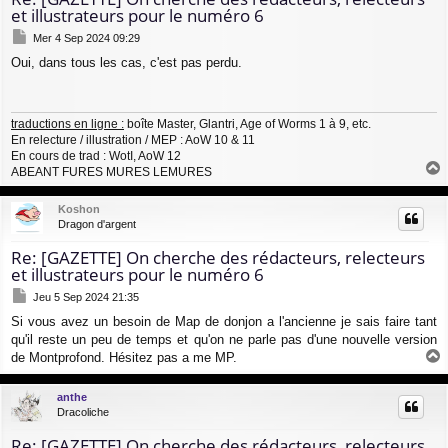
et illustrateurs pour le numéro 6
M
Mer 4 Sep 2024 09:29
e
Oui, dans tous les cas, c'est pas perdu.
s
s
a
g
traductions en ligne :
boîte Master, Glantri, Age of Worms 1 à 9, etc.
e
En relecture / illustration / MEP : AoW 10 & 11
En cours de trad : WotI, AoW 12
ABEANT FURES MURES LEMURES
a
u
Koshon
t
Dragon d'argent
Re: [GAZETTE] On cherche des rédacteurs, relecteurs
et illustrateurs pour le numéro 6
M
Jeu 5 Sep 2024 21:35
e
Si vous avez un besoin de Map de donjon a l'ancienne je sais faire tant
s
qu'il reste un peu de temps et qu'on ne parle pas d'une nouvelle version
s
a
de Montprofond. Hésitez pas a me MP.
g
a
e
u
anthe
t
Dracoliche
Re: [GAZETTE] On cherche des rédacteurs, relecteurs