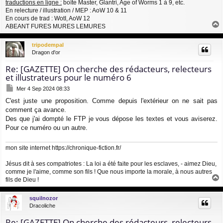
traductions en ligne :
boîte Master, Glantri, Age of Worms 1 à 9, etc.
En relecture / illustration / MEP : AoW 10 & 11
En cours de trad : WotI, AoW 12
ABEANT FURES MURES LEMURES
a
u
tripodempal
t
Dragon d'or
Re: [GAZETTE] On cherche des rédacteurs, relecteurs
et illustrateurs pour le numéro 6
M
Mer 4 Sep 2024 08:33
e
C'est juste une proposition. Comme depuis l'extérieur on ne sait pas
s
comment ça avance.
s
a
Des que j'ai dompté le FTP je vous dépose les textes et vous aviserez.
g
Pour ce numéro ou un autre.
e
mon site internet
https://chronique-fiction.fr/
Jésus dit à ses compatriotes : La loi a été faite pour les esclaves, - aimez Dieu,
comme je l'aime, comme son fils ! Que nous importe la morale, à nous autres
fils de Dieu !
a
u
squilnozor
t
Dracoliche
Re: [GAZETTE] On cherche des rédacteurs, relecteurs