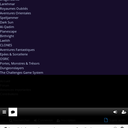
Lankhmar
Royaumes Oubliés
Aventures Orientales
Spelljammer
Dark Sun
Al-Qadim
Planescape
Birthright
Laelith
CLONES
Aventures Fantastiques
Epées & Sorcellerie
OSRIC
Portes, Monstres & Trésors
Dungeonslayers
The Challenges Game System
Accueil
Forum
Annonces importantes
Contributions
ac
...
or
Rechercher
Connexion
Inscription
Sujets actifs
on
ns