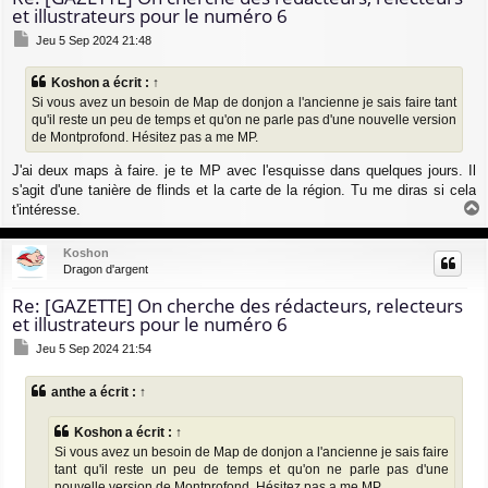
et illustrateurs pour le numéro 6
M
Jeu 5 Sep 2024 21:48
e
s
Koshon
a écrit :
↑
s
Si vous avez un besoin de Map de donjon a l'ancienne je sais faire tant
a
g
qu'il reste un peu de temps et qu'on ne parle pas d'une nouvelle version
e
de Montprofond. Hésitez pas a me MP.
J'ai deux maps à faire. je te MP avec l'esquisse dans quelques jours. Il
s'agit d'une tanière de flinds et la carte de la région. Tu me diras si cela
t'intéresse.
a
u
Koshon
t
Dragon d'argent
Re: [GAZETTE] On cherche des rédacteurs, relecteurs
et illustrateurs pour le numéro 6
M
Jeu 5 Sep 2024 21:54
e
s
anthe
a écrit :
↑
s
a
g
Koshon
a écrit :
↑
e
Si vous avez un besoin de Map de donjon a l'ancienne je sais faire
tant qu'il reste un peu de temps et qu'on ne parle pas d'une
nouvelle version de Montprofond. Hésitez pas a me MP.