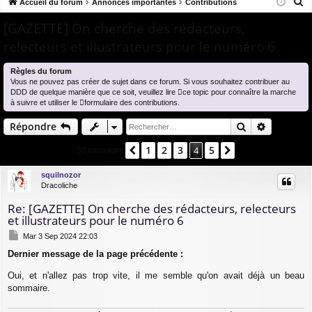
R
co
Accueil du forum
u
Annonces importantes
Contributions
ne
cri
e
ur
m
xi
pti
[GAZETTE] On cherche des rédacteurs,
c
relecteurs et illustrateurs pour le numéro 6
ci
s
on
on
h
e
s
Règles du forum
r
Vous ne pouvez pas créer de sujet dans ce forum. Si vous souhaitez contribuer au
DDD de quelque manière que ce soit, veuillez lire
ce topic
pour connaître la marche
c
à suivre et utiliser le
formulaire des contributions
.
h
Rechercher
Recherch
Répondre
e
r
1
2
3
5
Précédent
4
Suivant
50 messages
squilnozor
Dracoliche
Re: [GAZETTE] On cherche des rédacteurs, relecteurs
et illustrateurs pour le numéro 6
M
Mar 3 Sep 2024 22:03
e
Dernier message de la page précédente :
s
s
Oui, et n'allez pas trop vite, il me semble qu'on avait déjà un beau
a
g
sommaire.
e