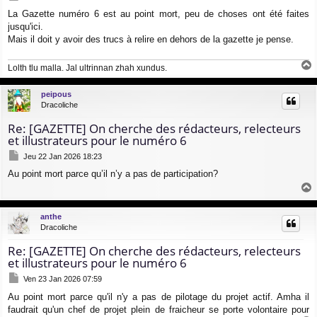
e
La Gazette numéro 6 est au point mort, peu de choses ont été faites
s
jusqu'ici.
s
a
Mais il doit y avoir des trucs à relire en dehors de la gazette je pense.
g
e
Lolth tlu malla. Jal ultrinnan zhah xundus.
a
u
peipous
t
Dracoliche
Re: [GAZETTE] On cherche des rédacteurs, relecteurs
et illustrateurs pour le numéro 6
M
Jeu 22 Jan 2026 18:23
e
Au point mort parce qu’il n’y a pas de participation?
s
s
a
a
g
u
anthe
e
t
Dracoliche
Re: [GAZETTE] On cherche des rédacteurs, relecteurs
et illustrateurs pour le numéro 6
M
Ven 23 Jan 2026 07:59
e
Au point mort parce qu'il n'y a pas de pilotage du projet actif. Amha il
s
faudrait qu'un chef de projet plein de fraicheur se porte volontaire pour
s