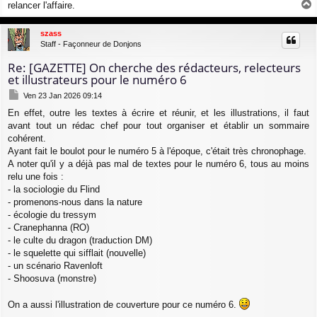
a
relancer l'affaire.
g
a
e
u
szass
t
Staff - Façonneur de Donjons
Re: [GAZETTE] On cherche des rédacteurs, relecteurs
et illustrateurs pour le numéro 6
M
Ven 23 Jan 2026 09:14
e
En effet, outre les textes à écrire et réunir, et les illustrations, il faut
s
avant tout un rédac chef pour tout organiser et établir un sommaire
s
a
cohérent.
g
Ayant fait le boulot pour le numéro 5 à l'époque, c'était très chronophage.
e
A noter qu'il y a déjà pas mal de textes pour le numéro 6, tous au moins
relu une fois :
- la sociologie du Flind
- promenons-nous dans la nature
- écologie du tressym
- Cranephanna (RO)
- le culte du dragon (traduction DM)
- le squelette qui sifflait (nouvelle)
- un scénario Ravenloft
- Shoosuva (monstre)
On a aussi l'illustration de couverture pour ce numéro 6.